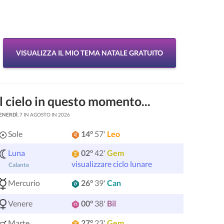
VISUALIZZA IL MIO TEMA NATALE GRATUITO
Il cielo in questo momento...
ENERDÌ
, 7 IN AGOSTO IN 2026
Sole
14°
57'
Leo
Luna
02°
42'
Gem
visualizzare ciclo lunare
Calante
Mercurio
26°
39'
Can
Venere
00°
38'
Bil
Marte
27°
23'
Gem