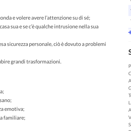
conda e volere avere l’attenzione su di sé;
casa sua e se c’è qualche intrusione nella sua
esa sicurezza personale, ciò è dovuto a problemi
subire grandi trasformazioni.
P
C
A
G
a;
T
lsano;
L
za emotiva;
A
a familiare;
V
S