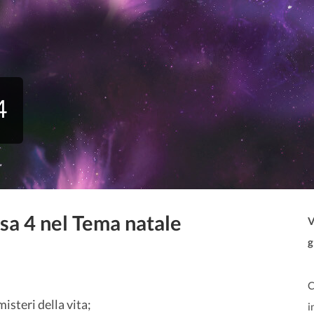
4
sa 4 nel Tema natale
V
g
C
steri della vita;
i