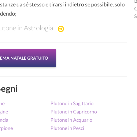
B
stanze da sé stesso e tirarsi indietro se possibile, solo
C
cadendo;
S
utone in Astrologia
 TEMA NATALE GRATUITO
Segni
one
Plutone in Sagittario
gine
Plutone in Capricorno
ancia
Plutone in Acquario
rpione
Plutone in Pesci