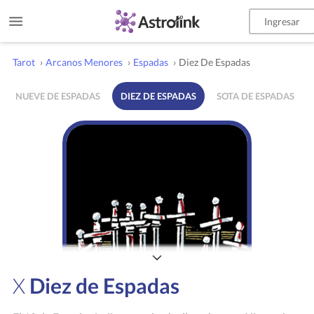
Ingresar
Tarot
›
Arcanos Menores
›
Espadas
›
Diez De Espadas
NUEVE DE ESPADAS
DIEZ DE ESPADAS
SOTA DE ESPADAS
X
Diez de Espadas