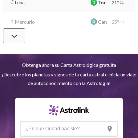
Luna
Tou
21
°
11
Mercurio
Can
25
°
33
Venus
Vir
29
°
49
Marte
Gem
26
°
51
Obtenga ahora su Carta Astrológica gratuita
¡Descubre los planetas y signos de tu carta astral e inicia un viaje
Júpiter
Lea
8
°
12
de autoconocimiento con la Astrología!
Saturno
Ari
14
°
39
R
Urano
Gem
5
°
10