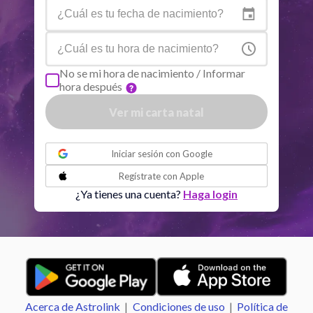
Neptuno
Ari
4
°
10
R
Plutón
Aqu
4
°
2
R
No se mi hora de nacimiento / Informar
hora después
Quiron
Tou
0
°
51
R
Ver mi carta natal
Lilit
Sag
25
°
37
o
Iniciar sesión con
Google
Nodo Norte
Aqu
29
°
Regístrate con
Apple
54
R
¿Ya tienes una cuenta?
Haga login
Aspectos activos
Orbe
Sol
Cuadratura
Luna
7.01
Acerca de Astrolink
|
Condiciones de uso
|
Política de