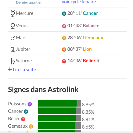
voir cycle lunaire
Dernier quartier
Mercure
28°
11'
Cancer
Vénus
01°
43'
Balance
Mars
28°
06'
Gémeaux
Jupiter
08°
37'
Lion
Saturne
14°
36'
Bélier
R
Lire la suite
Uranus
05°
14'
Gémeaux
Neptune
04°
09'
Bélier
R
Signes dans Astrolink
Pluton
04°
00'
Verseau
R
Poissons
8.95%
00°
51'
Taureau
R
Chiron
Cancer
8.85%
Bélier
8.81%
Lilith
25°
50'
Sagittaire
Gémeaux
8.65%