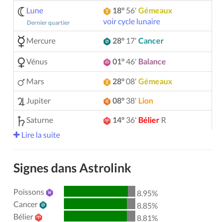
Lune
18°
56'
Gémeaux
voir cycle lunaire
Dernier quartier
Mercure
28°
17'
Cancer
Vénus
01°
46'
Balance
Mars
28°
08'
Gémeaux
Jupiter
08°
38'
Lion
Saturne
14°
36'
Bélier
R
Lire la suite
Uranus
05°
14'
Gémeaux
Neptune
04°
08'
Bélier
R
Signes dans Astrolink
Pluton
04°
00'
Verseau
R
Poissons
8.95%
00°
51'
Taureau
R
Chiron
Cancer
8.85%
Bélier
8.81%
Lilith
25°
50'
Sagittaire