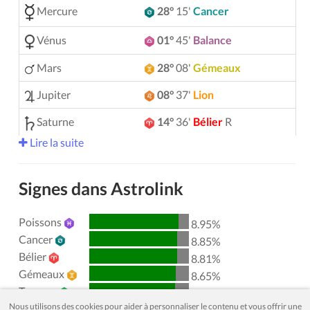
Mercure
28°
15'
Cancer
Vénus
01°
45'
Balance
Mars
28°
08'
Gémeaux
Jupiter
08°
37'
Lion
Saturne
14°
36'
Bélier
R
Lire la suite
Uranus
05°
14'
Gémeaux
Neptune
04°
08'
Bélier
R
Signes dans Astrolink
Pluton
04°
00'
Verseau
R
Poissons
8.95%
00°
51'
Taureau
R
Chiron
Cancer
8.85%
Bélier
8.81%
Lilith
25°
50'
Sagittaire
Gémeaux
8.65%
Taureau
Nœud nord
29°
52'
Verseau
R
8.61%
Nous utilisons des cookies pour aider à personnaliser le contenu et vous offrir une
Lion