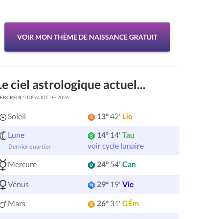
VOIR MON THÈME DE NAISSANCE GRATUIT
Le ciel astrologique actuel...
ERCREDI
, 5 DE AOÛT DE 2026
Soleil
13°
42'
Lio
Lune
14°
14'
Tau
voir cycle lunaire
Dernier quartier
Mercure
24°
54'
Can
Vénus
29°
19'
Vie
Mars
26°
31'
GÉm