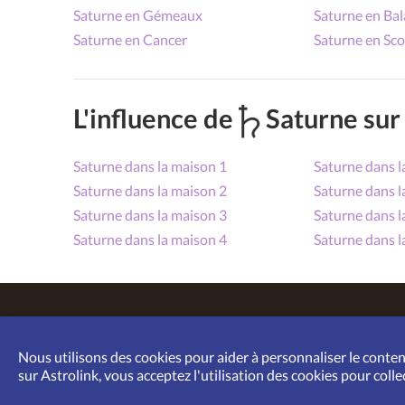
Saturne en Gémeaux
Saturne en Ba
Saturne en Cancer
Saturne en Sc
L'influence de
Saturne sur 
Saturne dans la maison 1
Saturne dans l
Saturne dans la maison 2
Saturne dans l
Saturne dans la maison 3
Saturne dans l
Saturne dans la maison 4
Saturne dans l
Astrolink © 2012-2026.
Accueil
|
À propos de
|
Condit
Nous utilisons des cookies pour aider à personnaliser le conten
sur Astrolink, vous acceptez l'utilisation des cookies pour collec