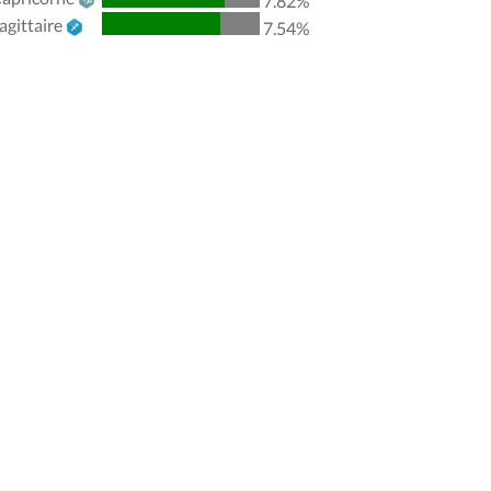
7.82%
agittaire
7.54%
Lune
Quadrature
Jupiter
6.14
Vénus
Quadrature
Mars
2.81
Jupiter
Sextile
Uranus
2.93
Uranus
Sextile
Neptune
0.98
Uranus
Trigone
Pluton
1.11
Neptune
Sextile
Pluton
0.13