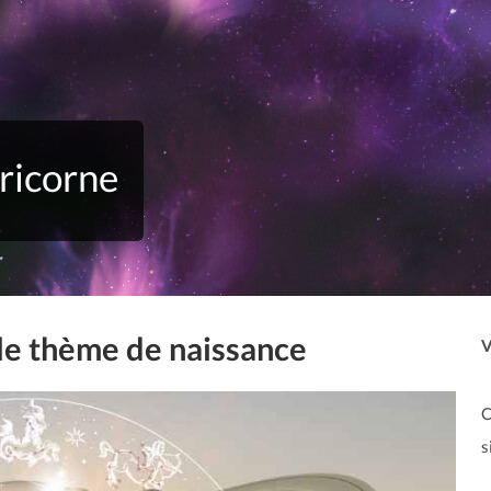
ricorne
le thème de naissance
V
C
s