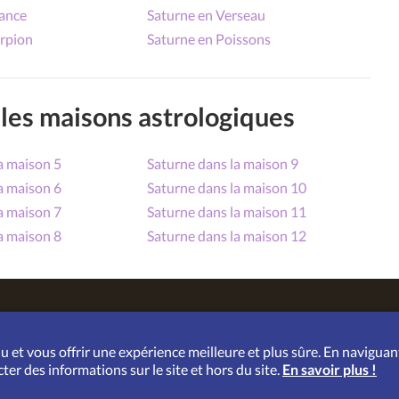
lance
Saturne en Verseau
orpion
Saturne en Poissons
les maisons astrologiques
a maison 5
Saturne dans la maison 9
a maison 6
Saturne dans la maison 10
a maison 7
Saturne dans la maison 11
a maison 8
Saturne dans la maison 12
ions d' utilisation
|
Vie privée
|
Contactez-nous
|
Aide
u et vous offrir une expérience meilleure et plus sûre. En naviguan
ter des informations sur le site et hors du site.
En savoir plus !