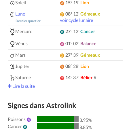
Soleil
15°
19'
Lion
Lune
08°
12'
Gémeaux
voir cycle lunaire
Dernier quartier
Mercure
27°
12'
Cancer
Vénus
01°
02'
Balance
Mars
27°
39'
Gémeaux
Jupiter
08°
28'
Lion
Saturne
14°
37'
Bélier
R
Lire la suite
Uranus
05°
12'
Gémeaux
Neptune
04°
09'
Bélier
R
Signes dans Astrolink
Pluton
04°
01'
Verseau
R
Poissons
8.95%
00°
51'
Taureau
R
Chiron
Cancer
8.85%