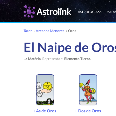
ASTROLOGÍA
MAPAS
Tarot
›
Arcanos Menores
›
Oros
El Naipe de Oros
La Matéria.
Representa el
Elemento Tierra.
As de Oros
Dos de Oros
I
II