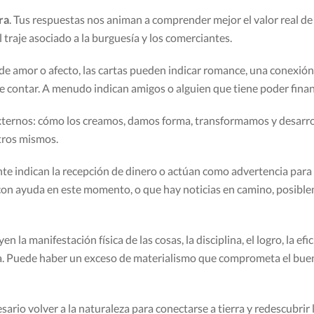
ra
. Tus respuestas nos animan a comprender mejor el valor real de 
 traje asociado a la burguesía y los comerciantes.
de amor o afecto, las cartas pueden indicar romance, una conexión 
de contar. A menudo indican amigos o alguien que tiene poder fina
ternos: cómo los creamos, damos forma, transformamos y desarroll
tros mismos.
nte indican la recepción de dinero o actúan como advertencia par
on ayuda en este momento, o que hay noticias en camino, posiblem
n la manifestación física de las cosas, la disciplina, el logro, la efi
ia. Puede haber un exceso de materialismo que comprometa el buen
cesario volver a la naturaleza para conectarse a tierra y redescubr