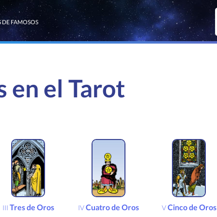
 DE FAMOSOS
 en el Tarot
Tres de Oros
Cuatro de Oros
Cinco de Oros
III
IV
V