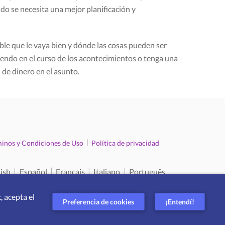
do se necesita una mejor planificación y
ble que le vaya bien y dónde las cosas pueden ser
uyendo en el curso de los acontecimientos o tenga una
 de dinero en el asunto.
|
inos y Condiciones de Uso
Política de privacidad
|
|
|
|
ish
Español
Français
Italiano
Português
, acepta el
Preferencia de cookies
¡Entendí!