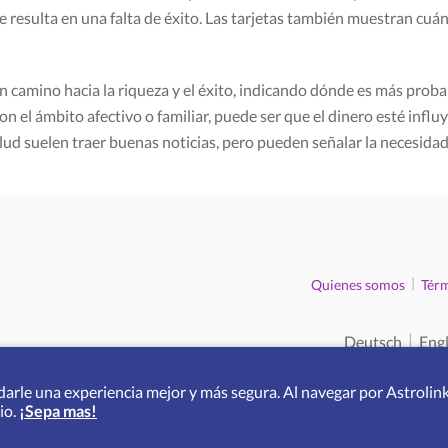
e resulta en una falta de éxito. Las tarjetas también muestran cuán
 camino hacia la riqueza y el éxito, indicando dónde es más proba
on el ámbito afectivo o familiar, puede ser que el dinero esté infl
lud suelen traer buenas noticias, pero pueden señalar la necesidad
|
Quienes somos
Térm
|
Deutsch
Engl
arle una experiencia mejor y más segura. Al navegar por Astrolink
io.
¡Sepa mas!