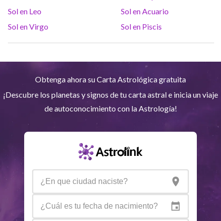
Sol en Leo
Sol en Acuario
Neptuno
Ari
4
°
8
R
Sol en Virgo
Sol en Piscis
Plutón
Aqu
3
°
59
R
Obtenga ahora su Carta Astrológica gratuita
Quiron
Tou
0
°
51
R
¡Descubre los planetas y signos de tu carta astral e inicia un viaje
de autoconocimiento con la Astrología!
Lilit
Sag
25
°
51
Nodo Norte
Aqu
29
°
52
R
Aspectos activos
Orbe
Sol
Sextil
Luna
3.85