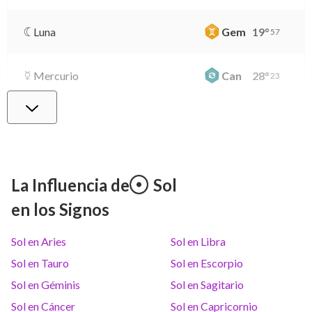
Luna
Gem
19
°
57
Mercurio
Can
28
°
23
Venus
Lib
1
°
50
Marte
Gem
28
°
11
La Influencia de
Sol
en los Signos
Júpiter
Lea
8
°
38
Sol en Aries
Sol en Libra
Saturno
Ari
14
°
36
R
Sol en Tauro
Sol en Escorpio
Sol en Géminis
Sol en Sagitario
Urano
Gem
5
°
14
Sol en Cáncer
Sol en Capricornio