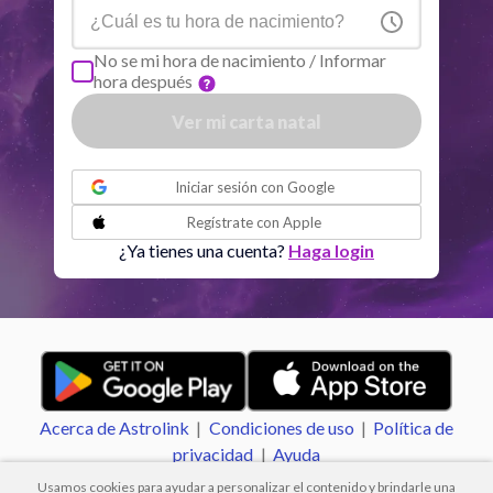
Sol
Conjunción
Júpiter
7.45
No se mi hora de nacimiento / Informar
hora después
Sol
Trine
Saturno
1.49
Ver mi carta natal
o
Luna
Sextil
Saturno
5.34
Iniciar sesión con
Google
Regístrate con
Apple
Mercurio
Cuadratura
Quiron
2.47
¿Ya tienes una cuenta?
Haga login
Venus
Oposición
Neptuno
2.30
Venus
Trine
Plutón
2.15
Acerca de Astrolink
|
Condiciones de uso
|
Política de
Marte
Sextil
Quiron
2.66
privacidad
|
Ayuda
Usamos cookies para ayudar a personalizar el contenido y brindarle una