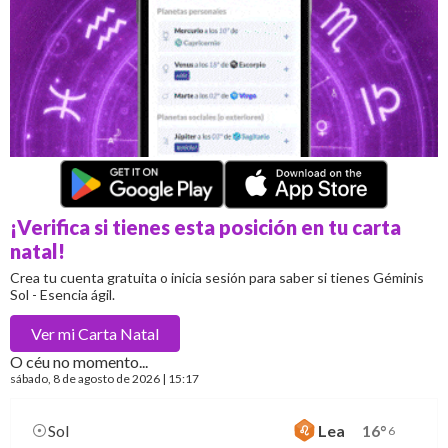
¡Verifica si tienes esta posición en tu carta
natal!
Crea tu cuenta gratuita o inicia sesión para saber si tienes Géminis
Sol - Esencia ágil.
Ver mi
Carta Natal
O céu no momento...
sábado
, 8 de agosto de 2026 | 15:17
Sol
Lea
16
°
6