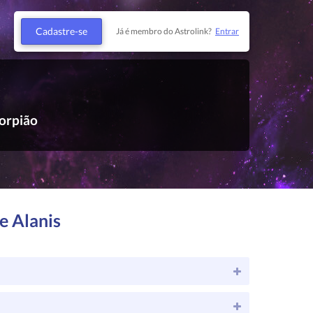
Cadastre-se
Já é membro do Astrolink?
Entrar
orpião
e Alanis