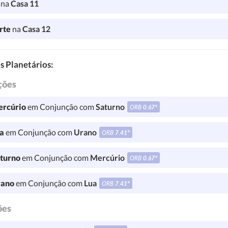
l
na
Casa 11
rte
na
Casa 12
s Planetários:
ções
rcúrio
em Conjunção com
Saturno
ORB
0.67°
a
em Conjunção com
Urano
ORB
7.41°
turno
em Conjunção com
Mercúrio
ORB
0.67°
ano
em Conjunção com
Lua
ORB
7.41°
ões