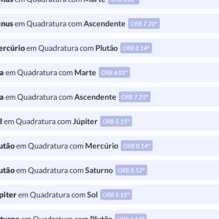
nus
em Quadratura com
Ascendente
ORB
7.20°
rcúrio
em Quadratura com
Plutão
ORB
0.14°
a
em Quadratura com
Marte
ORB
6.01°
a
em Quadratura com
Ascendente
ORB
7.21°
l
em Quadratura com
Júpiter
ORB
5.15°
utão
em Quadratura com
Mercúrio
ORB
0.14°
utão
em Quadratura com
Saturno
ORB
0.52°
piter
em Quadratura com
Sol
ORB
5.15°
turno
em Quadratura com
Plutão