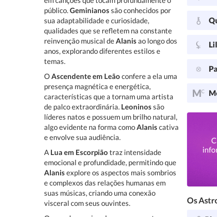
em canções que tocam profundamente o
público.
Geminianos
são conhecidos por
Q
sua adaptabilidade e curiosidade,
qualidades que se refletem na constante
reinvenção musical de
Alanis
ao longo dos
Li
anos, explorando diferentes estilos e
temas.
Pa
O
Ascendente em Leão
confere a ela uma
presença magnética e energética,
Me
características que a tornam uma artista
de palco extraordinária.
Leoninos
são
líderes natos e possuem um brilho natural,
algo evidente na forma como
Alanis
cativa
e envolve sua audiência.
C
info
A
Lua em Escorpião
traz intensidade
emocional e profundidade, permitindo que
Alanis
explore os aspectos mais sombrios
e complexos das relações humanas em
suas músicas, criando uma conexão
Os Astro
visceral com seus ouvintes.