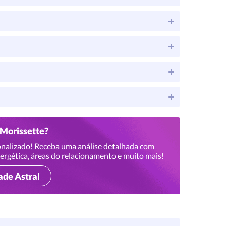
 Morissette?
nalizado! Receba uma análise detalhada com
ergética, áreas do relacionamento e muito mais!
ade Astral