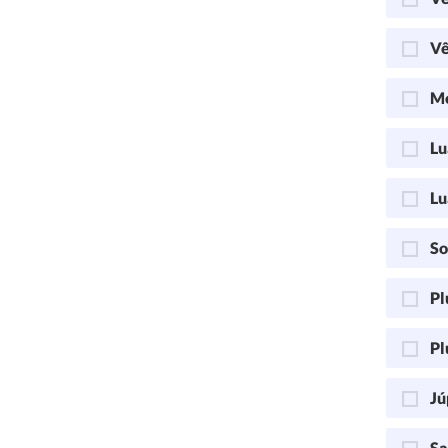
Vê
Me
Lu
Lu
So
Pl
Pl
Jú
Sa