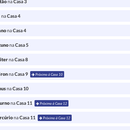
tão
na
Casa 3
a
na
Casa 4
ano
na
Casa 4
tuno
na
Casa 5
iter
na
Casa 8
iron
na
Casa 9
Próximo à Casa 10
nus
na
Casa 10
turno
na
Casa 11
Próximo à Casa 12
rcúrio
na
Casa 11
Próximo à Casa 12