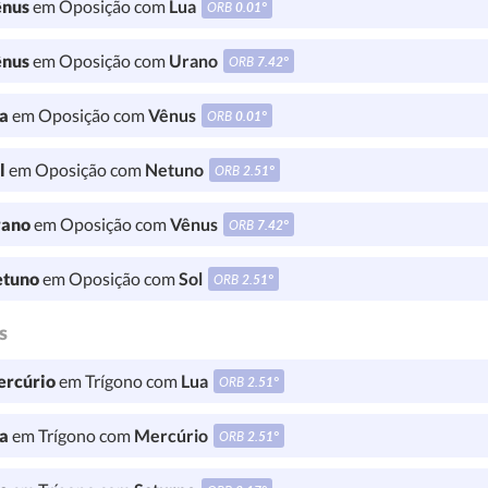
nus
em Oposição com
Lua
ORB
0.01°
nus
em Oposição com
Urano
ORB
7.42°
a
em Oposição com
Vênus
ORB
0.01°
l
em Oposição com
Netuno
ORB
2.51°
ano
em Oposição com
Vênus
ORB
7.42°
tuno
em Oposição com
Sol
ORB
2.51°
s
rcúrio
em Trígono com
Lua
ORB
2.51°
a
em Trígono com
Mercúrio
ORB
2.51°