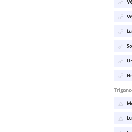
Vê
Vê
Lu
So
Ur
Ne
Trígono
Me
Lu