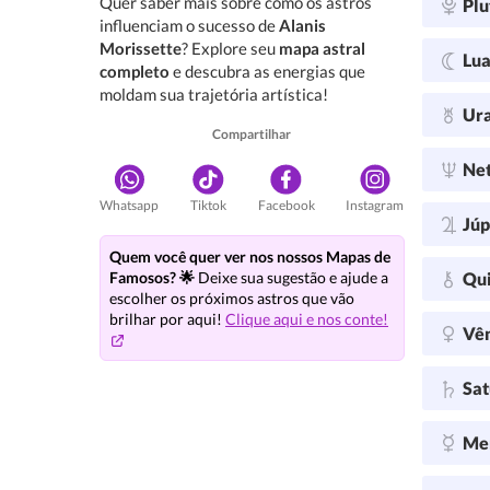
Quer saber mais sobre como os astros
Plu
influenciam o sucesso de
Alanis
Morissette
? Explore seu
mapa astral
Lu
completo
e descubra as energias que
moldam sua trajetória artística!
Ur
Compartilhar
Ne
Whatsapp
Tiktok
Facebook
Instagram
Júp
Quem você quer ver nos nossos Mapas de
Qu
Famosos? 🌟
Deixe sua sugestão e ajude a
escolher os próximos astros que vão
brilhar por aqui!
Clique aqui e nos conte!
Vê
Sa
Me