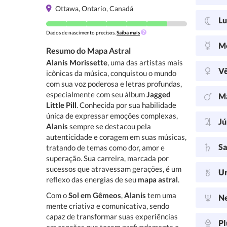
Ottawa, Ontario, Canadá
L
Dados de nascimento precisos.
Saiba mais
M
Resumo do Mapa Astral
Alanis Morissette
, uma das artistas mais
V
icônicas da música, conquistou o mundo
com sua voz poderosa e letras profundas,
especialmente com seu álbum
Jagged
M
Little Pill
. Conhecida por sua habilidade
única de expressar emoções complexas,
Jú
Alanis
sempre se destacou pela
autenticidade e coragem em suas músicas,
Sa
tratando de temas como dor, amor e
superação. Sua carreira, marcada por
sucessos que atravessam gerações, é um
U
reflexo das energias de seu
mapa astral
.
Com o
Sol em Gêmeos
,
Alanis
tem uma
N
mente criativa e comunicativa, sendo
capaz de transformar suas experiências
Pl