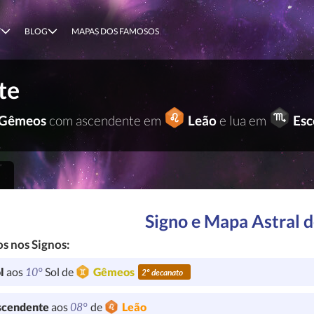
T
BLOG
MAPAS DOS FAMOSOS
te
Gêmeos
com ascendente em
Leão
e lua em
Esc
Signo e Mapa Astral d
s nos Signos:
10°
l
aos
Sol de
Gêmeos
2º decanato
08°
cendente
aos
de
Leão