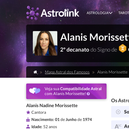
ASTROLOGIA
TARO
Alanis Morisset
2º decanato
do Signo de
Mapa Astral dos Famosos
Alanis Morissette
Veja sua
Compatibilidade Astral
com Alanis Morissette!
Os Astro
Alanis Nadine Morissette
So
Cantora
Nascimento:
01
de
Junho
de
1974
As
Idade:
52 anos