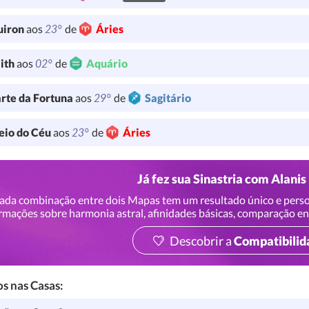
23°
uiron
aos
de
Áries
02°
lith
aos
de
Aquário
29°
rte da Fortuna
aos
de
Sagitário
23°
io do Céu
aos
de
Áries
Já fez sua Sinastria com Alanis
ada combinação entre dois Mapas tem um resultado único e perso
rmações sobre harmonia astral, afinidades básicas, comparação en
Descobrir a
Compatibilid
s nas Casas: