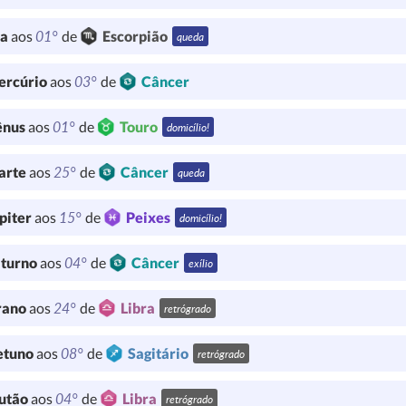
01°
ua
aos
de
Escorpião
queda
03°
ercúrio
aos
de
Câncer
01°
ênus
aos
de
Touro
domicílio!
25°
arte
aos
de
Câncer
queda
15°
piter
aos
de
Peixes
domicílio!
04°
turno
aos
de
Câncer
exílio
24°
rano
aos
de
Libra
retrógrado
08°
etuno
aos
de
Sagitário
retrógrado
04°
utão
aos
de
Libra
retrógrado