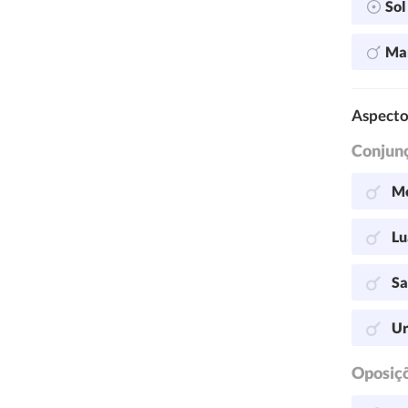
So
Ma
Aspecto
Conjun
Me
Lu
Sa
Ur
Oposiç