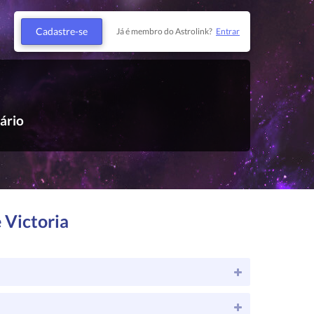
Cadastre-se
Já é membro do Astrolink?
Entrar
ário
 Victoria