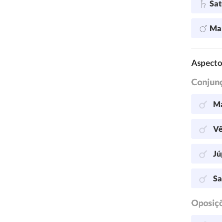
Sa
Ma
Aspecto
Conjun
Ma
Vê
Jú
Sa
Oposiç