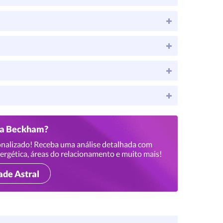
ria Beckham?
nalizado! Receba uma análise detalhada com
ergética, áreas do relacionamento e muito mais!
ade Astral