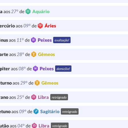
27°
ua
aos
de
Aquário
09°
ercúrio
aos
de
Áries
11°
ênus
aos
de
Peixes
exaltação!
28°
arte
aos
de
Gêmeos
08°
piter
aos
de
Peixes
domicílio!
29°
turno
aos
de
Gêmeos
25°
rano
aos
de
Libra
retrógrado
09°
etuno
aos
de
Sagitário
retrógrado
04°
utão
aos
de
Libra
retrógrado