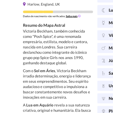
Harlow, England, UK
L
Dados de nascimento não verificados.
Saiba mais
M
Resumo do Mapa Astral
Victoria Beckham, também conhecida
V
como "Posh Spice", é uma renomada
empresária, estilista, modelo e cantora,
nascida em Londres. Sua carreira
M
deslanchou como integrante do icônico
grupo pop Spice Girls nos anos 1990,
Jú
ganhando destaque global.
Com o
Sol em Áries
, Victoria Beckham
Sa
irradia determinação, energia e liderança
em seus empreendimentos. Seu espírito
U
audacioso e competitivo a impulsiona a
buscar constantemente novos desafios e
inovações em sua carreira.
N
A
Lua em Aquário
revela a sua natureza
criativa, original e humanitária. Ela busca
Pl