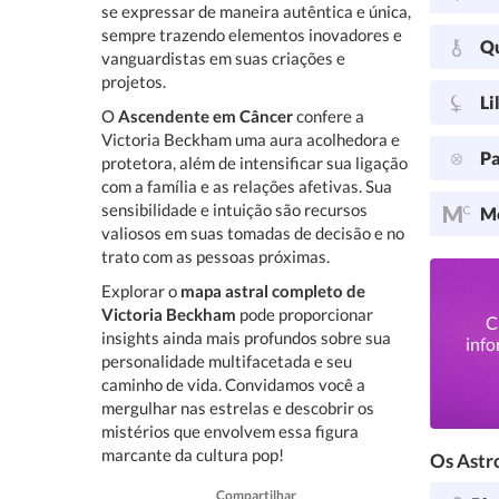
se expressar de maneira autêntica e única,
sempre trazendo elementos inovadores e
Q
vanguardistas em suas criações e
projetos.
Li
O
Ascendente em Câncer
confere a
Victoria Beckham uma aura acolhedora e
Pa
protetora, além de intensificar sua ligação
com a família e as relações afetivas. Sua
sensibilidade e intuição são recursos
Me
valiosos em suas tomadas de decisão e no
trato com as pessoas próximas.
Explorar o
mapa astral completo de
Victoria Beckham
pode proporcionar
C
insights ainda mais profundos sobre sua
info
personalidade multifacetada e seu
caminho de vida. Convidamos você a
mergulhar nas estrelas e descobrir os
mistérios que envolvem essa figura
marcante da cultura pop!
Os Astro
Compartilhar