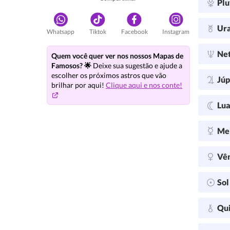
Plu
Ur
Whatsapp
Tiktok
Facebook
Instagram
Ne
Quem você quer ver nos nossos Mapas de
Famosos? 🌟
Deixe sua sugestão e ajude a
escolher os próximos astros que vão
Júp
brilhar por aqui!
Clique aqui e nos conte!
Lu
Me
Vê
So
Qu