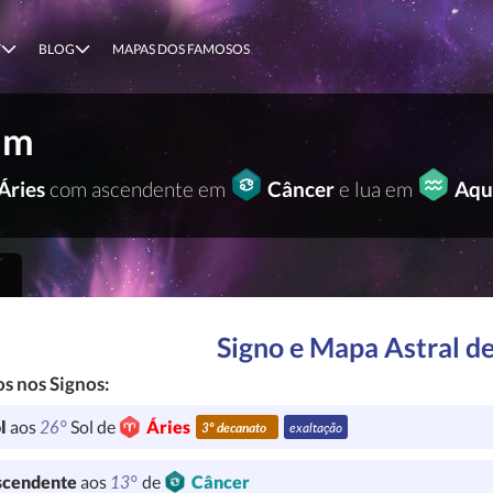
T
BLOG
MAPAS DOS FAMOSOS
am
Áries
com ascendente em
Câncer
e lua em
Aqu
Signo e Mapa Astral de
s nos Signos:
26°
l
aos
Sol de
Áries
3º decanato
exaltação
13°
cendente
aos
de
Câncer