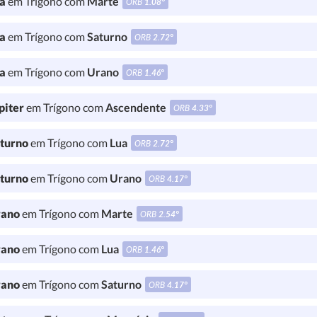
a
em Trígono com
Marte
ORB
1.08°
a
em Trígono com
Saturno
ORB
2.72°
a
em Trígono com
Urano
ORB
1.46°
piter
em Trígono com
Ascendente
ORB
4.33°
turno
em Trígono com
Lua
ORB
2.72°
turno
em Trígono com
Urano
ORB
4.17°
ano
em Trígono com
Marte
ORB
2.54°
ano
em Trígono com
Lua
ORB
1.46°
ano
em Trígono com
Saturno
ORB
4.17°