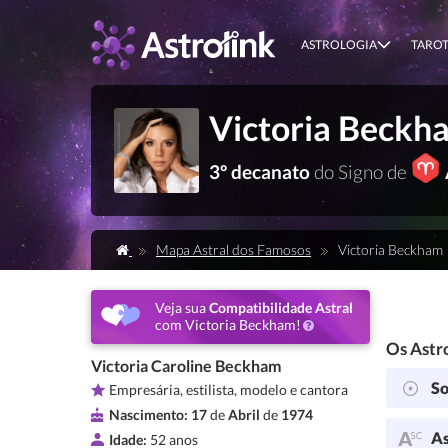
ASTROLOGIA
TARO
Victoria Beckh
3º decanato
do Signo de
Mapa Astral dos Famosos
Victoria Beckham
Veja sua
Compatibilidade Astral
com Victoria Beckham!
Os Astro
Victoria Caroline Beckham
So
Empresária, estilista, modelo e cantora
Nascimento:
17
de
Abril
de
1974
As
Idade:
52 anos