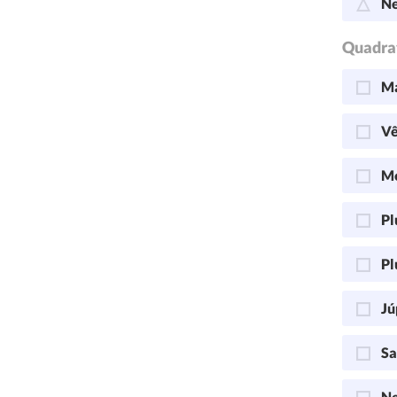
Ne
Quadra
Ma
Vê
Me
Pl
Pl
Jú
Sa
Ne