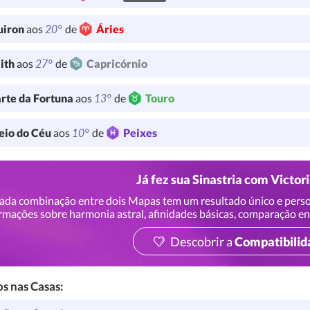
20°
uiron
aos
de
Áries
27°
lith
aos
de
Capricórnio
13°
rte da Fortuna
aos
de
Touro
10°
io do Céu
aos
de
Peixes
Já fez sua Sinastria com Victo
ada combinação entre dois Mapas tem um resultado único e perso
rmações sobre harmonia astral, afinidades básicas, comparação en
Descobrir a
Compatibilid
s nas Casas: