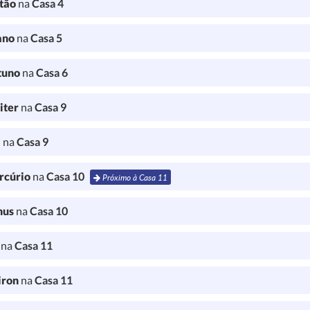
tão
na
Casa 4
ano
na
Casa 5
tuno
na
Casa 6
iter
na
Casa 9
a
na
Casa 9
rcúrio
na
Casa 10
Próximo à Casa 11
nus
na
Casa 10
l
na
Casa 11
iron
na
Casa 11