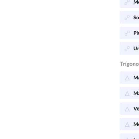
Me
So
Pl
Ur
Trígono
Ma
Ma
Vê
Me