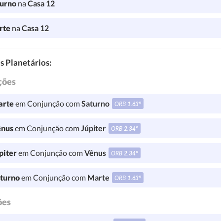
turno
na
Casa 12
rte
na
Casa 12
s Planetários:
ções
rte
em Conjunção com
Saturno
ORB
1.63°
nus
em Conjunção com
Júpiter
ORB
2.34°
piter
em Conjunção com
Vênus
ORB
2.34°
turno
em Conjunção com
Marte
ORB
1.63°
ões