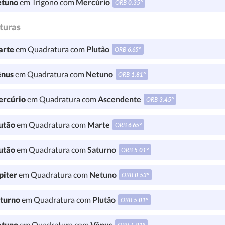
tuno
em Trígono com
Mercúrio
ORB
0.35°
turas
rte
em Quadratura com
Plutão
ORB
6.65°
nus
em Quadratura com
Netuno
ORB
1.81°
rcúrio
em Quadratura com
Ascendente
ORB
3.45°
utão
em Quadratura com
Marte
ORB
6.65°
utão
em Quadratura com
Saturno
ORB
5.01°
piter
em Quadratura com
Netuno
ORB
0.53°
turno
em Quadratura com
Plutão
ORB
5.01°
tuno
em Quadratura com
Vênus