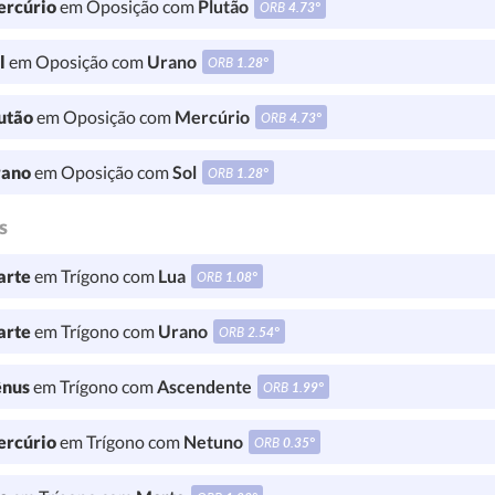
rcúrio
em Oposição com
Plutão
ORB
4.73°
l
em Oposição com
Urano
ORB
1.28°
utão
em Oposição com
Mercúrio
ORB
4.73°
ano
em Oposição com
Sol
ORB
1.28°
s
rte
em Trígono com
Lua
ORB
1.08°
rte
em Trígono com
Urano
ORB
2.54°
nus
em Trígono com
Ascendente
ORB
1.99°
rcúrio
em Trígono com
Netuno
ORB
0.35°