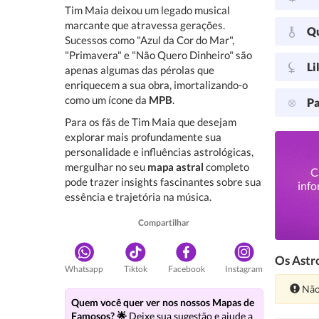
Tim Maia deixou um legado musical
marcante que atravessa gerações.
Q
Sucessos como "Azul da Cor do Mar",
"Primavera" e "Não Quero Dinheiro" são
Li
apenas algumas das pérolas que
enriquecem a sua obra, imortalizando-o
como um ícone da
MPB
.
Pa
Para os fãs de Tim Maia que desejam
explorar mais profundamente sua
personalidade e influências astrológicas,
mergulhar no seu
mapa astral
completo
C
pode trazer insights fascinantes sobre sua
info
essência e trajetória na música.
Compartilhar
Os Astro
Whatsapp
Tiktok
Facebook
Instagram
Ate
Não
Quem você quer ver nos nossos Mapas de
Famosos? 🌟
Deixe sua sugestão e ajude a