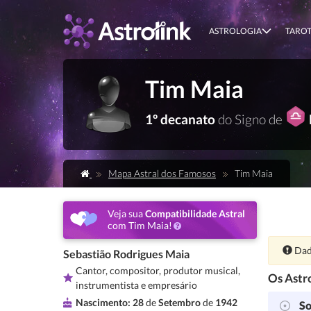
ASTROLOGIA
TARO
Tim Maia
1º decanato
do Signo de
Mapa Astral dos Famosos
Tim Maia
Veja sua
Compatibilidade Astral
com Tim Maia!
Ate
Dad
Sebastião Rodrigues Maia
Cantor, compositor, produtor musical,
Os Astro
instrumentista e empresário
Nascimento:
28
de
Setembro
de
1942
So