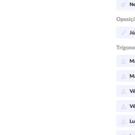
Ne
Oposiç
Jú
Trígono
Ma
Ma
Vê
Vê
Lu