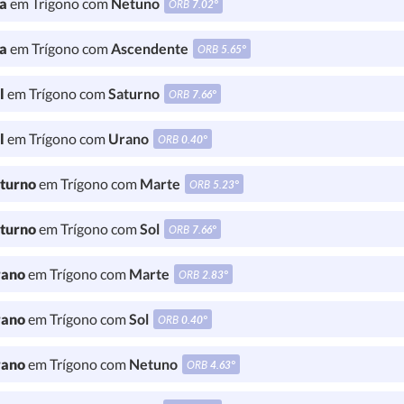
a
em Trígono com
Netuno
ORB
7.02°
a
em Trígono com
Ascendente
ORB
5.65°
l
em Trígono com
Saturno
ORB
7.66°
l
em Trígono com
Urano
ORB
0.40°
turno
em Trígono com
Marte
ORB
5.23°
turno
em Trígono com
Sol
ORB
7.66°
ano
em Trígono com
Marte
ORB
2.83°
ano
em Trígono com
Sol
ORB
0.40°
ano
em Trígono com
Netuno
ORB
4.63°