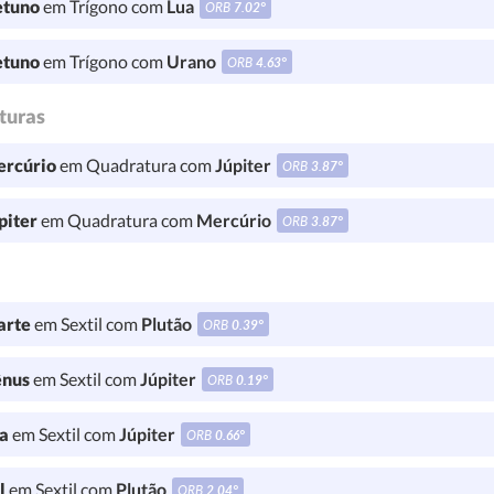
tuno
em Trígono com
Lua
ORB
7.02°
tuno
em Trígono com
Urano
ORB
4.63°
turas
rcúrio
em Quadratura com
Júpiter
ORB
3.87°
piter
em Quadratura com
Mercúrio
ORB
3.87°
rte
em Sextil com
Plutão
ORB
0.39°
nus
em Sextil com
Júpiter
ORB
0.19°
a
em Sextil com
Júpiter
ORB
0.66°
l
em Sextil com
Plutão
ORB
2.04°