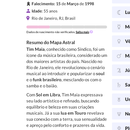
Falecimento:
15
de
Março
de
1998
Idade:
55 anos
L
Rio de Janeiro, RJ, Brasil
M
Dados de nascimento não verificados.
Saiba mais
V
Resumo do Mapa Astral
Tim Maia
, conhecido como Síndico, foi um
ícone da música brasileira, considerado um
M
dos maiores artistas do país. Nascido no
Rio de Janeiro, ele revolucionou o cenário
Jú
musical ao introduzir e popularizar o
soul
e o
funk brasileiro
, mesclando-os com o
Sa
samba e o baião.
Com
Sol em Libra
, Tim Maia expressava
U
seu lado artístico e refinado, buscando
equilíbrio e beleza em suas criações
musicais. Já a sua
lua em Touro
revelava
N
sua conexão com a terra, sua sensualidade
e apreço pelo conforto e prazeres da vida.
Pl