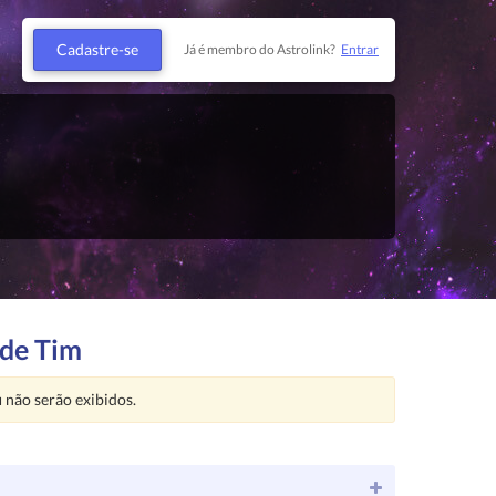
Cadastre-se
Já é membro do Astrolink?
Entrar
 de Tim
u
não serão exibidos.