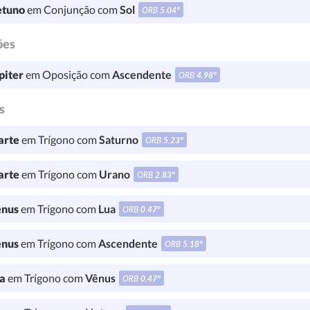
tuno
em Conjunção com
Sol
ORB
5.04°
ões
piter
em Oposição com
Ascendente
ORB
4.98°
s
rte
em Trígono com
Saturno
ORB
5.23°
rte
em Trígono com
Urano
ORB
2.83°
nus
em Trígono com
Lua
ORB
0.47°
nus
em Trígono com
Ascendente
ORB
5.18°
a
em Trígono com
Vênus
ORB
0.47°