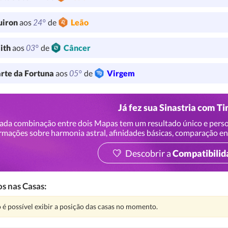
24°
uiron
aos
de
Leão
03°
lith
aos
de
Câncer
05°
rte da Fortuna
aos
de
Virgem
Já fez sua Sinastria com T
ada combinação entre dois Mapas tem um resultado único e perso
rmações sobre harmonia astral, afinidades básicas, comparação en
Descobrir a
Compatibilid
s nas Casas:
nção:
 é possível exibir a posição das casas no momento.