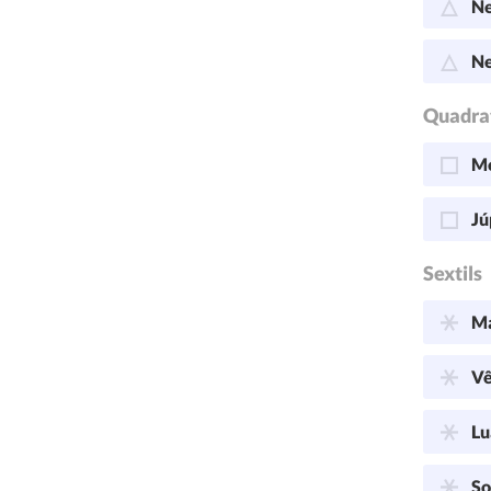
Ne
Ne
Quadra
Me
Jú
Sextils
Ma
Vê
Lu
So