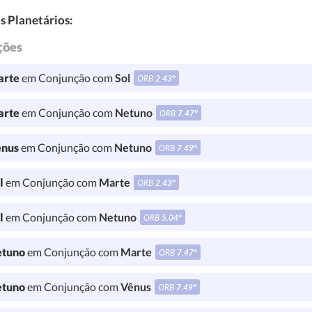
s Planetários:
ções
rte
em Conjunção com
Sol
ORB
2.43°
rte
em Conjunção com
Netuno
ORB
7.47°
nus
em Conjunção com
Netuno
ORB
7.49°
l
em Conjunção com
Marte
ORB
2.43°
l
em Conjunção com
Netuno
ORB
5.04°
tuno
em Conjunção com
Marte
ORB
7.47°
tuno
em Conjunção com
Vênus
ORB
7.49°