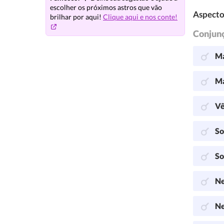
escolher os próximos astros que vão
Aspecto
brilhar por aqui!
Clique aqui e nos conte!
Conjun
Ma
Ma
Vê
So
So
Ne
Ne