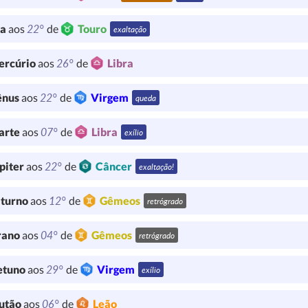
22°
ua
aos
de
Touro
exaltação
26°
ercúrio
aos
de
Libra
22°
ênus
aos
de
Virgem
queda
07°
arte
aos
de
Libra
exílio
22°
piter
aos
de
Câncer
exaltação!
12°
turno
aos
de
Gêmeos
retrógrado
04°
rano
aos
de
Gêmeos
retrógrado
29°
etuno
aos
de
Virgem
exílio
06°
utão
aos
de
Leão