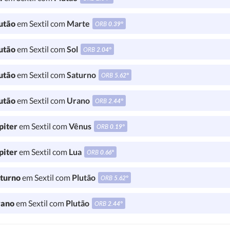
utão
em Sextil com
Marte
ORB
0.39°
utão
em Sextil com
Sol
ORB
2.04°
utão
em Sextil com
Saturno
ORB
5.62°
utão
em Sextil com
Urano
ORB
2.44°
piter
em Sextil com
Vênus
ORB
0.19°
piter
em Sextil com
Lua
ORB
0.66°
turno
em Sextil com
Plutão
ORB
5.62°
ano
em Sextil com
Plutão
ORB
2.44°