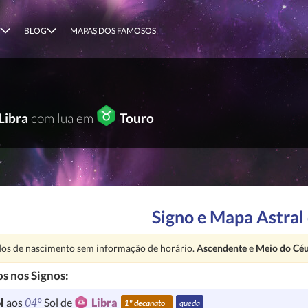
T
BLOG
MAPAS DOS FAMOSOS
Libra
com lua em
Touro
Signo e Mapa Astral
nção:
os de nascimento sem informação de horário.
Ascendente
e
Meio do Cé
s nos Signos:
04°
l
aos
Sol de
Libra
1º decanato
queda