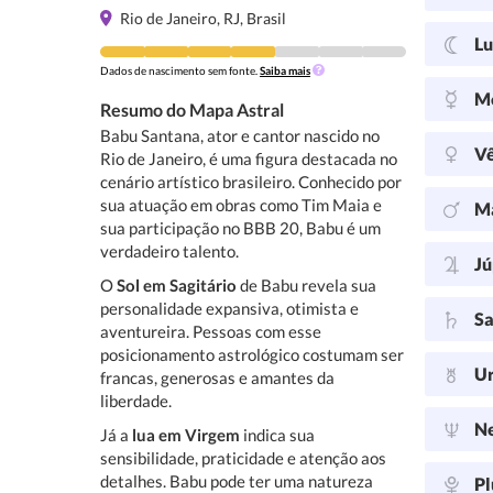
Rio de Janeiro, RJ, Brasil
L
Dados de nascimento sem fonte.
Saiba mais
M
Resumo do Mapa Astral
Babu Santana, ator e cantor nascido no
V
Rio de Janeiro, é uma figura destacada no
cenário artístico brasileiro. Conhecido por
sua atuação em obras como Tim Maia e
M
sua participação no BBB 20, Babu é um
verdadeiro talento.
Jú
O
Sol em Sagitário
de Babu revela sua
personalidade expansiva, otimista e
Sa
aventureira. Pessoas com esse
posicionamento astrológico costumam ser
U
francas, generosas e amantes da
liberdade.
N
Já a
lua em Virgem
indica sua
sensibilidade, praticidade e atenção aos
detalhes. Babu pode ter uma natureza
Pl