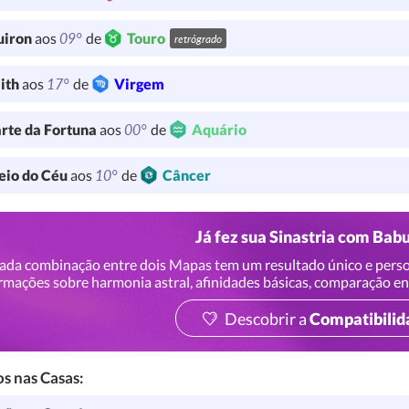
09°
uiron
aos
de
Touro
retrógrado
17°
lith
aos
de
Virgem
00°
rte da Fortuna
aos
de
Aquário
10°
io do Céu
aos
de
Câncer
Já fez sua Sinastria com Bab
ada combinação entre dois Mapas tem um resultado único e perso
rmações sobre harmonia astral, afinidades básicas, comparação en
Descobrir a
Compatibilid
s nas Casas: