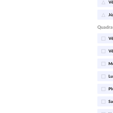
Vê
Jú
Quadra
Vê
Vê
Me
Lu
Pl
Sa