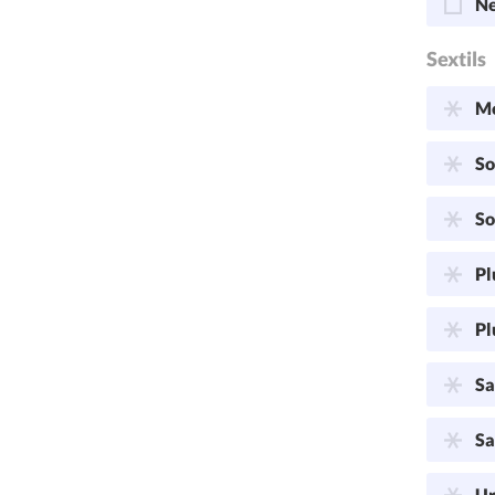
Ne
Sextils
Me
So
So
Pl
Pl
Sa
Sa
Ur