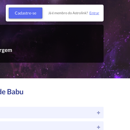
Cadastre-se
Já é membro do Astrolink?
Entrar
irgem
de Babu