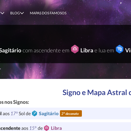
T
BLOG
MAPAS DOS FAMOSOS
Sagitário
com ascendente em
Libra
e lua em
V
Signo e Mapa Astral 
s nos Signos:
17°
l
aos
Sol de
Sagitário
2º decanato
15°
cendente
aos
de
Libra