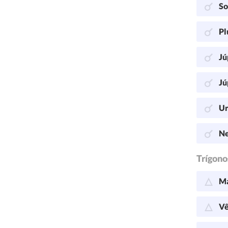
So
Pl
Jú
Jú
Ur
Ne
Trígono
Ma
Vê