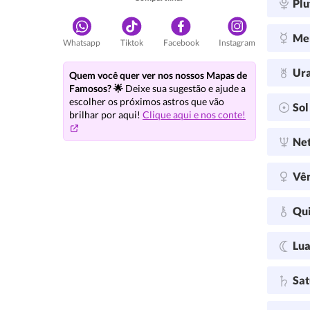
Plu
Me
Whatsapp
Tiktok
Facebook
Instagram
Ur
Quem você quer ver nos nossos Mapas de
Famosos? 🌟
Deixe sua sugestão e ajude a
escolher os próximos astros que vão
So
brilhar por aqui!
Clique aqui e nos conte!
Ne
Vê
Qu
Lu
Sa