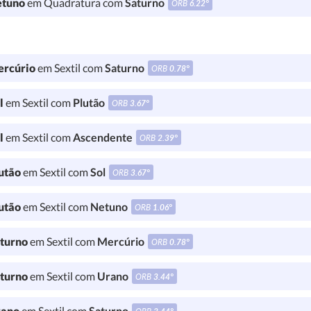
tuno
em Quadratura com
Saturno
ORB
6.22°
rcúrio
em Sextil com
Saturno
ORB
0.78°
l
em Sextil com
Plutão
ORB
3.67°
l
em Sextil com
Ascendente
ORB
2.39°
utão
em Sextil com
Sol
ORB
3.67°
utão
em Sextil com
Netuno
ORB
1.06°
turno
em Sextil com
Mercúrio
ORB
0.78°
turno
em Sextil com
Urano
ORB
3.44°
ano
em Sextil com
Saturno