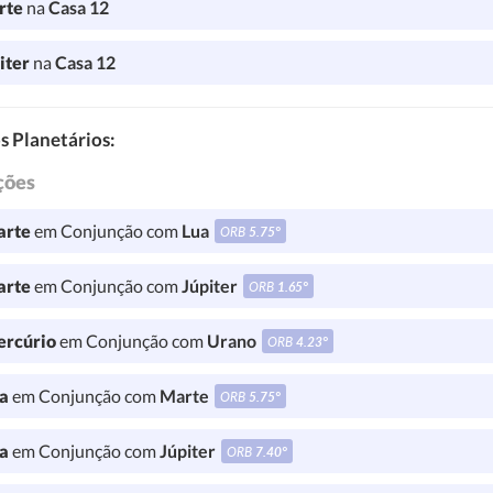
rte
na
Casa 12
iter
na
Casa 12
s Planetários:
ções
rte
em Conjunção com
Lua
ORB
5.75°
rte
em Conjunção com
Júpiter
ORB
1.65°
rcúrio
em Conjunção com
Urano
ORB
4.23°
a
em Conjunção com
Marte
ORB
5.75°
a
em Conjunção com
Júpiter
ORB
7.40°