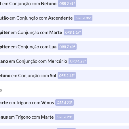
l
em Conjunção com
Netuno
ORB
2.61°
utão
em Conjunção com
Ascendente
ORB
6.06°
piter
em Conjunção com
Marte
ORB
1.65°
piter
em Conjunção com
Lua
ORB
7.40°
ano
em Conjunção com
Mercúrio
ORB
4.23°
tuno
em Conjunção com
Sol
ORB
2.61°
s
rte
em Trígono com
Vênus
ORB
6.23°
nus
em Trígono com
Marte
ORB
6.23°