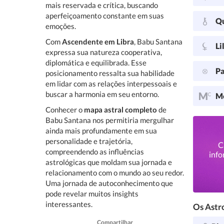
mais reservada e crítica, buscando
aperfeiçoamento constante em suas
Q
emoções.
Com
Ascendente em Libra
, Babu Santana
Li
expressa sua natureza cooperativa,
diplomática e equilibrada. Esse
Pa
posicionamento ressalta sua habilidade
em lidar com as relações interpessoais e
buscar a harmonia em seu entorno.
Me
Conhecer o
mapa astral completo
de
Babu Santana nos permitiria mergulhar
ainda mais profundamente em sua
personalidade e trajetória,
C
compreendendo as influências
info
astrológicas que moldam sua jornada e
relacionamento com o mundo ao seu redor.
Uma jornada de autoconhecimento que
pode revelar muitos insights
interessantes.
Os Astro
Compartilhar