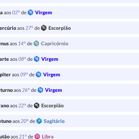
02°
ua
aos
de
Virgem
27°
ercúrio
aos
de
Escorpião
14°
ênus
aos
de
Capricórnio
08°
arte
aos
de
Virgem
09°
piter
aos
de
Virgem
26°
turno
aos
de
Virgem
22°
rano
aos
de
Escorpião
20°
etuno
aos
de
Sagitário
21°
utão
aos
de
Libra