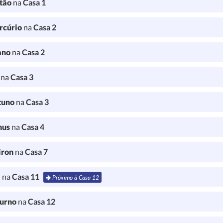
tão
na
Casa 1
rcúrio
na
Casa 2
ano
na
Casa 2
l
na
Casa 3
tuno
na
Casa 3
nus
na
Casa 4
iron
na
Casa 7
a
na
Casa 11
Próximo à Casa 12
turno
na
Casa 12