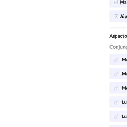
Ma
Júp
Aspecto
Conjun
Ma
Ma
Me
Lu
Lu