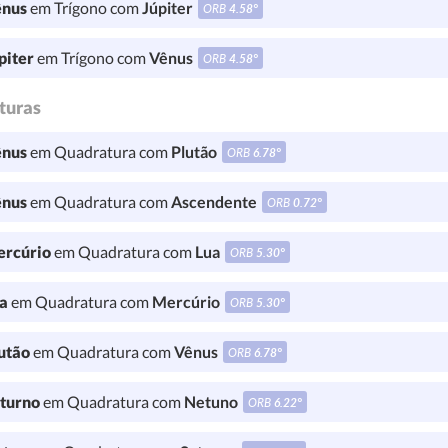
nus
em Trígono com
Júpiter
ORB
4.58°
piter
em Trígono com
Vênus
ORB
4.58°
turas
nus
em Quadratura com
Plutão
ORB
6.78°
nus
em Quadratura com
Ascendente
ORB
0.72°
rcúrio
em Quadratura com
Lua
ORB
5.30°
a
em Quadratura com
Mercúrio
ORB
5.30°
utão
em Quadratura com
Vênus
ORB
6.78°
turno
em Quadratura com
Netuno
ORB
6.22°