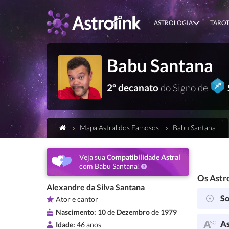
ASTROLOGIA
TARO
Babu Santana
2º decanato
do Signo de
Mapa Astral dos Famosos
Babu Santana
Veja sua
Compatibilidade Astral
com Babu Santana!
Os Astro
Alexandre da Silva Santana
So
Ator e cantor
Nascimento:
10
de
Dezembro
de
1979
As
Idade:
46 anos