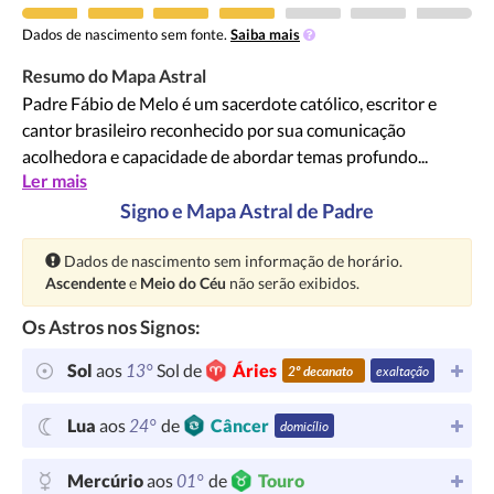
Dados de nascimento sem fonte.
Saiba mais
Resumo do Mapa Astral
Padre Fábio de Melo é um sacerdote católico, escritor e
cantor brasileiro reconhecido por sua comunicação
acolhedora e capacidade de abordar temas profundo...
Ler mais
Signo e Mapa Astral de Padre
Atenção:
Dados de nascimento sem informação de horário.
Ascendente
e
Meio do Céu
não serão exibidos.
Os Astros nos Signos:
13°
Sol
aos
Sol de
Áries
2º decanato
exaltação
24°
Lua
aos
de
Câncer
domicílio
01°
Mercúrio
aos
de
Touro