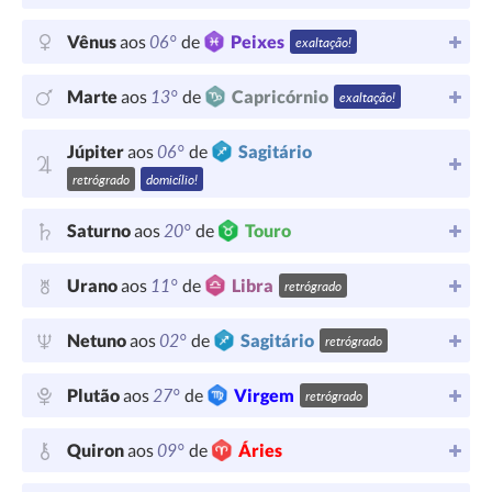
06°
Vênus
aos
de
Peixes
exaltação!
13°
Marte
aos
de
Capricórnio
exaltação!
06°
Júpiter
aos
de
Sagitário
retrógrado
domicílio!
20°
Saturno
aos
de
Touro
11°
Urano
aos
de
Libra
retrógrado
02°
Netuno
aos
de
Sagitário
retrógrado
27°
Plutão
aos
de
Virgem
retrógrado
09°
Quiron
aos
de
Áries