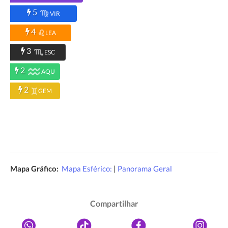
5
VIR
4
LEA
3
ESC
2
AQU
2
GEM
Mapa Gráfico:
Mapa Esférico:
|
Panorama Geral
Compartilhar