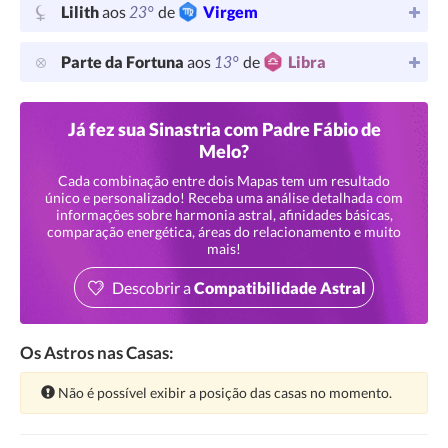
23°
Lilith
aos
de
Virgem
13°
Parte da Fortuna
aos
de
Libra
Já fez sua Sinastria com Padre Fábio de
Melo?
Cada combinação entre dois Mapas tem um resultado
único e personalizado! Receba uma análise detalhada com
informações sobre harmonia astral, afinidades básicas,
comparação energética, áreas do relacionamento e muito
mais!
Descobrir a
Compatibilidade Astral
Os Astros nas Casas:
Atenção:
Não é possível exibir a posição das casas no momento.