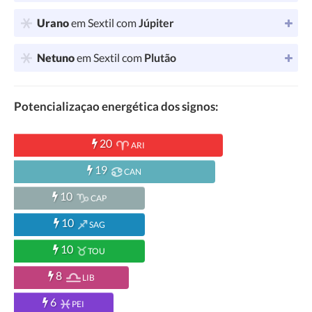
Urano
em Sextil com
Júpiter
Netuno
em Sextil com
Plutão
Potencializaçao energética dos signos:
20
ARI
19
CAN
10
CAP
10
SAG
10
TOU
8
LIB
6
PEI