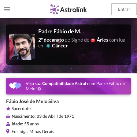
Entrar
Padre Fábio de Melo
2º decanato
do Signo de
Áries
com lua
em
Câncer
Veja sua
Compatibilidade Astral
com Padre Fábio de
Melo!
Fábio José de Melo Silva
Sacerdote
Nascimento:
03
de
Abril
de
1971
Idade:
55 anos
Formiga, Minas Gerais