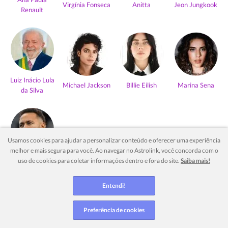
Virgínia Fonseca
Anitta
Jeon Jungkook
Renault
Luiz Inácio Lula
Michael Jackson
Billie Eilish
Marina Sena
da Silva
Usamos cookies para ajudar a personalizar conteúdo e oferecer uma experiência
melhor e mais segura para você. Ao navegar no Astrolink, você concorda com o
Neymar Jr
uso de cookies para coletar informações dentro e fora do site.
Saiba mais!
Ver mais
Entendi!
Preferência de cookies