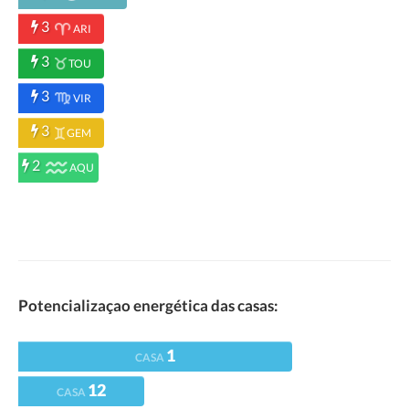
3
ARI
3
TOU
3
VIR
3
GEM
2
AQU
Potencializaçao energética das casas:
1
CASA
12
CASA