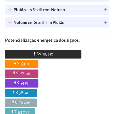
Plutão
em Sextil com
Netuno
Netuno
em Sextil com
Plutão
Potencializaçao energética dos signos:
36
ESC
9
LEA
9
LIB
9
PEI
8
SAG
8
CAP
7
CAN