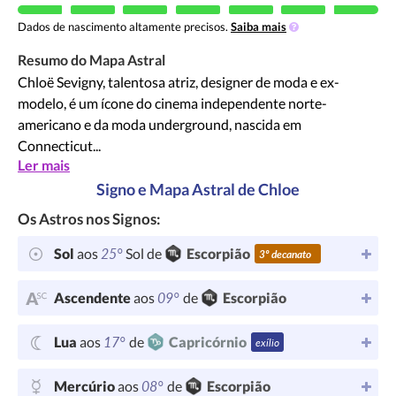
Dados de nascimento altamente precisos.
Saiba mais
Resumo do Mapa Astral
Chloë Sevigny, talentosa atriz, designer de moda e ex-
modelo, é um ícone do cinema independente norte-
americano e da moda underground, nascida em
Connecticut...
Ler mais
Signo e Mapa Astral de Chloe
Os Astros nos Signos:
25°
Sol
aos
Sol de
Escorpião
3º decanato
09°
Ascendente
aos
de
Escorpião
17°
Lua
aos
de
Capricórnio
exílio
08°
Mercúrio
aos
de
Escorpião