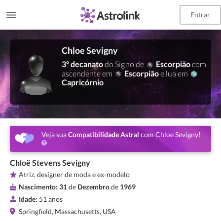
Entrar
Chloe Sevigny
3º decanato
do Signo de
Escorpião
com
ascendente em
Escorpião
e lua em
Capricórnio
Veja sua
Compatibilidade Astral
com Chloe Sevigny!
Chloë Stevens Sevigny
Atriz, designer de moda e ex-modelo
Nascimento:
31
de
Dezembro
de
1969
Idade:
51 anos
Springfield, Massachusetts, USA