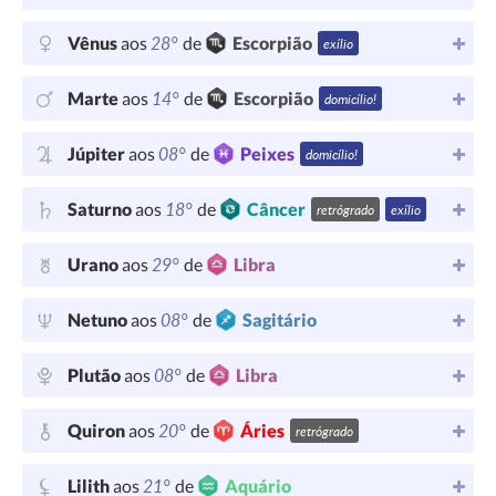
28°
Vênus
aos
de
Escorpião
exílio
14°
Marte
aos
de
Escorpião
domicílio!
08°
Júpiter
aos
de
Peixes
domicílio!
18°
Saturno
aos
de
Câncer
retrógrado
exílio
29°
Urano
aos
de
Libra
08°
Netuno
aos
de
Sagitário
08°
Plutão
aos
de
Libra
20°
Quiron
aos
de
Áries
retrógrado
21°
Lilith
aos
de
Aquário