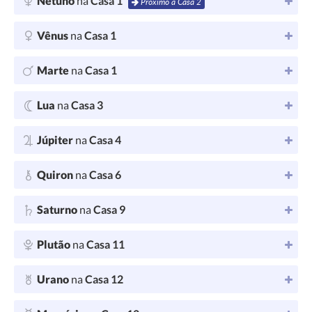
Netuno
na
Casa 1
Próximo à Casa 2
Vênus
na
Casa 1
Marte
na
Casa 1
Lua
na
Casa 3
Júpiter
na
Casa 4
Quiron
na
Casa 6
Saturno
na
Casa 9
Plutão
na
Casa 11
Urano
na
Casa 12