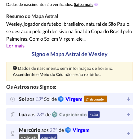
Dados de nascimento não verificados.
Saiba mais
Resumo do Mapa Astral
Wesley, jogador de futebol brasileiro, natural de São Paulo,
se destacou pelo gol decisivo na final da Copa do Brasil pelo
Palmeiras. Com o Sol em Virgem, ele ...
Ler mais
Signo e Mapa Astral de Wesley
Atenção:
Dados de nascimento sem informação de horário.
Ascendente
e
Meio do Céu
não serão exibidos.
Os Astros nos Signos:
13°
Sol
aos
Sol de
Virgem
2º decanato
23°
Lua
aos
de
Capricórnio
exílio
22°
Mercúrio
aos
de
Virgem
retrógrado
domicílio!