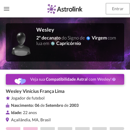
Entrar
Wesley
2º decanato
do Signo de
Virgem
com
lua em
Capricórnio
Veja sua
Compatibilidade Astral
com Wesley!
Wesley Vinícius França Lima
Jogador de futebol
Nascimento:
06
de
Setembro
de
2003
Idade:
22 anos
Açailândia, MA, Brasil