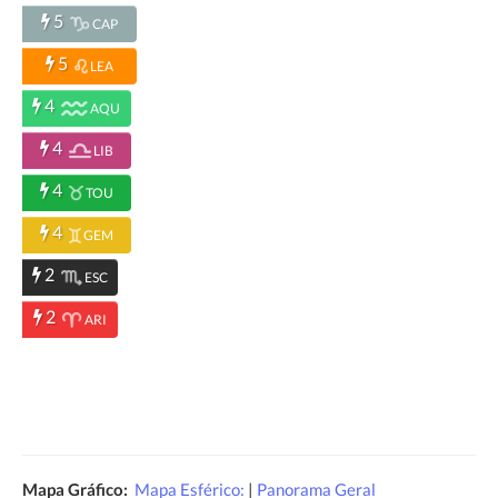
5
CAP
5
LEA
4
AQU
4
LIB
4
TOU
4
GEM
2
ESC
2
ARI
Mapa Gráfico:
Mapa Esférico:
|
Panorama Geral