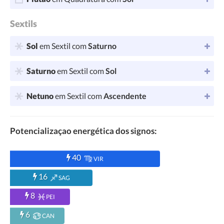
Sextils
Sol
em Sextil com
Saturno
Saturno
em Sextil com
Sol
Netuno
em Sextil com
Ascendente
Potencializaçao energética dos signos:
40
VIR
16
SAG
8
PEI
6
CAN