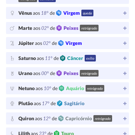
18°
Vênus
aos
de
Virgem
queda
02°
Marte
aos
de
Peixes
retrógrado
02°
Júpiter
aos
de
Virgem
11°
Saturno
aos
de
Câncer
exílio
00°
Urano
aos
de
Peixes
retrógrado
10°
Netuno
aos
de
Aquário
retrógrado
17°
Plutão
aos
de
Sagitário
12°
Quiron
aos
de
Capricórnio
retrógrado
23°
Lilith
aos
de
Touro