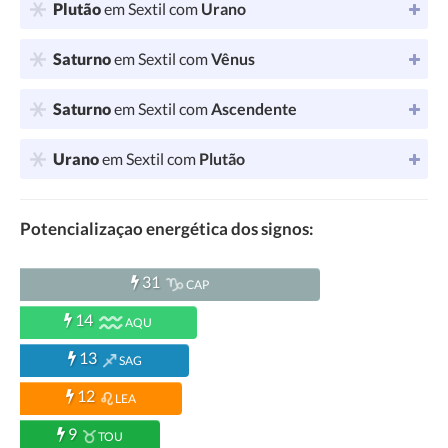
Plutão
em Sextil com
Urano
Saturno
em Sextil com
Vênus
Saturno
em Sextil com
Ascendente
Urano
em Sextil com
Plutão
Potencializaçao energética dos signos:
31
CAP
14
AQU
13
SAG
12
LEA
9
TOU