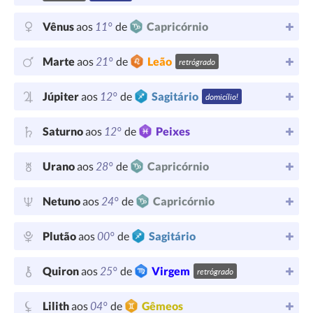
11°
Vênus
aos
de
Capricórnio
21°
Marte
aos
de
Leão
retrógrado
12°
Júpiter
aos
de
Sagitário
domicílio!
12°
Saturno
aos
de
Peixes
28°
Urano
aos
de
Capricórnio
24°
Netuno
aos
de
Capricórnio
00°
Plutão
aos
de
Sagitário
25°
Quiron
aos
de
Virgem
retrógrado
04°
Lilith
aos
de
Gêmeos