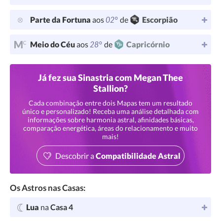
02°
Parte da Fortuna
aos
de
Escorpião
28°
Meio do Céu
aos
de
Capricórnio
Já fez sua Sinastria com Megan Thee
Stallion?
Cada combinação entre dois Mapas tem um resultado
único e personalizado! Receba uma análise detalhada com
informações sobre harmonia astral, afinidades básicas,
comparação energética, áreas do relacionamento e muito
mais!
Descobrir a
Compatibilidade Astral
Os Astros nas Casas:
Lua
na
Casa 4