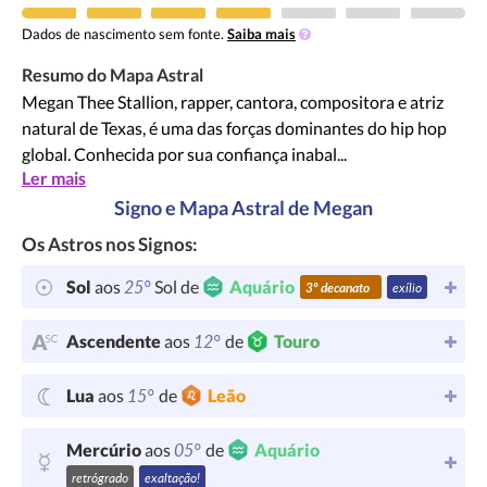
Dados de nascimento sem fonte.
Saiba mais
Resumo do Mapa Astral
Megan Thee Stallion, rapper, cantora, compositora e atriz
natural de Texas, é uma das forças dominantes do hip hop
global. Conhecida por sua confiança inabal...
Ler mais
Signo e Mapa Astral de Megan
Os Astros nos Signos:
25°
Sol
aos
Sol de
Aquário
3º decanato
exílio
12°
Ascendente
aos
de
Touro
15°
Lua
aos
de
Leão
05°
Mercúrio
aos
de
Aquário
retrógrado
exaltação!