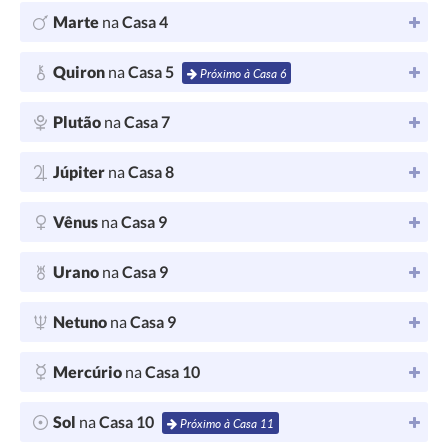
Marte
na
Casa 4
Quiron
na
Casa 5
Próximo à Casa 6
Plutão
na
Casa 7
Júpiter
na
Casa 8
Vênus
na
Casa 9
Urano
na
Casa 9
Netuno
na
Casa 9
Mercúrio
na
Casa 10
Sol
na
Casa 10
Próximo à Casa 11