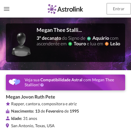
Entrar
Megan Thee Stallion
3º decanato
do Signo de
Aquário
com
ascendente em
Touro
e lua em
Leão
Veja sua
Compatibilidade Astral
com Megan Thee
Stallion!
Megan Jovon Ruth Pete
Rapper, cantora, compositora e atriz
Nascimento:
13
de
Fevereiro
de
1995
Idade:
31 anos
San Antonio, Texas, USA