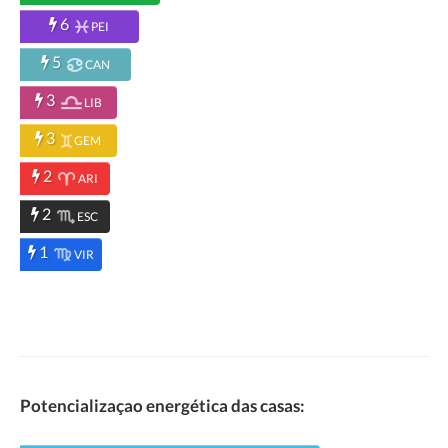
6
PEI
5
CAN
3
LIB
3
GEM
2
ARI
2
ESC
1
VIR
Potencializaçao energética das casas: