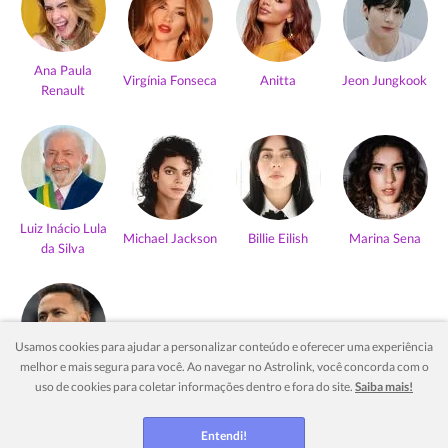
Ana Paula
Virgínia Fonseca
Anitta
Jeon Jungkook
Renault
Luiz Inácio Lula
Michael Jackson
Billie Eilish
Marina Sena
da Silva
Usamos cookies para ajudar a personalizar conteúdo e oferecer uma experiência
melhor e mais segura para você. Ao navegar no Astrolink, você concorda com o
Neymar Jr
uso de cookies para coletar informações dentro e fora do site.
Saiba mais!
Ver mais
Entendi!