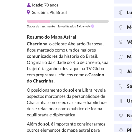
Idade:
70 anos
L
Surubim, PE, Brasil
M
Dados de nascimento não verificados.
Saiba mais
Resumo do Mapa Astral
V
Chacrinha
, o célebre Abelardo Barbosa,
ficou marcado como um dos maiores
comunicadores
da história do Brasil.
M
Originário da cidade do Rio de Janeiro, sua
trajetória ganhou destaque na TV Globo
Jú
com programas icônicos como o
Cassino
do Chacrinha
.
Sa
O posicionamento do
sol em Libra
revela
aspectos marcantes da personalidade de
U
Chacrinha, como seu carisma e habilidade
de se relacionar com o público de forma
equilibrada e diplomática.
N
Além do
sol
, é importante considerarmos
outros elementos do mapa astral para
Pl