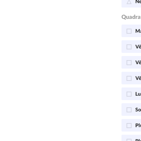
Ne
Quadra
Ma
Vê
Vê
Vê
Lu
So
Pl
Pl