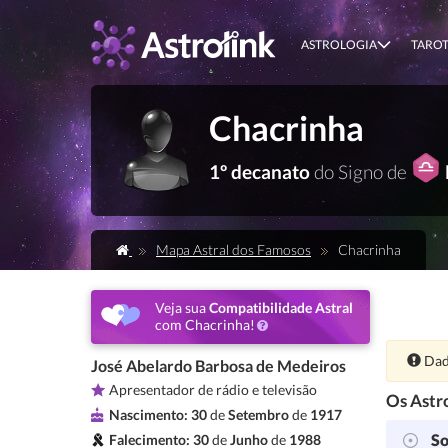
ASTROLOGIA
TARO
Chacrinha
1º decanato
do Signo de
Mapa Astral dos Famosos
Chacrinha
Veja sua
Compatibilidade Astral
com Chacrinha!
Ate
Dad
José Abelardo Barbosa de Medeiros
Apresentador de rádio e televisão
Os Astro
Nascimento:
30
de
Setembro
de
1917
So
Falecimento:
30
de
Junho
de
1988