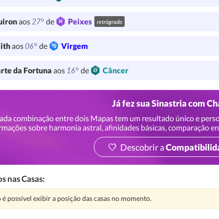
27°
uiron
aos
de
Peixes
retrógrado
06°
lith
aos
de
Virgem
16°
rte da Fortuna
aos
de
Câncer
Já fez sua Sinastria com C
ada combinação entre dois Mapas tem um resultado único e perso
rmações sobre harmonia astral, afinidades básicas, comparação en
Descobrir a
Compatibilid
s nas Casas:
nção:
 é possível exibir a posição das casas no momento.