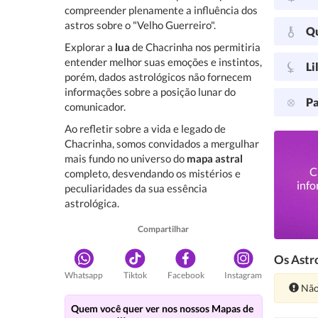
compreender plenamente a influência dos
astros sobre o "Velho Guerreiro".
Q
Explorar a
lua
de Chacrinha nos permitiria
entender melhor suas emoções e instintos,
Li
porém, dados astrológicos não fornecem
informações sobre a posição lunar do
Pa
comunicador.
Ao refletir sobre a vida e legado de
Chacrinha, somos convidados a mergulhar
mais fundo no universo do
mapa astral
C
completo, desvendando os mistérios e
info
peculiaridades da sua essência
astrológica.
Compartilhar
Os Astro
Whatsapp
Tiktok
Facebook
Instagram
Ate
Não
Quem você quer ver nos nossos Mapas de