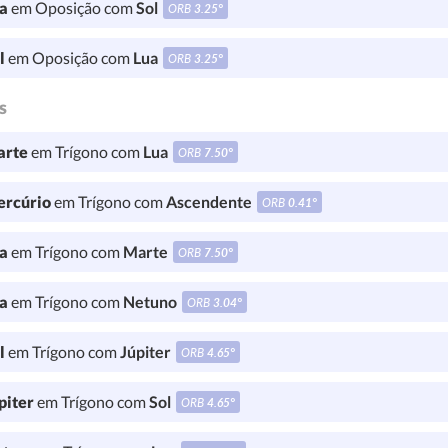
a
em Oposição com
Sol
ORB
3.25°
l
em Oposição com
Lua
ORB
3.25°
s
rte
em Trígono com
Lua
ORB
7.50°
rcúrio
em Trígono com
Ascendente
ORB
0.41°
a
em Trígono com
Marte
ORB
7.50°
a
em Trígono com
Netuno
ORB
3.04°
l
em Trígono com
Júpiter
ORB
4.65°
piter
em Trígono com
Sol
ORB
4.65°