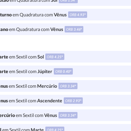
ORB
1.34°
turno
em Quadratura com
Vênus
ORB
4.93°
ano
em Quadratura com
Vênus
ORB
3.46°
rte
em Sextil com
Sol
ORB
4.25°
rte
em Sextil com
Júpiter
ORB
0.40°
nus
em Sextil com
Mercúrio
ORB
3.34°
nus
em Sextil com
Ascendente
ORB
2.93°
rcúrio
em Sextil com
Vênus
ORB
3.34°
l
em Sextil com
Marte
ORB
4.25°