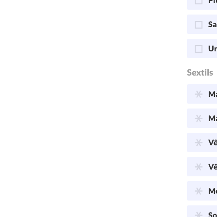
Sa
Ur
Sextils
Ma
Ma
Vê
Vê
Me
So