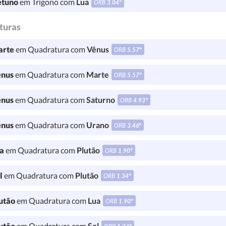
tuno
em Trígono com
Lua
ORB
3.04°
turas
rte
em Quadratura com
Vênus
ORB
5.57°
nus
em Quadratura com
Marte
ORB
5.57°
nus
em Quadratura com
Saturno
ORB
4.93°
nus
em Quadratura com
Urano
ORB
3.46°
a
em Quadratura com
Plutão
ORB
1.90°
l
em Quadratura com
Plutão
ORB
1.34°
utão
em Quadratura com
Lua
ORB
1.90°
utão
em Quadratura com
Sol