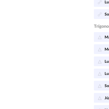
Lu
So
Trígono
Ma
Me
Lu
Lu
So
Jú