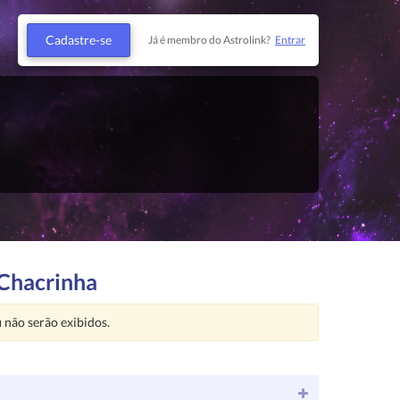
Cadastre-se
Já é membro do Astrolink?
Entrar
 Chacrinha
u
não serão exibidos.