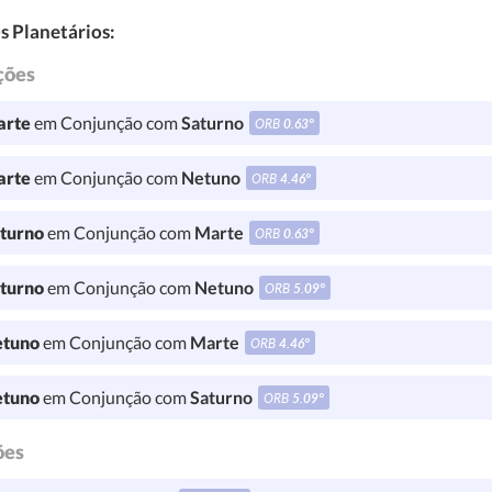
s Planetários:
ções
rte
em Conjunção com
Saturno
ORB
0.63°
rte
em Conjunção com
Netuno
ORB
4.46°
turno
em Conjunção com
Marte
ORB
0.63°
turno
em Conjunção com
Netuno
ORB
5.09°
tuno
em Conjunção com
Marte
ORB
4.46°
tuno
em Conjunção com
Saturno
ORB
5.09°
ões