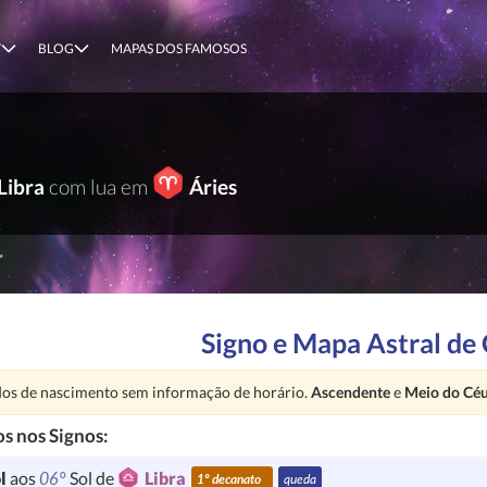
T
BLOG
MAPAS DOS FAMOSOS
Libra
com lua em
Áries
Signo e Mapa Astral de
nção:
os de nascimento sem informação de horário.
Ascendente
e
Meio do Cé
s nos Signos:
06°
l
aos
Sol de
Libra
1º decanato
queda