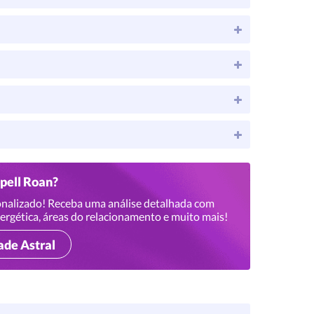
ppell Roan?
nalizado! Receba uma análise detalhada com
ergética, áreas do relacionamento e muito mais!
ade Astral