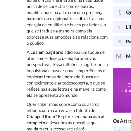
exibe um charme inato e uma habilidade
única de se conectar com os outros,
Q
equilibrando sua arte com uma presença
harmoniosa e diplomática.
Libra
traz uma
energia de equilíbrio e busca por beleza, o
Li
que se traduz na maneira como ela
expressa suas emoções e se relaciona com
Pa
o público.
A
Lua em Sagitário
adiciona um toque de
Me
otimismo e desejo de explorar novas
perspectivas. Essa influência sagitariana a
impulsiona a buscar novas experiências e
explorar temas de liberdade, busca de
conhecimento e autodescoberta, o que se
C
reflete nas suas letras e na maneira como
info
ela se apresenta ao mundo.
Quer saber mais sobre como os astros
influenciam a carreira e o talento de
Chappell Roan
? Explore seu
mapa astral
Os Astro
completo
e descubra as energias que
moldam seu sucesso artístico!