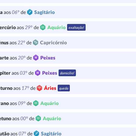
06°
ua
aos
de
Sagitário
29°
ercúrio
aos
de
Aquário
exaltação!
22°
ênus
aos
de
Capricórnio
20°
arte
aos
de
Peixes
03°
piter
aos
de
Peixes
domicílio!
17°
turno
aos
de
Áries
queda
09°
rano
aos
de
Aquário
00°
etuno
aos
de
Aquário
07°
utão
aos
de
Sagitário