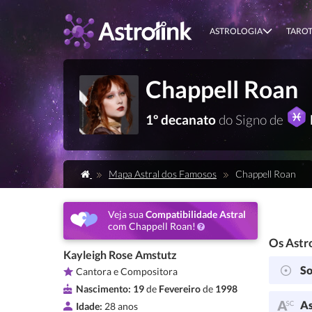
ASTROLOGIA
TARO
Chappell Roan
1º decanato
do Signo de
Mapa Astral dos Famosos
Chappell Roan
Veja sua
Compatibilidade Astral
com Chappell Roan!
Os Astro
Kayleigh Rose Amstutz
So
Cantora e Compositora
Nascimento:
19
de
Fevereiro
de
1998
As
Idade:
28 anos