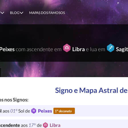
T
BLOG
MAPAS DOS FAMOSOS
Peixes
com ascendente em
Libra
e lua em
Sagi
Signo e Mapa Astral de
s nos Signos:
01°
l
aos
Sol de
Peixes
1º decanato
17°
cendente
aos
de
Libra