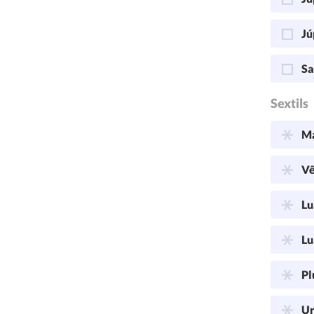
Jú
Sa
Sextils
Ma
Vê
Lu
Lu
Pl
Ur