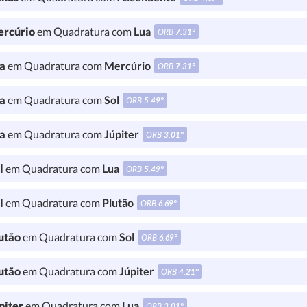
rcúrio
em Quadratura com
Lua
ORB
7.31°
a
em Quadratura com
Mercúrio
ORB
7.31°
a
em Quadratura com
Sol
ORB
5.49°
a
em Quadratura com
Júpiter
ORB
3.01°
l
em Quadratura com
Lua
ORB
5.49°
l
em Quadratura com
Plutão
ORB
6.69°
utão
em Quadratura com
Sol
ORB
6.69°
utão
em Quadratura com
Júpiter
ORB
4.21°
piter
em Quadratura com
Lua
ORB
3.01°