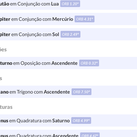
utão
em Conjunção com
Lua
ORB
1.20°
piter
em Conjunção com
Mercúrio
ORB
4.31°
piter
em Conjunção com
Sol
ORB
2.49°
ões
turno
em Oposição com
Ascendente
ORB
0.32°
s
ano
em Trígono com
Ascendente
ORB
7.50°
turas
nus
em Quadratura com
Saturno
ORB
4.99°
nus
em Quadratura com
Ascendente
ORB
4.67°