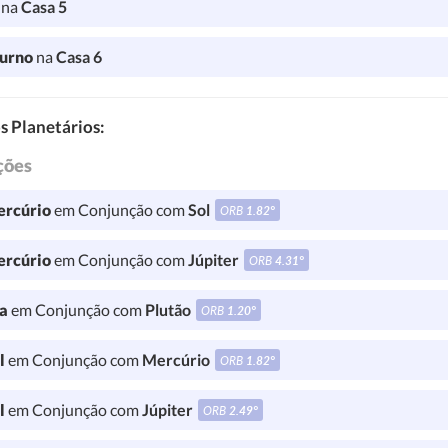
l
na
Casa 5
turno
na
Casa 6
s Planetários:
ções
rcúrio
em Conjunção com
Sol
ORB
1.82°
rcúrio
em Conjunção com
Júpiter
ORB
4.31°
a
em Conjunção com
Plutão
ORB
1.20°
l
em Conjunção com
Mercúrio
ORB
1.82°
l
em Conjunção com
Júpiter
ORB
2.49°