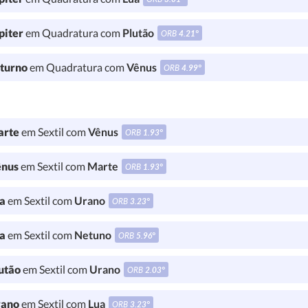
piter
em Quadratura com
Plutão
ORB
4.21°
turno
em Quadratura com
Vênus
ORB
4.99°
rte
em Sextil com
Vênus
ORB
1.93°
nus
em Sextil com
Marte
ORB
1.93°
a
em Sextil com
Urano
ORB
3.23°
a
em Sextil com
Netuno
ORB
5.96°
utão
em Sextil com
Urano
ORB
2.03°
ano
em Sextil com
Lua
ORB
3.23°