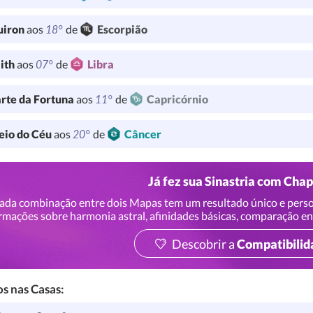
18°
uiron
aos
de
Escorpião
07°
lith
aos
de
Libra
11°
rte da Fortuna
aos
de
Capricórnio
20°
io do Céu
aos
de
Câncer
Já fez sua Sinastria com Cha
ada combinação entre dois Mapas tem um resultado único e perso
rmações sobre harmonia astral, afinidades básicas, comparação en
Descobrir a
Compatibilid
s nas Casas: