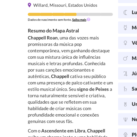
Willard, Missouri, Estados Unidos
L
Dados de nascimento sem fonte.
Saiba mais
M
Resumo do Mapa Astral
Chappell Roan
, uma das vozes mais
V
promissoras da música pop
contemporânea, vem ganhando destaque
com sua mistura única de influências
M
musicais e letras profundas. Conhecida
por suas canções emocionantes e
Jú
autênticas,
Chappell
cativa seu público
com uma presença de palco cativante e um
Sa
estilo musical único. Seu
signo de Peixes
a
torna naturalmente sensível e criativa,
qualidades que se refletem em sua
U
habilidade de criar músicas com
profundidade emocional e conexões
N
genuínas com seus fãs.
Com o
Ascendente em Libra
,
Chappell
Pl