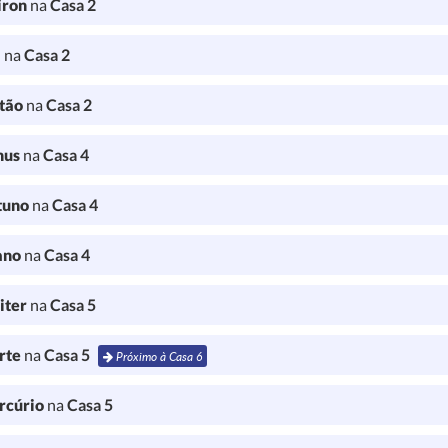
iron
na
Casa 2
a
na
Casa 2
tão
na
Casa 2
nus
na
Casa 4
tuno
na
Casa 4
ano
na
Casa 4
iter
na
Casa 5
rte
na
Casa 5
Próximo à Casa 6
rcúrio
na
Casa 5