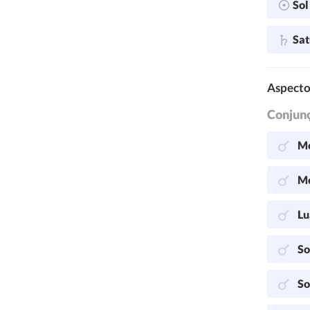
So
Sa
Aspecto
Conjun
Me
Me
Lu
So
So