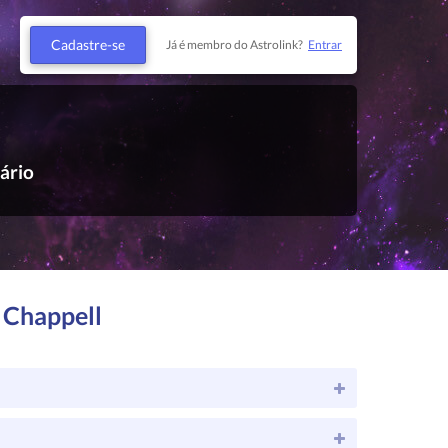
Cadastre-se
Já é membro do Astrolink?
Entrar
tário
 Chappell