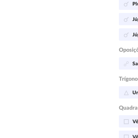
Pl
Jú
Jú
Oposiç
Sa
Trígono
Ur
Quadra
Vê
Vê