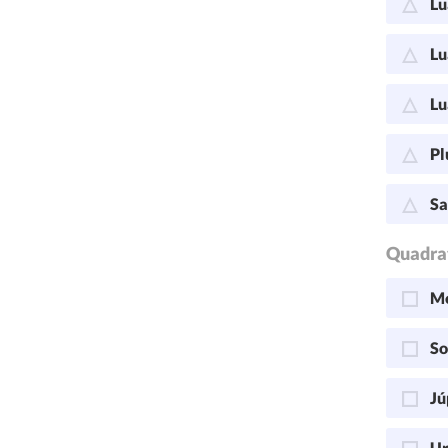
Lu
Lu
Lu
Pl
Sa
Quadra
Me
So
Jú
Ur