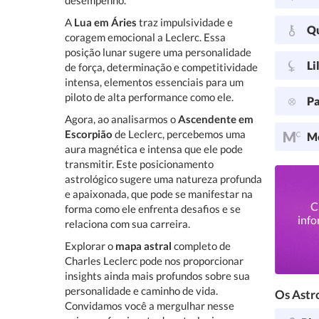
desempenho.
A
Lua em Áries
traz impulsividade e
Q
coragem emocional a Leclerc. Essa
posição lunar sugere uma personalidade
Li
de força, determinação e competitividade
intensa, elementos essenciais para um
piloto de alta performance como ele.
Pa
Agora, ao analisarmos o
Ascendente em
Escorpião
de Leclerc, percebemos uma
Me
aura magnética e intensa que ele pode
transmitir. Este posicionamento
astrológico sugere uma natureza profunda
e apaixonada, que pode se manifestar na
C
forma como ele enfrenta desafios e se
info
relaciona com sua carreira.
Explorar o
mapa astral
completo de
Charles Leclerc pode nos proporcionar
insights ainda mais profundos sobre sua
personalidade e caminho de vida.
Os Astro
Convidamos você a mergulhar nesse