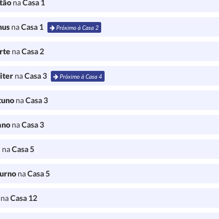
tão
na
Casa 1
nus
na
Casa 1
Próximo à Casa 2
rte
na
Casa 2
iter
na
Casa 3
Próximo à Casa 4
tuno
na
Casa 3
ano
na
Casa 3
a
na
Casa 5
turno
na
Casa 5
l
na
Casa 12