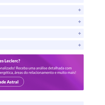
es Leclerc?
nalizado! Receba uma análise detalhada com
ergética, áreas do relacionamento e muito mais!
ade Astral