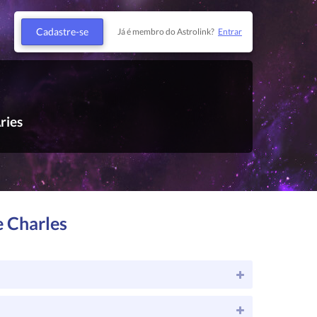
Cadastre-se
Já é membro do Astrolink?
Entrar
ries
e Charles