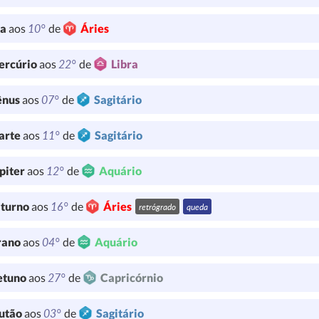
10°
ua
aos
de
Áries
22°
ercúrio
aos
de
Libra
07°
ênus
aos
de
Sagitário
11°
arte
aos
de
Sagitário
12°
piter
aos
de
Aquário
16°
turno
aos
de
Áries
retrógrado
queda
04°
rano
aos
de
Aquário
27°
etuno
aos
de
Capricórnio
03°
utão
aos
de
Sagitário