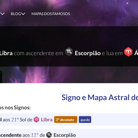
T
BLOG
MAPAS DOS FAMOSOS
Libra
com ascendente em
Escorpião
e lua em
Á
Signo e Mapa Astral d
s nos Signos:
21°
l
aos
Sol de
Libra
3º decanato
queda
11°
cendente
aos
de
Escorpião