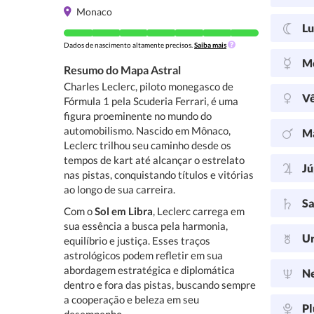
Monaco
L
Dados de nascimento altamente precisos.
Saiba mais
M
Resumo do Mapa Astral
Charles Leclerc, piloto monegasco de
V
Fórmula 1 pela Scuderia Ferrari, é uma
figura proeminente no mundo do
automobilismo. Nascido em Mônaco,
M
Leclerc trilhou seu caminho desde os
tempos de kart até alcançar o estrelato
Jú
nas pistas, conquistando títulos e vitórias
ao longo de sua carreira.
Sa
Com o
Sol em Libra
, Leclerc carrega em
sua essência a busca pela harmonia,
U
equilíbrio e justiça. Esses traços
astrológicos podem refletir em sua
abordagem estratégica e diplomática
N
dentro e fora das pistas, buscando sempre
a cooperação e beleza em seu
Pl