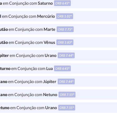
a
em Conjunção com
Saturno
ORB
6.45°
l
em Conjunção com
Mercúrio
ORB
1.02°
utão
em Conjunção com
Marte
ORB
7.75°
utão
em Conjunção com
Vênus
ORB
3.83°
piter
em Conjunção com
Urano
ORB
7.44°
turno
em Conjunção com
Lua
ORB
6.45°
ano
em Conjunção com
Júpiter
ORB
7.44°
ano
em Conjunção com
Netuno
ORB
7.55°
tuno
em Conjunção com
Urano
ORB
7.55°