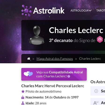
ASTROLOGIA
TARO
Charles Leclerc
3º decanato
do Signo de
Mapa Astral dos Famosos
Charles Leclerc
Veja sua
Compatibilidade Astral
com Charles Leclerc!
Os Astro
Charles Marc Hervé Perceval Leclerc
So
Piloto de automobilismo
Nascimento:
14
de
Outubro
de
1997
As
Idade:
28 anos