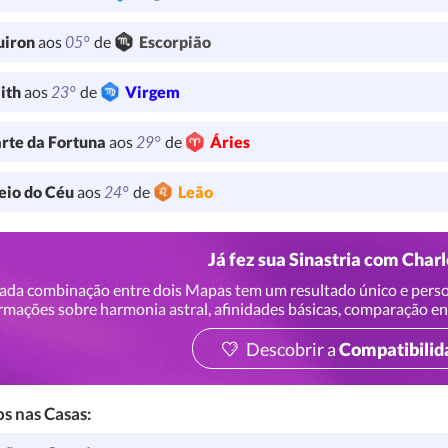
05°
uiron
aos
de
Escorpião
23°
lith
aos
de
Virgem
29°
rte da Fortuna
aos
de
Áries
24°
io do Céu
aos
de
Leão
Já fez sua Sinastria com Charl
ada combinação entre dois Mapas tem um resultado único e perso
rmações sobre harmonia astral, afinidades básicas, comparação en
Descobrir a
Compatibilid
s nas Casas: