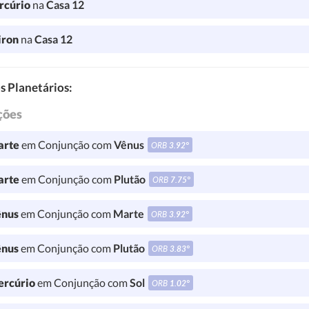
rcúrio
na
Casa 12
iron
na
Casa 12
s Planetários:
ções
rte
em Conjunção com
Vênus
ORB
3.92°
rte
em Conjunção com
Plutão
ORB
7.75°
nus
em Conjunção com
Marte
ORB
3.92°
nus
em Conjunção com
Plutão
ORB
3.83°
rcúrio
em Conjunção com
Sol
ORB
1.02°