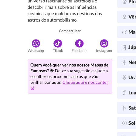
universo fascinante da astrologia e
Plu
descobrir mais sobre as influências
cósmicas que moldam os destinos dos
Vê
astros do automobilismo.
Compartilhar
Ma
Júp
Whatsapp
Tiktok
Facebook
Instagram
Ne
Quem você quer ver nos nossos Mapas de
Famosos? 🌟
Deixe sua sugestão e ajude a
escolher os próximos astros que vão
Ur
brilhar por aqui!
Clique aqui e nos conte!
Lu
Sa
So