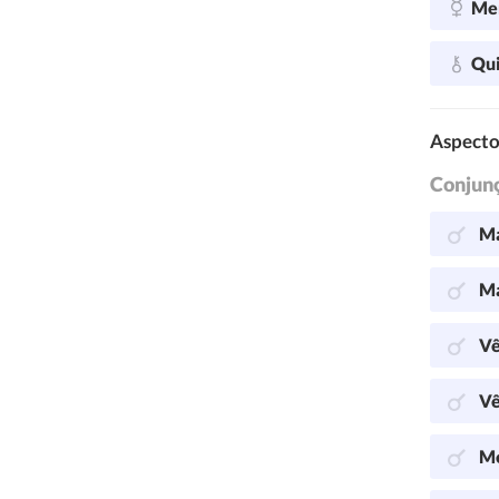
Me
Qu
Aspecto
Conjun
Ma
Ma
Vê
Vê
Me