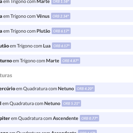
a
em Trígono com
Marte
ORB
1.58°
a
em Trígono com
Vênus
ORB
2.34°
a
em Trígono com
Plutão
ORB
6.17°
utão
em Trígono com
Lua
ORB
6.17°
turno
em Trígono com
Marte
ORB
4.87°
turas
rcúrio
em Quadratura com
Netuno
ORB
4.20°
l
em Quadratura com
Netuno
ORB
5.21°
piter
em Quadratura com
Ascendente
ORB
0.77°
ano
em Quadratura com
Ascendente