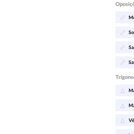
Oposiç
Me
So
Sa
Sa
Trígono
Ma
Ma
Vê