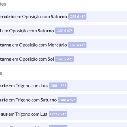
ões
rcúrio
em Oposição com
Saturno
ORB
6.49°
l
em Oposição com
Saturno
ORB
5.47°
turno
em Oposição com
Mercúrio
ORB
6.49°
turno
em Oposição com
Sol
ORB
5.47°
s
rte
em Trígono com
Lua
ORB
1.58°
rte
em Trígono com
Saturno
ORB
4.87°
nus
em Trígono com
Lua
ORB
2.34°