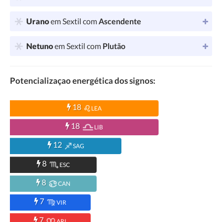
Urano
em Sextil com
Ascendente
Netuno
em Sextil com
Plutão
Potencializaçao energética dos signos:
18
LEA
18
LIB
12
SAG
8
ESC
8
CAN
7
VIR
7
ARI