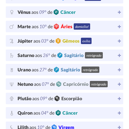
09°
Vênus
aos
de
Câncer
10°
Marte
aos
de
Áries
domicílio!
03°
Júpiter
aos
de
Gêmeos
exílio
26°
Saturno
aos
de
Sagitário
retrógrado
27°
Urano
aos
de
Sagitário
retrógrado
07°
Netuno
aos
de
Capricórnio
retrógrado
09°
Plutão
aos
de
Escorpião
04°
Quiron
aos
de
Câncer
10°
Lilith
aos
de
Virgem