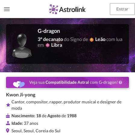
Entrar
G-dragon
3º decanato
do Signo de
Leão
com lua
em
Libra
Veja sua
Compatibilidade Astral
com G-dragon!
Kwon Ji-yong
Cantor, compositor, rapper, produtor musical e designer de
moda
Nascimento:
18
de
Agosto
de
1988
Idade:
37 anos
Seoul, Seoul, Coreia do Sul