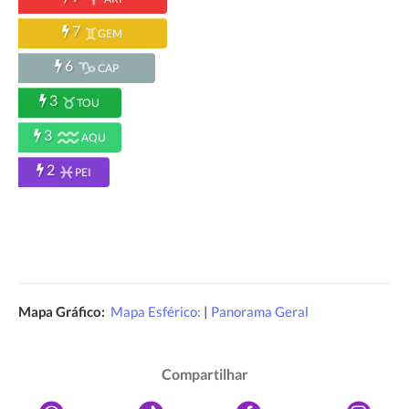
7
GEM
6
CAP
3
TOU
3
AQU
2
PEI
Mapa Gráfico:
Mapa Esférico:
|
Panorama Geral
Compartilhar