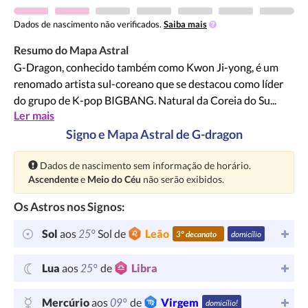
Dados de nascimento não verificados.
Saiba mais
Resumo do Mapa Astral
G-Dragon, conhecido também como Kwon Ji-yong, é um
renomado artista sul-coreano que se destacou como líder
do grupo de K-pop BIGBANG. Natural da Coreia do Su...
Ler mais
Signo e Mapa Astral de G-dragon
Atenção:
Dados de nascimento sem informação de horário.
Ascendente
e
Meio do Céu
não serão exibidos.
Os Astros nos Signos:
25°
Sol
aos
Sol de
Leão
3º decanato
domicílio
25°
Lua
aos
de
Libra
09°
Mercúrio
aos
de
Virgem
domicílio!