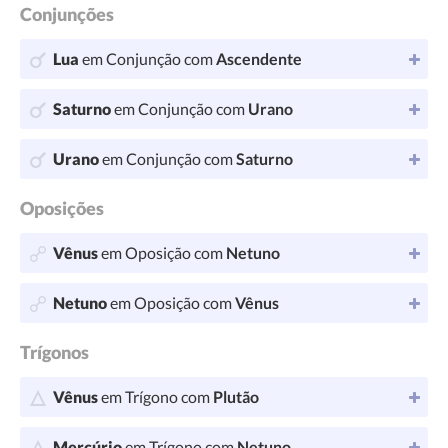
Conjunções
Lua
em Conjunção com
Ascendente
Saturno
em Conjunção com
Urano
Urano
em Conjunção com
Saturno
Oposições
Vênus
em Oposição com
Netuno
Netuno
em Oposição com
Vênus
Trígonos
Vênus
em Trígono com
Plutão
Mercúrio
em Trígono com
Netuno