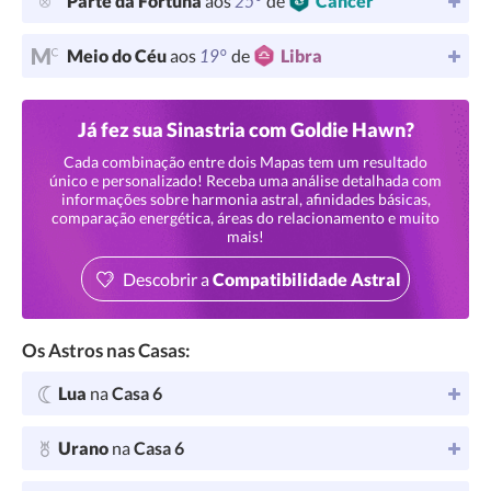
25°
Parte da Fortuna
aos
de
Câncer
19°
Meio do Céu
aos
de
Libra
Já fez sua Sinastria com Goldie Hawn?
Cada combinação entre dois Mapas tem um resultado
único e personalizado! Receba uma análise detalhada com
informações sobre harmonia astral, afinidades básicas,
comparação energética, áreas do relacionamento e muito
mais!
Descobrir a
Compatibilidade Astral
Os Astros nas Casas:
Lua
na
Casa 6
Urano
na
Casa 6