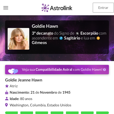
Entrar
Goldie Hawn
3º decanato
do Signo de
Escorpião
com
ascendente em
Sagitário
e lua em
Gêmeos
Veja sua
Compatibilidade Astral
com Goldie Hawn!
Goldie Jeanne Hawn
Atriz
Nascimento:
21
de
Novembro
de
1945
Idade:
80 anos
Washington, Columbia, Estados Unidos