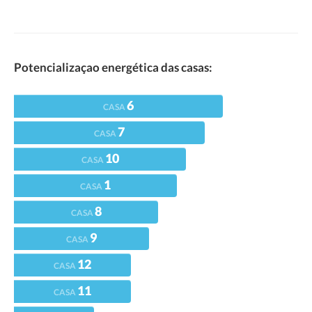
Potencializaçao energética das casas:
6
CASA
7
CASA
10
CASA
1
CASA
8
CASA
9
CASA
12
CASA
11
CASA