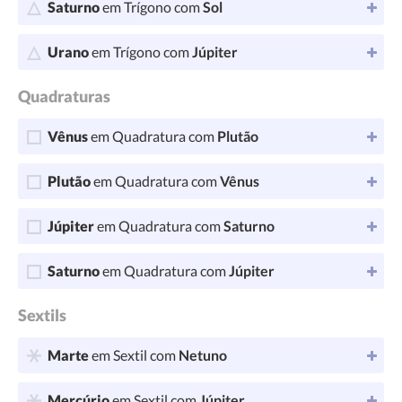
Saturno
em Trígono com
Sol
Urano
em Trígono com
Júpiter
Quadraturas
Vênus
em Quadratura com
Plutão
Plutão
em Quadratura com
Vênus
Júpiter
em Quadratura com
Saturno
Saturno
em Quadratura com
Júpiter
Sextils
Marte
em Sextil com
Netuno
Mercúrio
em Sextil com
Júpiter