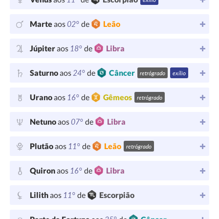
02°
Marte
aos
de
Leão
18°
Júpiter
aos
de
Libra
24°
Saturno
aos
de
Câncer
retrógrado
exílio
16°
Urano
aos
de
Gêmeos
retrógrado
07°
Netuno
aos
de
Libra
11°
Plutão
aos
de
Leão
retrógrado
16°
Quiron
aos
de
Libra
11°
Lilith
aos
de
Escorpião