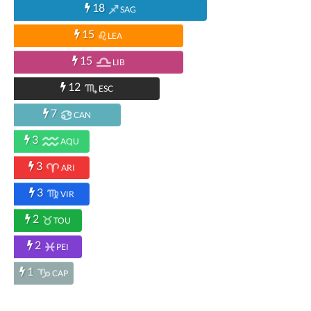
18
SAG
15
LEA
15
LIB
12
ESC
7
CAN
3
AQU
3
ARI
3
VIR
2
TOU
2
PEI
1
CAP