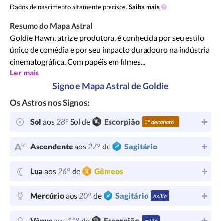
Dados de nascimento altamente precisos.
Saiba mais
Resumo do Mapa Astral
Goldie Hawn, atriz e produtora, é conhecida por seu estilo
único de comédia e por seu impacto duradouro na indústria
cinematográfica. Com papéis em filmes...
Ler mais
Signo e Mapa Astral de Goldie
Os Astros nos Signos:
28°
Sol
aos
Sol de
Escorpião
3º decanato
27°
Ascendente
aos
de
Sagitário
26°
Lua
aos
de
Gêmeos
20°
Mercúrio
aos
de
Sagitário
exílio
11°
Vênus
aos
de
Escorpião
exílio