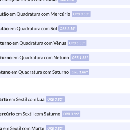
utão
em Quadratura com
Mercúrio
ORB
0.50°
utão
em Quadratura com
Sol
ORB
2.16°
turno
em Quadratura com
Vênus
ORB
5.53°
turno
em Quadratura com
Netuno
ORB
1.88°
tuno
em Quadratura com
Saturno
ORB
1.88°
rte
em Sextil com
Lua
ORB
3.82°
rcúrio
em Sextil com
Saturno
ORB
3.86°
a
em Sextil com
Marte
ORB
3.82°