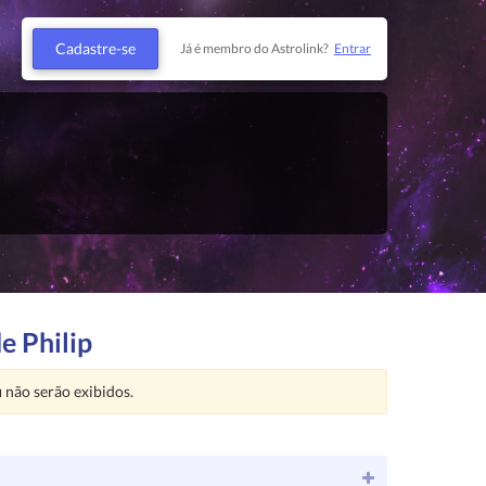
Cadastre-se
Já é membro do Astrolink?
Entrar
e Philip
u
não serão exibidos.