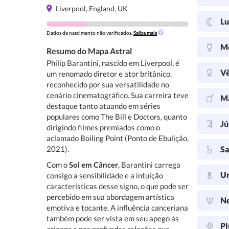
Liverpool, England, UK
L
Dados de nascimento não verificados.
Saiba mais
M
Resumo do Mapa Astral
Philip Barantini, nascido em Liverpool, é
V
um renomado diretor e ator britânico,
reconhecido por sua versatilidade no
cenário cinematográfico. Sua carreira teve
M
destaque tanto atuando em séries
populares como The Bill e Doctors, quanto
Jú
dirigindo filmes premiados como o
aclamado Boiling Point (Ponto de Ebulição,
2021).
Sa
Com o
Sol em Câncer
, Barantini carrega
U
consigo a sensibilidade e a intuição
características desse signo, o que pode ser
percebido em sua abordagem artística
N
emotiva e tocante. A influência canceriana
também pode ser vista em seu apego às
Pl