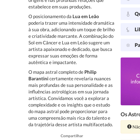
origens e nas profundas relações que
estabelece em suas produções.
Q
O posicionamento da
Lua em Leão
poderia trazer uma intensidade dramática
Li
à sua obra, adicionando um toque de brilho
e criatividade marcante. A combinação do
Sol em Câncer e Lua em Leão sugere um
Pa
artista apaixonado e dedicado, que busca
expressar suas emoções de forma
autêntica e impactante.
O mapa astral completo de
Philip
C
Barantini
certamente revelaria nuances
info
mais profundas de sua personalidade e as
influências astrológicas em sua jornada
artística. Convidamos você a explorar a
complexidade e os insights que o estudo
do mapa astral pode proporcionar para
Os Astro
uma compreensão mais rica do talento e
da trajetória desse artista multifacetado.
Ate
Não
Compartilhar