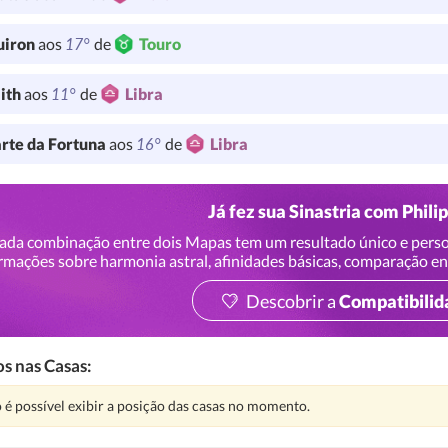
17°
uiron
aos
de
Touro
11°
lith
aos
de
Libra
16°
rte da Fortuna
aos
de
Libra
Já fez sua Sinastria com Phili
ada combinação entre dois Mapas tem um resultado único e perso
rmações sobre harmonia astral, afinidades básicas, comparação en
Descobrir a
Compatibilid
s nas Casas:
nção:
 é possível exibir a posição das casas no momento.