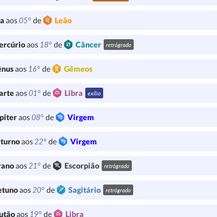
05°
ua
aos
de
Leão
18°
ercúrio
aos
de
Câncer
retrógrado
16°
ênus
aos
de
Gêmeos
01°
arte
aos
de
Libra
exílio
08°
piter
aos
de
Virgem
22°
turno
aos
de
Virgem
21°
rano
aos
de
Escorpião
retrógrado
20°
etuno
aos
de
Sagitário
retrógrado
19°
utão
aos
de
Libra