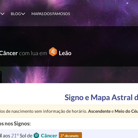
T
BLOG
MAPAS DOS FAMOSOS
Câncer
com lua em
Leão
Signo e Mapa Astral d
nção:
os de nascimento sem informação de horário.
Ascendente
e
Meio do Cé
s nos Signos:
21°
l
aos
Sol de
Câncer
3º decanato