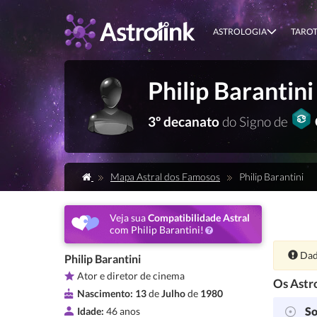
ASTROLOGIA
TARO
Philip Barantini
3º decanato
do Signo de
Mapa Astral dos Famosos
Philip Barantini
Veja sua
Compatibilidade Astral
com Philip Barantini!
Ate
Dad
Philip Barantini
Ator e diretor de cinema
Os Astro
Nascimento:
13
de
Julho
de
1980
So
Idade:
46 anos