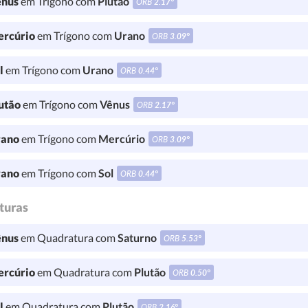
nus
em Trígono com
Plutão
ORB
2.17°
rcúrio
em Trígono com
Urano
ORB
3.09°
l
em Trígono com
Urano
ORB
0.44°
utão
em Trígono com
Vênus
ORB
2.17°
ano
em Trígono com
Mercúrio
ORB
3.09°
ano
em Trígono com
Sol
ORB
0.44°
turas
nus
em Quadratura com
Saturno
ORB
5.53°
rcúrio
em Quadratura com
Plutão
ORB
0.50°
l
em Quadratura com
Plutão
ORB
2.16°