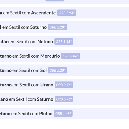
a
em Sextil com
Ascendente
ORB
2.94°
l
em Sextil com
Saturno
ORB
1.20°
utão
em Sextil com
Netuno
ORB
1.48°
turno
em Sextil com
Mercúrio
ORB
3.86°
turno
em Sextil com
Sol
ORB
1.20°
turno
em Sextil com
Urano
ORB
0.76°
ano
em Sextil com
Saturno
ORB
0.76°
tuno
em Sextil com
Plutão
ORB
1.48°