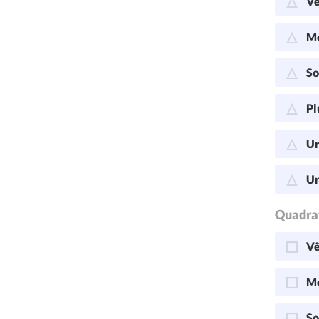
Vê
Me
So
Pl
Ur
Ur
Quadra
Vê
Me
So