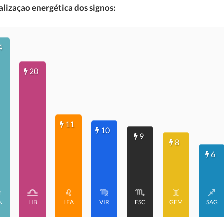
lizaçao energética dos signos:
4
20
11
10
9
8
6
N
LIB
LEA
VIR
ESC
GEM
SAG