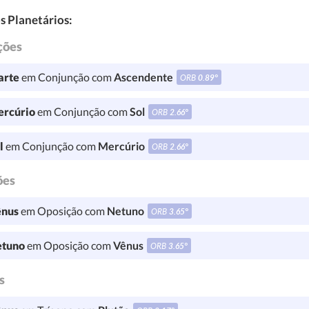
s Planetários:
ções
rte
em Conjunção com
Ascendente
ORB
0.89°
rcúrio
em Conjunção com
Sol
ORB
2.66°
l
em Conjunção com
Mercúrio
ORB
2.66°
ões
nus
em Oposição com
Netuno
ORB
3.65°
tuno
em Oposição com
Vênus
ORB
3.65°
s