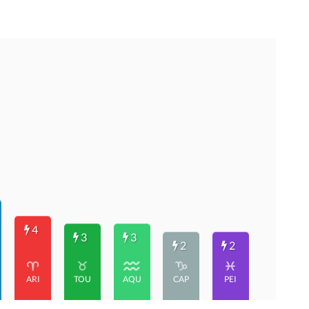
4
3
3
2
2
ARI
TOU
AQU
CAP
PEI