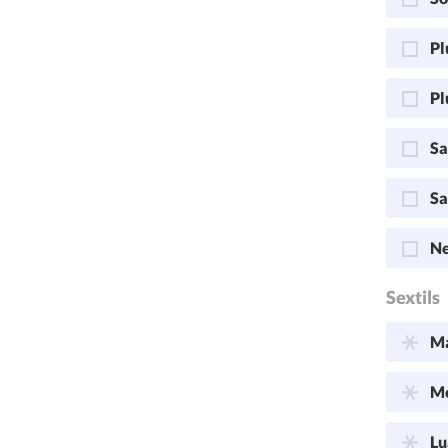
Pl
Pl
Sa
Sa
Ne
Sextils
Ma
Me
Lu