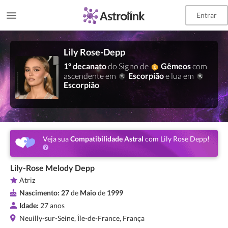
Entrar
Lily Rose-Depp
1º decanato
do Signo de
Gêmeos
com
ascendente em
Escorpião
e lua em
Escorpião
Veja sua
Compatibilidade Astral
com Lily Rose Depp!
Lily-Rose Melody Depp
Atriz
Nascimento:
27
de
Maio
de
1999
Idade:
27 anos
Neuilly-sur-Seine, Île-de-France, França