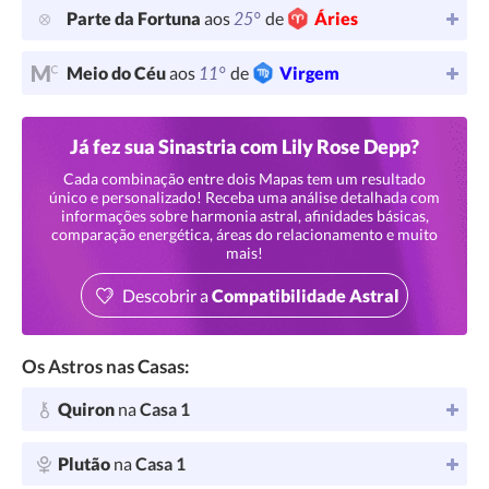
25°
Parte da Fortuna
aos
de
Áries
11°
Meio do Céu
aos
de
Virgem
Já fez sua Sinastria com Lily Rose Depp?
Cada combinação entre dois Mapas tem um resultado
único e personalizado! Receba uma análise detalhada com
informações sobre harmonia astral, afinidades básicas,
comparação energética, áreas do relacionamento e muito
mais!
Descobrir a
Compatibilidade Astral
Os Astros nas Casas:
Quiron
na
Casa 1
Plutão
na
Casa 1