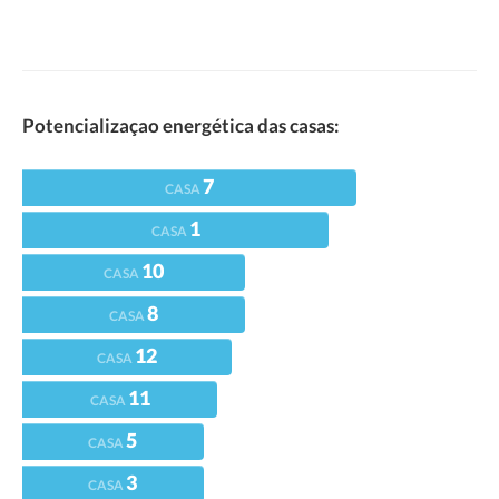
Potencializaçao energética das casas:
7
CASA
1
CASA
10
CASA
8
CASA
12
CASA
11
CASA
5
CASA
3
CASA