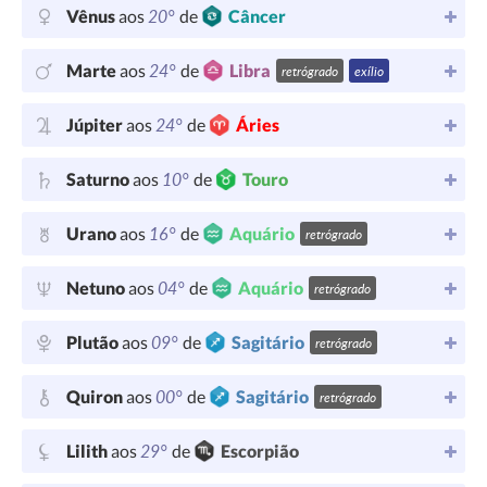
20°
Vênus
aos
de
Câncer
24°
Marte
aos
de
Libra
retrógrado
exílio
24°
Júpiter
aos
de
Áries
10°
Saturno
aos
de
Touro
16°
Urano
aos
de
Aquário
retrógrado
04°
Netuno
aos
de
Aquário
retrógrado
09°
Plutão
aos
de
Sagitário
retrógrado
00°
Quiron
aos
de
Sagitário
retrógrado
29°
Lilith
aos
de
Escorpião