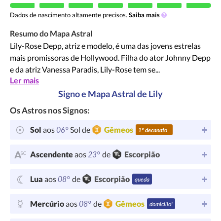
Dados de nascimento altamente precisos.
Saiba mais
Resumo do Mapa Astral
Lily-Rose Depp, atriz e modelo, é uma das jovens estrelas
mais promissoras de Hollywood. Filha do ator Johnny Depp
e da atriz Vanessa Paradis, Lily-Rose tem se...
Ler mais
Signo e Mapa Astral de Lily
Os Astros nos Signos:
06°
Sol
aos
Sol de
Gêmeos
1º decanato
23°
Ascendente
aos
de
Escorpião
08°
Lua
aos
de
Escorpião
queda
08°
Mercúrio
aos
de
Gêmeos
domicílio!