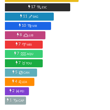
17
ESC
11
SAG
10
VIR
8
LIB
7
ARI
7
AQU
7
TOU
5
CAN
4
LEA
2
PEI
1
CAP