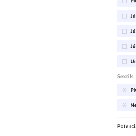
Pl
Jú
Jú
Jú
Ur
Sextils
Pl
Ne
Potencia