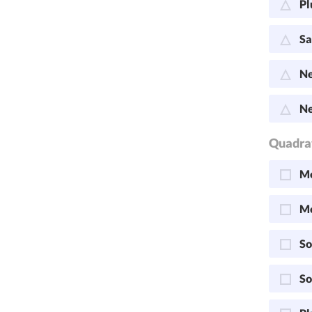
Pl
Sa
Ne
Ne
Quadra
Me
Me
So
So