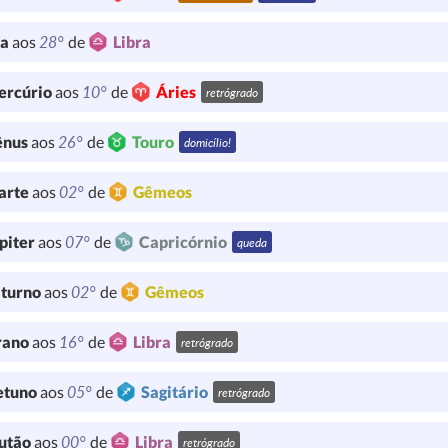
28°
ua
aos
de
Libra
10°
ercúrio
aos
de
Áries
retrógrado
26°
ênus
aos
de
Touro
domicílio!
02°
arte
aos
de
Gêmeos
07°
piter
aos
de
Capricórnio
queda
02°
turno
aos
de
Gêmeos
16°
rano
aos
de
Libra
retrógrado
05°
etuno
aos
de
Sagitário
retrógrado
00°
utão
aos
de
Libra
retrógrado