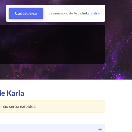
Cadastre-se
Já é membro do Astrolink?
Entrar
de Karla
u
não serão exibidos.