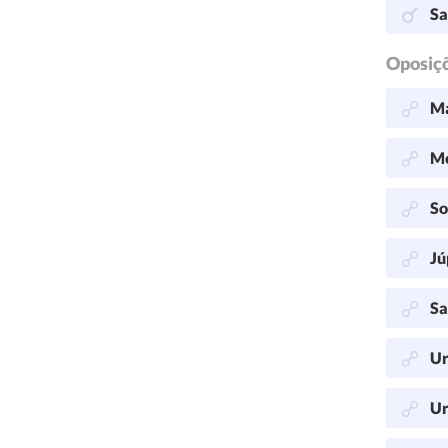
Sa
Oposiç
Ma
Me
So
Jú
Sa
Ur
Ur