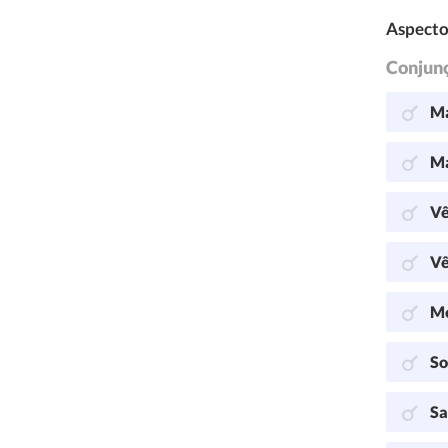
Aspecto
Conjun
Ma
Ma
Vê
Vê
Me
So
Sa