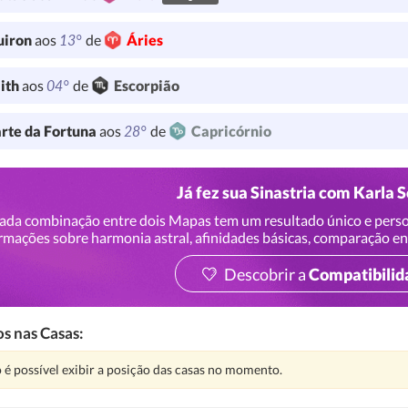
13°
uiron
aos
de
Áries
04°
lith
aos
de
Escorpião
28°
rte da Fortuna
aos
de
Capricórnio
Já fez sua Sinastria com Karla 
ada combinação entre dois Mapas tem um resultado único e perso
rmações sobre harmonia astral, afinidades básicas, comparação en
Descobrir a
Compatibilid
s nas Casas:
nção:
 é possível exibir a posição das casas no momento.