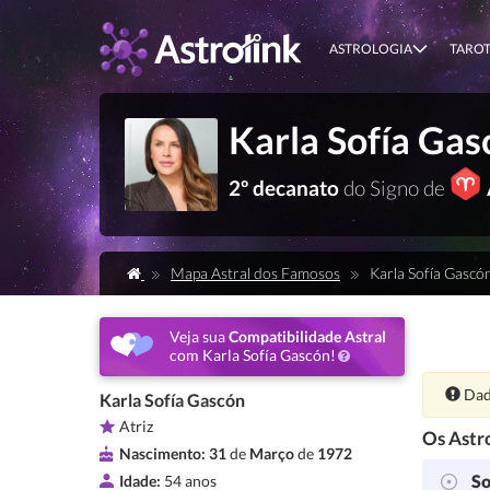
ASTROLOGIA
TARO
Karla Sofía Gas
2º decanato
do Signo de
Mapa Astral dos Famosos
Karla Sofía Gascó
Veja sua
Compatibilidade Astral
com Karla Sofía Gascón!
Ate
Dad
Karla Sofía Gascón
Atriz
Os Astro
Nascimento:
31
de
Março
de
1972
So
Idade:
54 anos