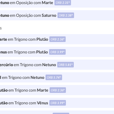
tuno
em Oposição com
Marte
ORB
2.31°
tuno
em Oposição com
Saturno
ORB
2.38°
s
rte
em Trígono com
Plutão
ORB
2.36°
nus
em Trígono com
Plutão
ORB
3.99°
rcúrio
em Trígono com
Netuno
ORB
5.81°
l
em Trígono com
Netuno
ORB
5.74°
utão
em Trígono com
Marte
ORB
2.36°
utão
em Trígono com
Vênus
ORB
3.99°