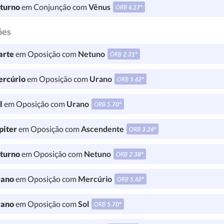
turno
em Conjunção com
Vênus
ORB
6.27°
ões
rte
em Oposição com
Netuno
ORB
2.31°
rcúrio
em Oposição com
Urano
ORB
5.62°
l
em Oposição com
Urano
ORB
5.70°
piter
em Oposição com
Ascendente
ORB
3.26°
turno
em Oposição com
Netuno
ORB
2.38°
ano
em Oposição com
Mercúrio
ORB
5.62°
ano
em Oposição com
Sol
ORB
5.70°