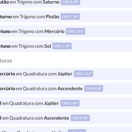
utão
em Trígono com
Saturno
ORB
2.29°
turno
em Trígono com
Plutão
ORB
2.29°
tuno
em Trígono com
Mercúrio
ORB
5.81°
tuno
em Trígono com
Sol
ORB
5.74°
turas
rcúrio
em Quadratura com
Júpiter
ORB
3.52°
rcúrio
em Quadratura com
Ascendente
ORB
0.26°
l
em Quadratura com
Júpiter
ORB
3.44°
l
em Quadratura com
Ascendente
ORB
0.18°