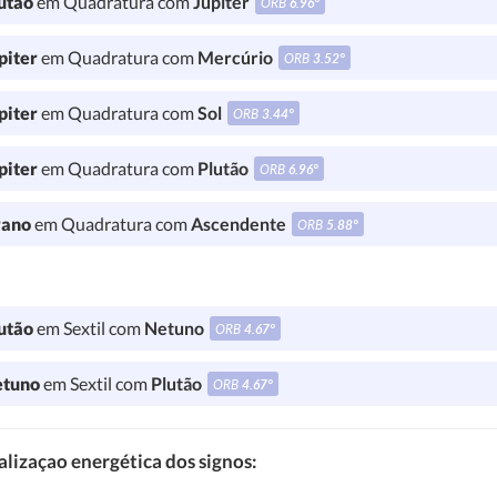
utão
em Quadratura com
Júpiter
ORB
6.96°
piter
em Quadratura com
Mercúrio
ORB
3.52°
piter
em Quadratura com
Sol
ORB
3.44°
piter
em Quadratura com
Plutão
ORB
6.96°
ano
em Quadratura com
Ascendente
ORB
5.88°
utão
em Sextil com
Netuno
ORB
4.67°
tuno
em Sextil com
Plutão
ORB
4.67°
lizaçao energética dos signos: