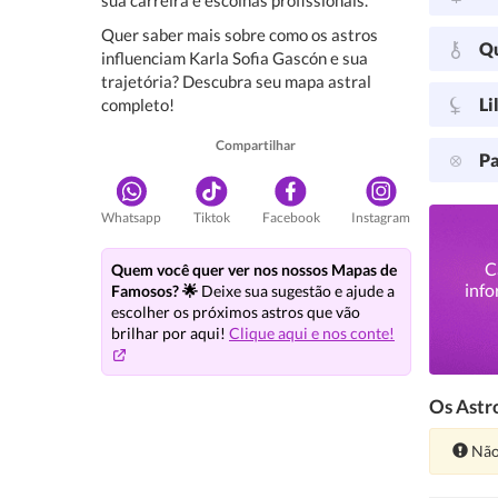
sua carreira e escolhas profissionais.
Quer saber mais sobre como os astros
Q
influenciam Karla Sofia Gascón e sua
trajetória? Descubra seu mapa astral
Li
completo!
Compartilhar
Pa
Whatsapp
Tiktok
Facebook
Instagram
C
Quem você quer ver nos nossos Mapas de
info
Famosos? 🌟
Deixe sua sugestão e ajude a
escolher os próximos astros que vão
brilhar por aqui!
Clique aqui e nos conte!
Os Astro
Ate
Não