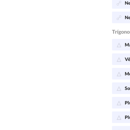
Ne
Ne
Trígono
Ma
Vê
Me
So
Pl
Pl