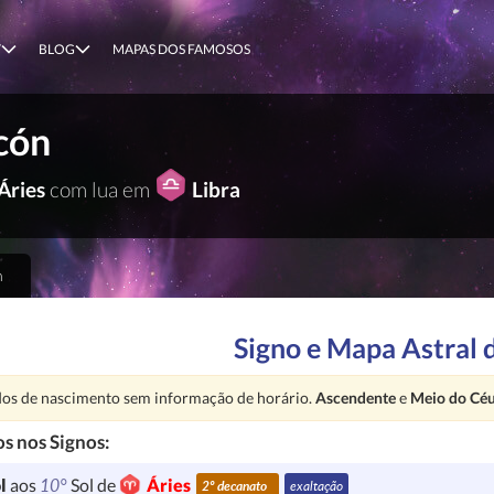
T
BLOG
MAPAS DOS FAMOSOS
cón
Áries
com lua em
Libra
n
Signo e Mapa Astral 
nção:
os de nascimento sem informação de horário.
Ascendente
e
Meio do Cé
s nos Signos:
10°
l
aos
Sol de
Áries
2º decanato
exaltação