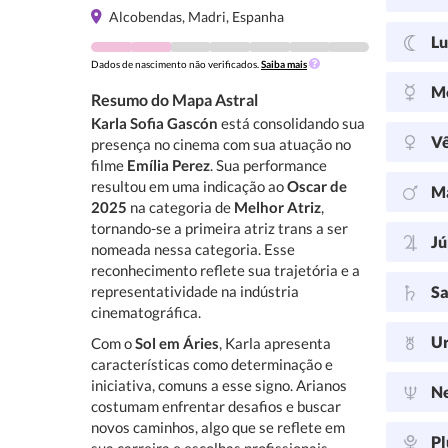
Alcobendas, Madri, Espanha
L
Dados de nascimento não verificados.
Saiba mais
M
Resumo do Mapa Astral
Karla Sofia Gascón
está consolidando sua
V
presença no cinema com sua atuação no
filme
Emília Perez
. Sua performance
resultou em uma indicação ao
Oscar de
M
2025
na categoria de
Melhor Atriz
,
tornando-se a primeira atriz trans a ser
Jú
nomeada nessa categoria. Esse
reconhecimento reflete sua trajetória e a
representatividade na indústria
Sa
cinematográfica.
U
Com o
Sol em Áries
, Karla apresenta
características como determinação e
iniciativa, comuns a esse signo. Arianos
N
costumam enfrentar desafios e buscar
novos caminhos, algo que se reflete em
Pl