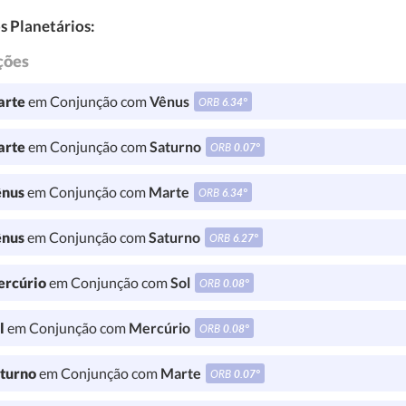
s Planetários:
ções
rte
em Conjunção com
Vênus
ORB
6.34°
rte
em Conjunção com
Saturno
ORB
0.07°
nus
em Conjunção com
Marte
ORB
6.34°
nus
em Conjunção com
Saturno
ORB
6.27°
rcúrio
em Conjunção com
Sol
ORB
0.08°
l
em Conjunção com
Mercúrio
ORB
0.08°
turno
em Conjunção com
Marte
ORB
0.07°