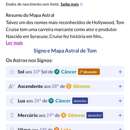
Dados de nascimento sem fonte.
Saiba mais
Resumo do Mapa Astral
Talvez um dos nomes mais reconhecidos de Hollywood, Tom
Cruise tem uma carreira marcante como ator e produtor.
Nascido em Syracuse, Cruise fez história em film...
Ler mais
Signo e Mapa Astral de Tom
Os Astros nos Signos:
10°
Sol
aos
Sol de
Câncer
2º decanato
08°
Ascendente
aos
de
Gêmeos
26°
Lua
aos
de
Câncer
domicílio
19°
Mercúrio
aos
de
Gêmeos
domicílio!
18°
Vênus
aos
de
Leão