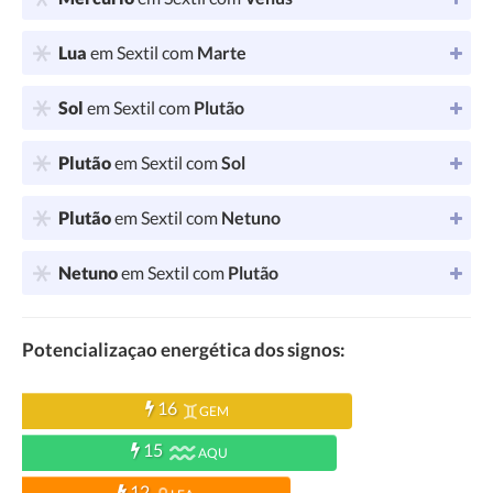
Lua
em Sextil com
Marte
Sol
em Sextil com
Plutão
Plutão
em Sextil com
Sol
Plutão
em Sextil com
Netuno
Netuno
em Sextil com
Plutão
Potencializaçao energética dos signos:
16
GEM
15
AQU
12