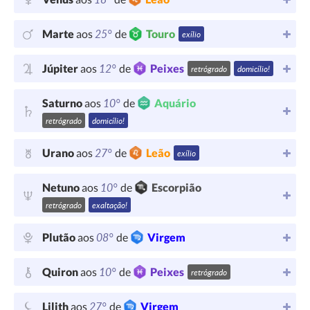
25°
Marte
aos
de
Touro
exílio
12°
Júpiter
aos
de
Peixes
retrógrado
domicílio!
10°
Saturno
aos
de
Aquário
retrógrado
domicílio!
27°
Urano
aos
de
Leão
exílio
10°
Netuno
aos
de
Escorpião
retrógrado
exaltação!
08°
Plutão
aos
de
Virgem
10°
Quiron
aos
de
Peixes
retrógrado
27°
Lilith
aos
de
Virgem