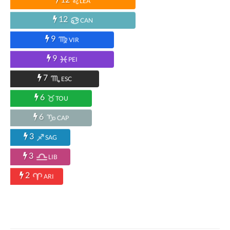
LEA
12
CAN
9
VIR
9
PEI
7
ESC
6
TOU
6
CAP
3
SAG
3
LIB
2
ARI