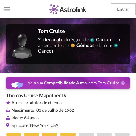
Entrar
Tom Cruise
2º decanato
do Signo de
Câncer
com
ascendente em
Gêmeos
e lua em
Câncer
Veja sua
Compatibilidade Astral
com Tom Cruise!
Thomas Cruise Mapother IV
Ator e produtor de cinema
Nascimento:
03
de
Julho
de
1962
Idade:
64 anos
Syracuse, New York, USA