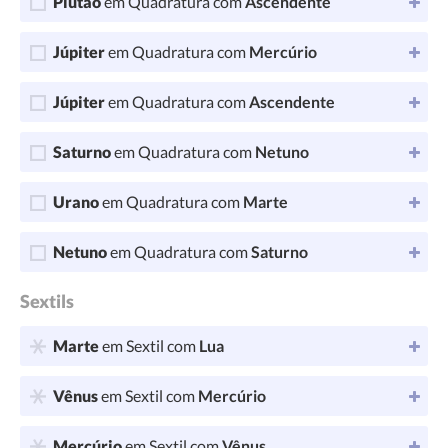
Plutão
em Quadratura com
Ascendente
Júpiter
em Quadratura com
Mercúrio
Júpiter
em Quadratura com
Ascendente
Saturno
em Quadratura com
Netuno
Urano
em Quadratura com
Marte
Netuno
em Quadratura com
Saturno
Sextils
Marte
em Sextil com
Lua
Vênus
em Sextil com
Mercúrio
Mercúrio
em Sextil com
Vênus