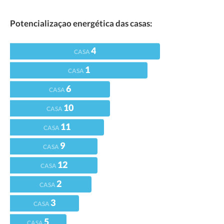
Potencializaçao energética das casas:
4
CASA
1
CASA
6
CASA
10
CASA
11
CASA
9
CASA
12
CASA
2
CASA
3
CASA
5
CASA