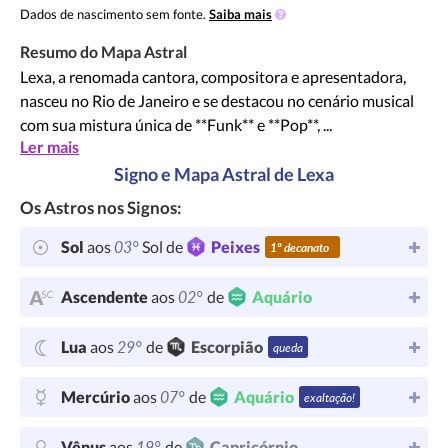
Dados de nascimento sem fonte.
Saiba mais
Resumo do Mapa Astral
Lexa, a renomada cantora, compositora e apresentadora,
nasceu no Rio de Janeiro e se destacou no cenário musical
com sua mistura única de **Funk** e **Pop**, ...
Ler mais
Signo e Mapa Astral de Lexa
Os Astros nos Signos:
03°
Sol
aos
Sol de
Peixes
1º decanato
02°
Ascendente
aos
de
Aquário
29°
Lua
aos
de
Escorpião
queda
07°
Mercúrio
aos
de
Aquário
exaltação!
19°
Vênus
aos
de
Capricórnio