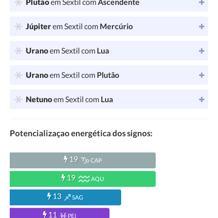
Plutão
em Sextil com
Ascendente
Júpiter
em Sextil com
Mercúrio
Urano
em Sextil com
Lua
Urano
em Sextil com
Plutão
Netuno
em Sextil com
Lua
Potencializaçao energética dos signos:
19
CAP
19
AQU
13
SAG
11
PEI