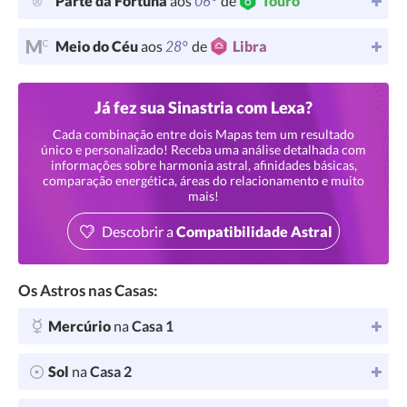
06°
Parte da Fortuna
aos
de
Touro
28°
Meio do Céu
aos
de
Libra
Já fez sua Sinastria com Lexa?
Cada combinação entre dois Mapas tem um resultado
único e personalizado! Receba uma análise detalhada com
informações sobre harmonia astral, afinidades básicas,
comparação energética, áreas do relacionamento e muito
mais!
Descobrir a
Compatibilidade Astral
Os Astros nas Casas:
Mercúrio
na
Casa 1
Sol
na
Casa 2