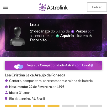
Entrar
Lexa
1º decanato
do Signo de
Peixes
com
ascendente em
Aquário
e lua em
Escorpião
Veja sua
Compatibilidade Astral
com Lexa!
Léa Cristina Lexa Araújo da Fonseca
Cantora, compositora, apresentadora e rainha de bateria
Nascimento:
22
de
Fevereiro
de
1995
Idade:
31 anos
Rio de Janeiro, RJ, Brasil