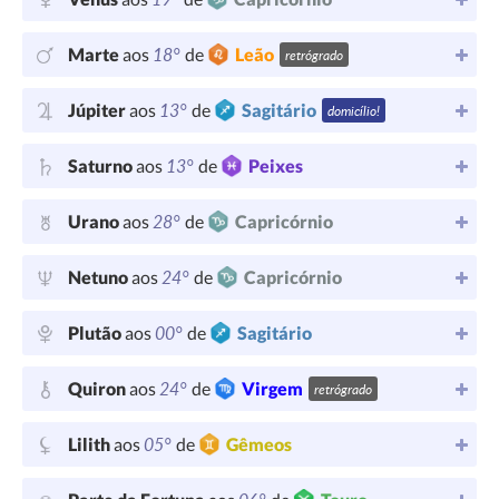
18°
Marte
aos
de
Leão
retrógrado
13°
Júpiter
aos
de
Sagitário
domicílio!
13°
Saturno
aos
de
Peixes
28°
Urano
aos
de
Capricórnio
24°
Netuno
aos
de
Capricórnio
00°
Plutão
aos
de
Sagitário
24°
Quiron
aos
de
Virgem
retrógrado
05°
Lilith
aos
de
Gêmeos