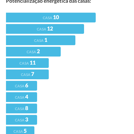
Potencializaçao energética das casas:
10
CASA
12
CASA
1
CASA
2
CASA
11
CASA
7
CASA
6
CASA
4
CASA
8
CASA
3
CASA
5
CASA