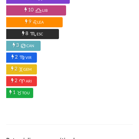
10
LIB
9
LEA
8
ESC
3
CAN
2
VIR
2
GEM
2
ARI
1
TOU