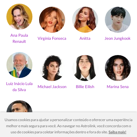
Ana Paula
Virgínia Fonseca
Anitta
Jeon Jungkook
Renault
Luiz Inácio Lula
Michael Jackson
Billie Eilish
Marina Sena
da Silva
Usamos cookies para ajudar a personalizar conteúdo e oferecer uma experiência
melhor e mais segura para você. Ao navegar no Astrolink, você concorda com o
Neymar Jr
uso de cookies para coletar informações dentro e fora do site.
Saiba mais!