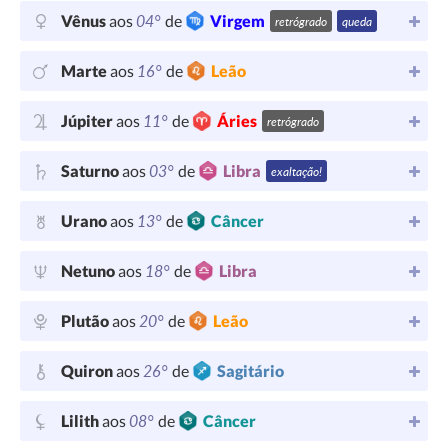
04°
Vênus
aos
de
Virgem
retrógrado
queda
16°
Marte
aos
de
Leão
11°
Júpiter
aos
de
Áries
retrógrado
03°
Saturno
aos
de
Libra
exaltação!
13°
Urano
aos
de
Câncer
18°
Netuno
aos
de
Libra
20°
Plutão
aos
de
Leão
26°
Quiron
aos
de
Sagitário
08°
Lilith
aos
de
Câncer