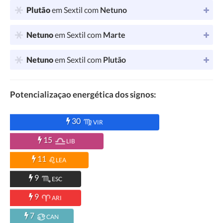
Plutão
em Sextil com
Netuno
Netuno
em Sextil com
Marte
Netuno
em Sextil com
Plutão
Potencializaçao energética dos signos:
30
VIR
15
LIB
11
LEA
9
ESC
9
ARI
7
CAN