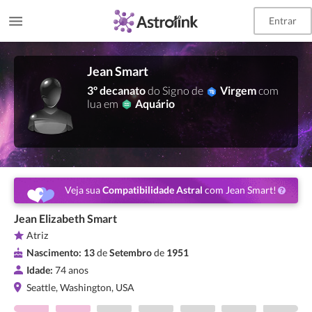
Entrar
Jean Smart
3º decanato
do Signo de
Virgem
com
lua em
Aquário
Veja sua
Compatibilidade Astral
com Jean Smart!
Jean Elizabeth Smart
Atriz
Nascimento:
13
de
Setembro
de
1951
Idade:
74 anos
Seattle, Washington, USA