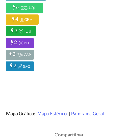
6
AQU
4
GEM
3
TOU
2
PEI
2
CAP
2
SAG
Mapa Gráfico:
Mapa Esférico:
|
Panorama Geral
Compartilhar