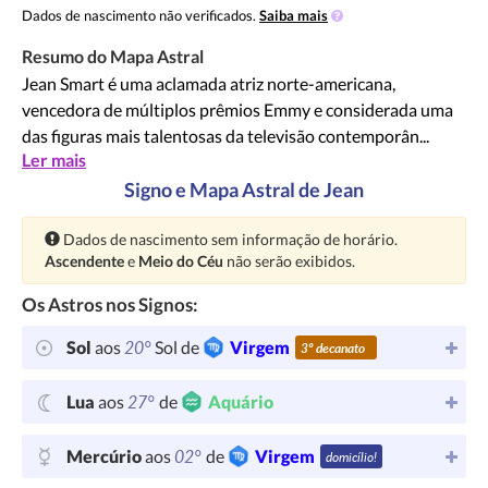
Dados de nascimento não verificados.
Saiba mais
Resumo do Mapa Astral
Jean Smart é uma aclamada atriz norte-americana,
vencedora de múltiplos prêmios Emmy e considerada uma
das figuras mais talentosas da televisão contemporân...
Ler mais
Signo e Mapa Astral de Jean
Atenção:
Dados de nascimento sem informação de horário.
Ascendente
e
Meio do Céu
não serão exibidos.
Os Astros nos Signos:
20°
Sol
aos
Sol de
Virgem
3º decanato
27°
Lua
aos
de
Aquário
02°
Mercúrio
aos
de
Virgem
domicílio!