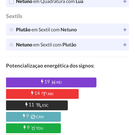
Netuno
em Quadratura com
Lua
Sextils
Plutão
em Sextil com
Netuno
Netuno
em Sextil com
Plutão
Potencializaçao energética dos signos:
19
PEI
14
ARI
11
ESC
9
CAN
9
TOU