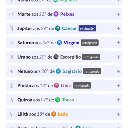
21°
Marte
aos
de
Peixes
29°
Júpiter
aos
de
Câncer
exaltação!
08°
Saturno
aos
de
Virgem
retrógrado
20°
Urano
aos
de
Escorpião
retrógrado
20°
Netuno
aos
de
Sagitário
retrógrado
18°
Plutão
aos
de
Libra
retrógrado
07°
Quiron
aos
de
Touro
18°
Lilith
aos
de
Leão