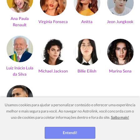
Ana Paula
Virgínia Fonseca
Anitta
Jeon Jungkook
Renault
Luiz Inácio Lula
Michael Jackson
Billie Eilish
Marina Sena
da Silva
Usamos cookies para ajudar a personalizar conteúdo e oferecer uma experiência
melhor e mais segura para você. Ao navegar no Astrolink, você concorda com o
Neymar Jr
uso de cookies para coletar informações dentro e fora do site.
Saiba mais!
Ver mais
Entendi!