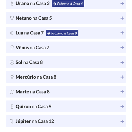
Urano
na
Casa 3
Próximo à Casa 4
Netuno
na
Casa 5
Lua
na
Casa 7
Próximo à Casa 8
Vênus
na
Casa 7
Sol
na
Casa 8
Mercúrio
na
Casa 8
Marte
na
Casa 8
Quiron
na
Casa 9
Júpiter
na
Casa 12