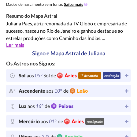
Dados de nascimento sem fonte.
Saiba mais
Resumo do Mapa Astral
Juliana Paes, atriz renomada da TV Globo e empresária de
sucesso, nasceu no Rio de Janeiro e ganhou destaque ao
estrelar produções como Caminho das Índias. ...
Ler mais
Signo e Mapa Astral de Juliana
Os Astros nos Signos:
05°
Sol
aos
Sol de
Áries
1º decanato
exaltação
10°
Ascendente
aos
de
Leão
16°
Lua
aos
de
Peixes
01°
Mercúrio
aos
de
Áries
retrógrado
27°
Vênus
aos
de
Aquário