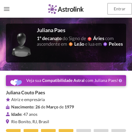
Entrar
Juliana Paes
1º decanato
do Signo de
Áries
com
ascendente em
Leão
e lua em
Peixes
Veja sua
Compatibilidade Astral
com Juliana Paes!
Juliana Couto Paes
Atriz e empresária
Nascimento:
26
de
Março
de
1979
Idade:
47 anos
Rio Bonito, RJ, Brasil