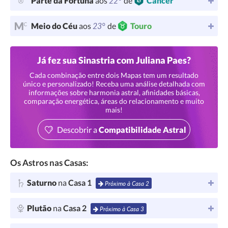
22°
Parte da Fortuna
aos
de
Câncer
23°
Meio do Céu
aos
de
Touro
Já fez sua Sinastria com Juliana Paes?
Cada combinação entre dois Mapas tem um resultado
único e personalizado! Receba uma análise detalhada com
informações sobre harmonia astral, afinidades básicas,
comparação energética, áreas do relacionamento e muito
mais!
Descobrir a
Compatibilidade Astral
Os Astros nas Casas:
Saturno
na
Casa 1
Próximo à Casa 2
Plutão
na
Casa 2
Próximo à Casa 3