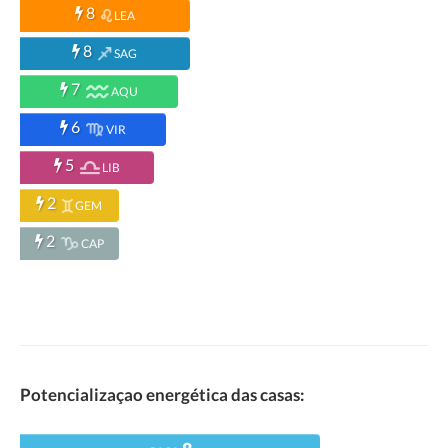
8
LEA
8
SAG
7
AQU
6
VIR
5
LIB
2
GEM
2
CAP
Potencializaçao energética das casas: