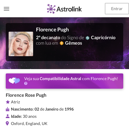
Entrar
Florence Pugh
2º decanato
do Signo de
Capricórnio
com lua em
Gêmeos
Veja sua
Compatibilidade Astral
com Florence Pugh!
Florence Rose Pugh
Atriz
Nascimento:
02
de
Janeiro
de
1996
Idade:
30 anos
Oxford, England, UK