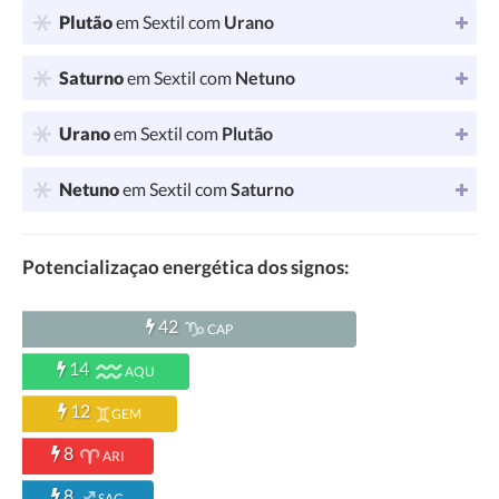
Plutão
em Sextil com
Urano
Saturno
em Sextil com
Netuno
Urano
em Sextil com
Plutão
Netuno
em Sextil com
Saturno
Potencializaçao energética dos signos:
42
CAP
14
AQU
12
GEM
8
ARI
8
SAG