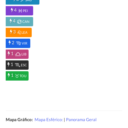
4
PEI
4
CAN
3
LEA
2
VIR
1
LIB
1
ESC
1
TOU
Mapa Gráfico:
Mapa Esférico:
|
Panorama Geral