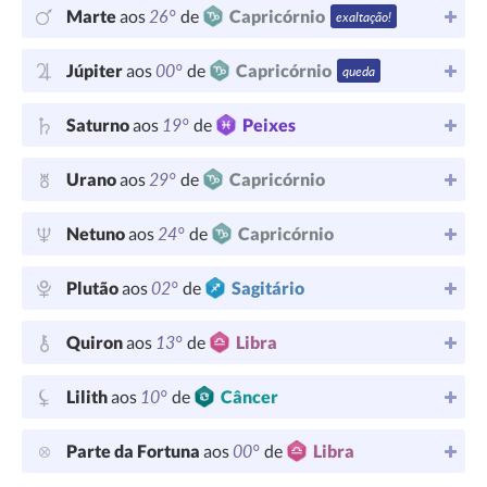
26°
Marte
aos
de
Capricórnio
exaltação!
00°
Júpiter
aos
de
Capricórnio
queda
19°
Saturno
aos
de
Peixes
29°
Urano
aos
de
Capricórnio
24°
Netuno
aos
de
Capricórnio
02°
Plutão
aos
de
Sagitário
13°
Quiron
aos
de
Libra
10°
Lilith
aos
de
Câncer
00°
Parte da Fortuna
aos
de
Libra