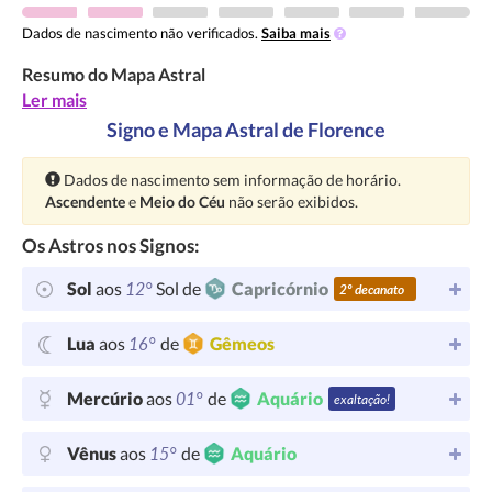
Dados de nascimento não verificados.
Saiba mais
Resumo do Mapa Astral
Ler mais
Signo e Mapa Astral de Florence
Atenção:
Dados de nascimento sem informação de horário.
Ascendente
e
Meio do Céu
não serão exibidos.
Os Astros nos Signos:
12°
Sol
aos
Sol de
Capricórnio
2º decanato
16°
Lua
aos
de
Gêmeos
01°
Mercúrio
aos
de
Aquário
exaltação!
15°
Vênus
aos
de
Aquário