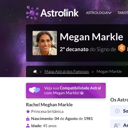
ASTROLOGIA
TARO
Megan Markle
2º decanato
do Signo de
Mapa Astral dos Famosos
Megan Markle
Veja sua
Compatibilidade Astral
com Megan Markle!
Os Astro
Rachel Meghan Markle
So
Princesa britânica
Nascimento:
04
de
Agosto
de
1981
As
Idade:
45 anos