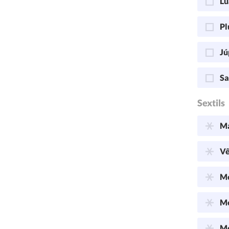
Lu
Pl
Jú
Sa
Sextils
Ma
Vê
Me
Me
Me