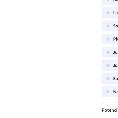
Lu
So
Pl
Jú
Jú
Sa
Ne
Potencia