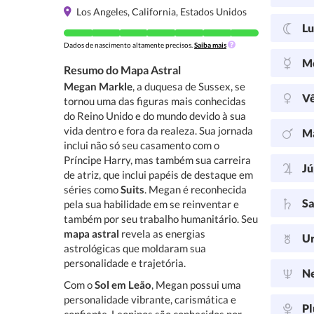
Los Angeles, California, Estados Unidos
L
Dados de nascimento altamente precisos.
Saiba mais
M
Resumo do Mapa Astral
Megan Markle
, a duquesa de Sussex, se
V
tornou uma das figuras mais conhecidas
do Reino Unido e do mundo devido à sua
vida dentro e fora da realeza. Sua jornada
M
inclui não só seu casamento com o
Príncipe Harry, mas também sua carreira
Jú
de atriz, que inclui papéis de destaque em
séries como
Suits
. Megan é reconhecida
Sa
pela sua habilidade em se reinventar e
também por seu trabalho humanitário. Seu
mapa astral
revela as energias
U
astrológicas que moldaram sua
personalidade e trajetória.
N
Com o
Sol em Leão
, Megan possui uma
personalidade vibrante, carismática e
Pl