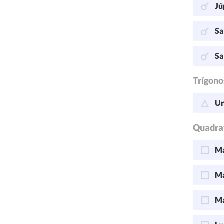
Jú
Sa
Sa
Trígono
Ur
Quadra
Ma
Ma
Ma