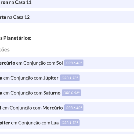
iron
na
Casa 11
rte
na
Casa 12
s Planetários:
ções
rcúrio
em Conjunção com
Sol
ORB
6.40°
a
em Conjunção com
Júpiter
ORB
1.78°
a
em Conjunção com
Saturno
ORB
0.96°
l
em Conjunção com
Mercúrio
ORB
6.40°
piter
em Conjunção com
Lua
ORB
1.78°