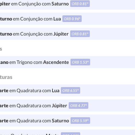
piter
em Conjunção com
Saturno
ORB
0.81°
turno
em Conjunção com
Lua
ORB
0.96°
turno
em Conjunção com
Júpiter
ORB
0.81°
s
ano
em Trígono com
Ascendente
ORB
1.53°
turas
rte
em Quadratura com
Lua
ORB
6.55°
rte
em Quadratura com
Júpiter
ORB
4.77°
rte
em Quadratura com
Saturno
ORB
5.59°