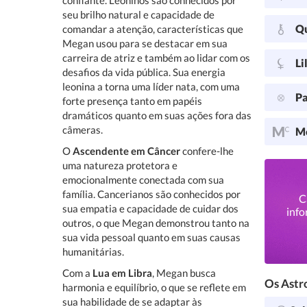
confiante. Leoninos são conhecidos por
seu brilho natural e capacidade de
Q
comandar a atenção, características que
Megan usou para se destacar em sua
carreira de atriz e também ao lidar com os
Li
desafios da vida pública. Sua energia
leonina a torna uma líder nata, com uma
Pa
forte presença tanto em papéis
dramáticos quanto em suas ações fora das
câmeras.
Me
O
Ascendente em Câncer
confere-lhe
uma natureza protetora e
emocionalmente conectada com sua
família. Cancerianos são conhecidos por
C
sua empatia e capacidade de cuidar dos
info
outros, o que Megan demonstrou tanto na
sua vida pessoal quanto em suas causas
humanitárias.
Com a
Lua em Libra
, Megan busca
Os Astro
harmonia e equilíbrio, o que se reflete em
sua habilidade de se adaptar às