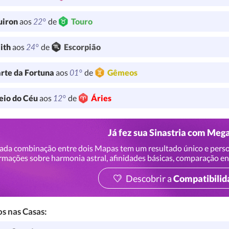
22°
uiron
aos
de
Touro
24°
lith
aos
de
Escorpião
01°
rte da Fortuna
aos
de
Gêmeos
12°
io do Céu
aos
de
Áries
Já fez sua Sinastria com Meg
ada combinação entre dois Mapas tem um resultado único e perso
rmações sobre harmonia astral, afinidades básicas, comparação en
Descobrir a
Compatibilid
s nas Casas: