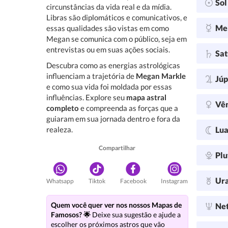
So
circunstâncias da vida real e da mídia.
Libras são diplomáticos e comunicativos, e
Me
essas qualidades são vistas em como
Megan se comunica com o público, seja em
entrevistas ou em suas ações sociais.
Sa
Descubra como as energias astrológicas
influenciam a trajetória de
Megan Markle
Júp
e como sua vida foi moldada por essas
influências. Explore seu
mapa astral
Vê
completo
e compreenda as forças que a
guiaram em sua jornada dentro e fora da
realeza.
Lu
Compartilhar
Plu
Ur
Whatsapp
Tiktok
Facebook
Instagram
Quem você quer ver nos nossos Mapas de
Ne
Famosos? 🌟
Deixe sua sugestão e ajude a
escolher os próximos astros que vão