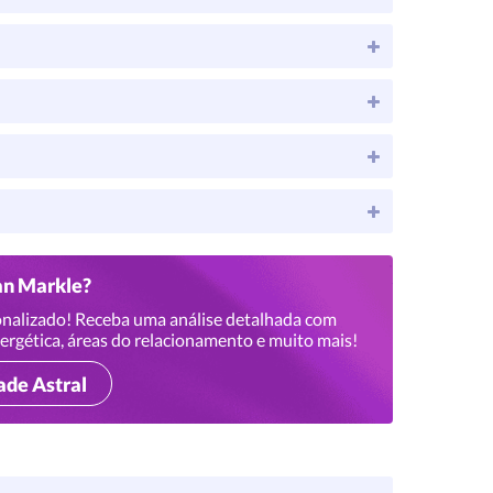
an Markle?
nalizado! Receba uma análise detalhada com
ergética, áreas do relacionamento e muito mais!
ade Astral