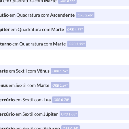
a
em Quadratura com
Marte
ORB
6.55°
utão
em Quadratura com
Ascendente
ORB
2.66°
piter
em Quadratura com
Marte
ORB
4.77°
turno
em Quadratura com
Marte
ORB
5.59°
rte
em Sextil com
Vênus
ORB
1.69°
nus
em Sextil com
Marte
ORB
1.69°
rcúrio
em Sextil com
Lua
ORB
0.70°
rcúrio
em Sextil com
Júpiter
ORB
1.08°
rcúrio
em Sextil com
Saturno
ORB
0.26°