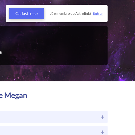
Cadastre-se
Já é membro do Astrolink?
Entrar
a
de Megan