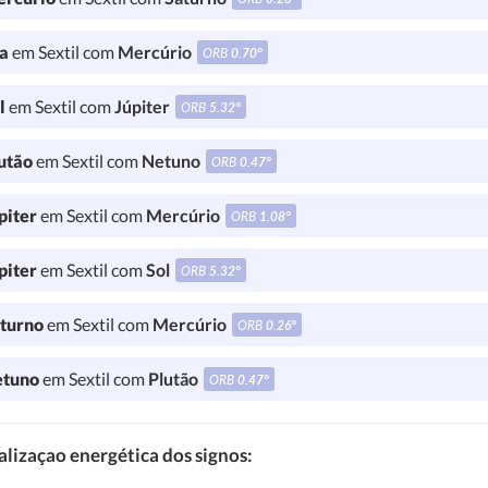
a
em Sextil com
Mercúrio
ORB
0.70°
l
em Sextil com
Júpiter
ORB
5.32°
utão
em Sextil com
Netuno
ORB
0.47°
piter
em Sextil com
Mercúrio
ORB
1.08°
piter
em Sextil com
Sol
ORB
5.32°
turno
em Sextil com
Mercúrio
ORB
0.26°
tuno
em Sextil com
Plutão
ORB
0.47°
lizaçao energética dos signos: