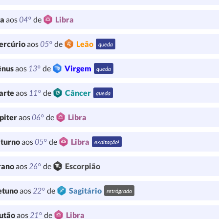
04°
ua
aos
de
Libra
05°
ercúrio
aos
de
Leão
queda
13°
ênus
aos
de
Virgem
queda
11°
arte
aos
de
Câncer
queda
06°
piter
aos
de
Libra
05°
turno
aos
de
Libra
exaltação!
26°
rano
aos
de
Escorpião
22°
etuno
aos
de
Sagitário
retrógrado
21°
utão
aos
de
Libra