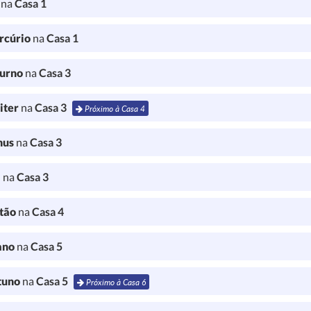
l
na
Casa 1
rcúrio
na
Casa 1
turno
na
Casa 3
iter
na
Casa 3
Próximo à Casa 4
nus
na
Casa 3
a
na
Casa 3
tão
na
Casa 4
ano
na
Casa 5
tuno
na
Casa 5
Próximo à Casa 6