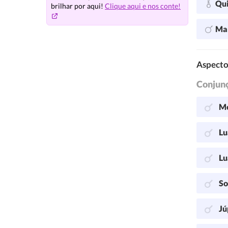
Qu
brilhar por aqui!
Clique aqui e nos conte!
Ma
Aspecto
Conjun
Me
Lu
Lu
So
Jú