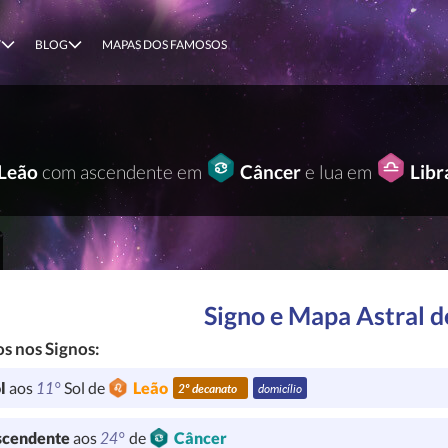
T
BLOG
MAPAS DOS FAMOSOS
Leão
com ascendente em
Câncer
e lua em
Libr
Signo e Mapa Astral 
s nos Signos:
11°
l
aos
Sol de
Leão
2º decanato
domicílio
24°
cendente
aos
de
Câncer