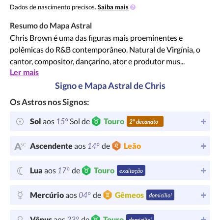
Dados de nascimento precisos.
Saiba mais
Resumo do Mapa Astral
Chris Brown é uma das figuras mais proeminentes e
polêmicas do R&B contemporâneo. Natural de Virgínia, o
cantor, compositor, dançarino, ator e produtor mus...
Ler mais
Signo e Mapa Astral de Chris
Os Astros nos Signos:
15°
Sol
aos
Sol de
Touro
2º decanato
14°
Ascendente
aos
de
Leão
17°
Lua
aos
de
Touro
exaltação
04°
Mercúrio
aos
de
Gêmeos
domicílio!
23°
Vênus
aos
de
Touro
domicílio!