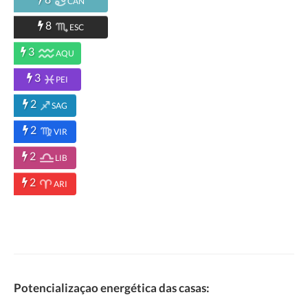
CAN
8
ESC
3
AQU
3
PEI
2
SAG
2
VIR
2
LIB
2
ARI
Potencializaçao energética das casas: