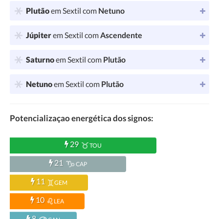
Plutão
em Sextil com
Netuno
Júpiter
em Sextil com
Ascendente
Saturno
em Sextil com
Plutão
Netuno
em Sextil com
Plutão
Potencializaçao energética dos signos:
29
TOU
21
CAP
11
GEM
10
LEA
8