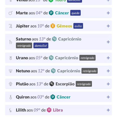
04°
Marte
aos
de
Câncer
queda
10°
Júpiter
aos
de
Gêmeos
exílio
13°
Saturno
aos
de
Capricórnio
retrógrado
domicílio!
05°
Urano
aos
de
Capricórnio
retrógrado
12°
Netuno
aos
de
Capricórnio
retrógrado
13°
Plutão
aos
de
Escorpião
retrógrado
03°
Quiron
aos
de
Câncer
09°
Lilith
aos
de
Libra