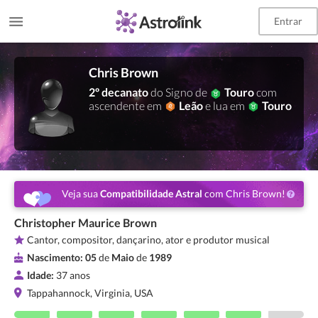
Entrar
Chris Brown
2º decanato
do Signo de
Touro
com
ascendente em
Leão
e lua em
Touro
Veja sua
Compatibilidade Astral
com Chris Brown!
Christopher Maurice Brown
Cantor, compositor, dançarino, ator e produtor musical
Nascimento:
05
de
Maio
de
1989
Idade:
37 anos
Tappahannock, Virginia, USA