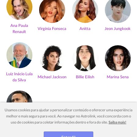
Ana Paula
Virgínia Fonseca
Anitta
Jeon Jungkook
Renault
Luiz Inácio Lula
Michael Jackson
Billie Eilish
Marina Sena
da Silva
Usamos cookies para ajudar a personalizar conteúdo e oferecer uma experiência
melhor e mais segura para você. Ao navegar no Astrolink, você concorda com o
Neymar Jr
uso de cookies para coletar informações dentro e fora do site.
Saiba mais!