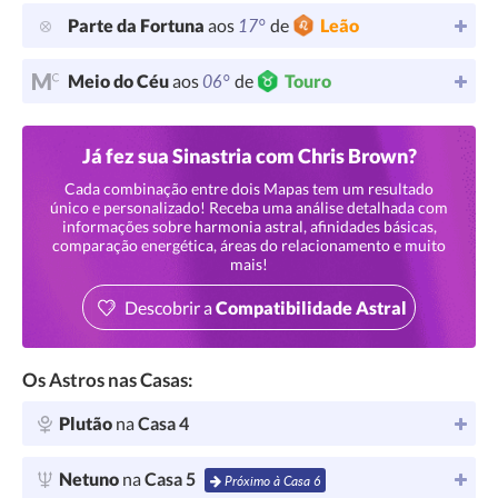
17°
Parte da Fortuna
aos
de
Leão
06°
Meio do Céu
aos
de
Touro
Já fez sua Sinastria com Chris Brown?
Cada combinação entre dois Mapas tem um resultado
único e personalizado! Receba uma análise detalhada com
informações sobre harmonia astral, afinidades básicas,
comparação energética, áreas do relacionamento e muito
mais!
Descobrir a
Compatibilidade Astral
Os Astros nas Casas:
Plutão
na
Casa 4
Netuno
na
Casa 5
Próximo à Casa 6