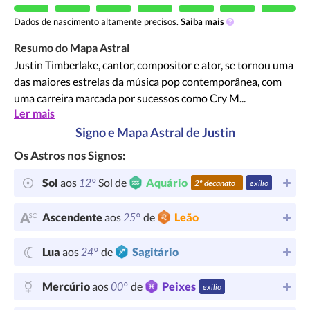
Dados de nascimento altamente precisos.
Saiba mais
Resumo do Mapa Astral
Justin Timberlake, cantor, compositor e ator, se tornou uma
das maiores estrelas da música pop contemporânea, com
uma carreira marcada por sucessos como Cry M...
Ler mais
Signo e Mapa Astral de Justin
Os Astros nos Signos:
12°
Sol
aos
Sol de
Aquário
2º decanato
exílio
25°
Ascendente
aos
de
Leão
24°
Lua
aos
de
Sagitário
00°
Mercúrio
aos
de
Peixes
exílio