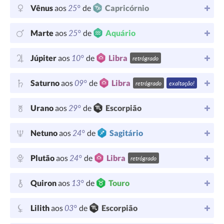
25°
Vênus
aos
de
Capricórnio
25°
Marte
aos
de
Aquário
10°
Júpiter
aos
de
Libra
retrógrado
09°
Saturno
aos
de
Libra
retrógrado
exaltação!
29°
Urano
aos
de
Escorpião
24°
Netuno
aos
de
Sagitário
24°
Plutão
aos
de
Libra
retrógrado
13°
Quiron
aos
de
Touro
03°
Lilith
aos
de
Escorpião