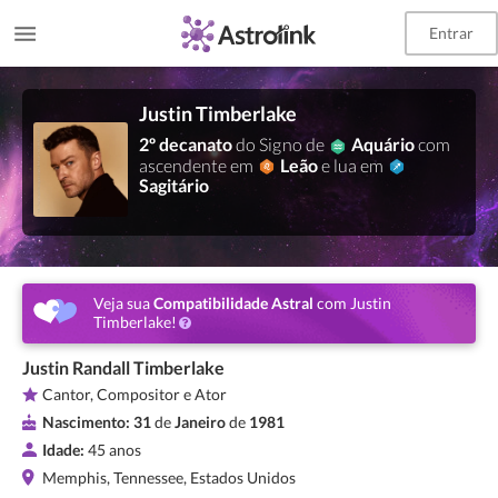
Entrar
Justin Timberlake
2º decanato
do Signo de
Aquário
com
ascendente em
Leão
e lua em
Sagitário
Veja sua
Compatibilidade Astral
com Justin
Timberlake!
Justin Randall Timberlake
Cantor, Compositor e Ator
Nascimento:
31
de
Janeiro
de
1981
Idade:
45 anos
Memphis, Tennessee, Estados Unidos