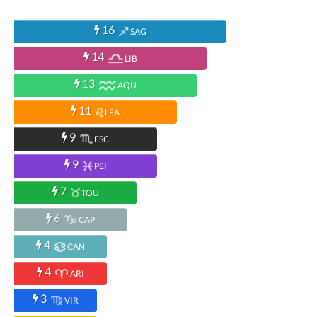
16
SAG
14
LIB
13
AQU
11
LEA
9
ESC
9
PEI
7
TOU
6
CAP
4
CAN
4
ARI
3
VIR