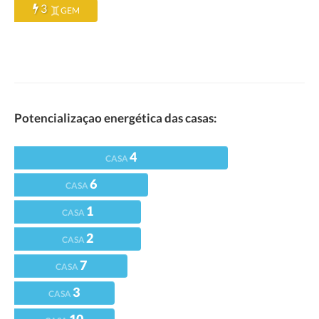
3
GEM
Potencializaçao energética das casas:
4
CASA
6
CASA
1
CASA
2
CASA
7
CASA
3
CASA