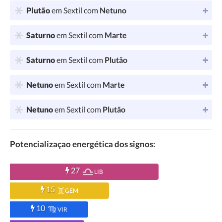
Plutão
em Sextil com
Netuno
Saturno
em Sextil com
Marte
Saturno
em Sextil com
Plutão
Netuno
em Sextil com
Marte
Netuno
em Sextil com
Plutão
Potencializaçao energética dos signos:
27
LIB
15
GEM
10
VIR