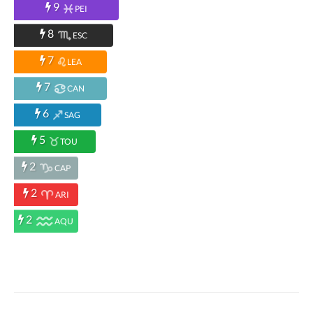
9
PEI
8
ESC
7
LEA
7
CAN
6
SAG
5
TOU
2
CAP
2
ARI
2
AQU