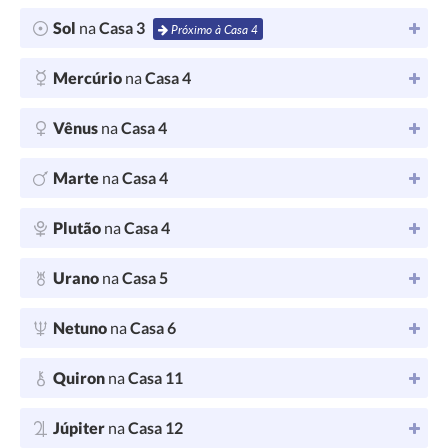
Sol
na
Casa 3
Próximo à Casa 4
Mercúrio
na
Casa 4
Vênus
na
Casa 4
Marte
na
Casa 4
Plutão
na
Casa 4
Urano
na
Casa 5
Netuno
na
Casa 6
Quiron
na
Casa 11
Júpiter
na
Casa 12