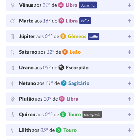
21°
Vênus
aos
de
Libra
domicílio!
16°
Marte
aos
de
Libra
exílio
01°
Júpiter
aos
de
Gêmeos
exílio
12°
Saturno
aos
de
Leão
05°
Urano
aos
de
Escorpião
11°
Netuno
aos
de
Sagitário
10°
Plutão
aos
de
Libra
01°
Quiron
aos
de
Touro
retrógrado
05°
Lilith
aos
de
Touro