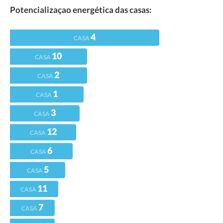
Potencializaçao energética das casas:
4
CASA
10
CASA
2
CASA
1
CASA
3
CASA
12
CASA
6
CASA
5
CASA
11
CASA
7
CASA