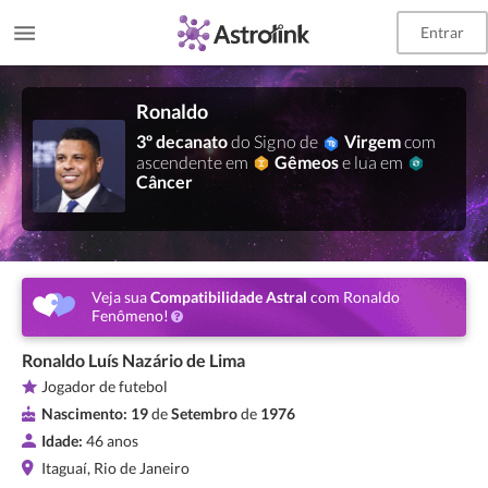
Entrar
Ronaldo
3º decanato
do Signo de
Virgem
com
ascendente em
Gêmeos
e lua em
Câncer
Veja sua
Compatibilidade Astral
com Ronaldo
Fenômeno!
Ronaldo Luís Nazário de Lima
Jogador de futebol
Nascimento:
19
de
Setembro
de
1976
Idade:
46 anos
Itaguaí, Rio de Janeiro