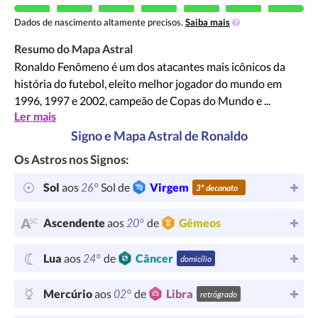
Dados de nascimento altamente precisos.
Saiba mais
Resumo do Mapa Astral
Ronaldo Fenômeno é um dos atacantes mais icônicos da
história do futebol, eleito melhor jogador do mundo em
1996, 1997 e 2002, campeão de Copas do Mundo e ...
Ler mais
Signo e Mapa Astral de Ronaldo
Os Astros nos Signos:
26°
Sol
aos
Sol de
Virgem
3º decanato
20°
Ascendente
aos
de
Gêmeos
24°
Lua
aos
de
Câncer
domicílio
02°
Mercúrio
aos
de
Libra
retrógrado