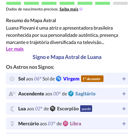
Dados de nascimento precisos.
Saiba mais
Resumo do Mapa Astral
Luana Piovani é uma atriz e apresentadora brasileira
reconhecida por sua personalidade autêntica, presença
marcante e trajetória diversificada na televisão...
Ler mais
Signo e Mapa Astral de Luana
Os Astros nos Signos:
06°
Sol
aos
Sol de
Virgem
1º decanato
00°
Ascendente
aos
de
Sagitário
02°
Lua
aos
de
Escorpião
queda
03°
Mercúrio
aos
de
Libra