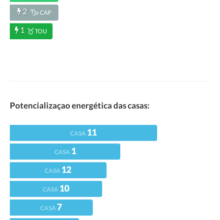
2
CAP
1
TOU
Potencializaçao energética das casas:
11
CASA
1
CASA
12
CASA
10
CASA
7
CASA