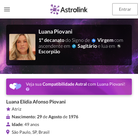
Entrar
Luana Piovani
1º decanato
do Signo de
Virgem
com
ascendente em
Sagitário
e lua em
Escorpião
Veja sua
Compatibilidade Astral
com Luana Piovani!
Luana Elídia Afonso Piovani
Atriz
Nascimento:
29
de
Agosto
de
1976
Idade:
49 anos
São Paulo, SP, Brasil