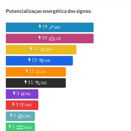
Potencializaçao energética dos signos:
19
SAG
19
LIB
14
GEM
13
VIR
11
LEA
11
ESC
3
PEI
3
ARI
2
CAN
2
AQU