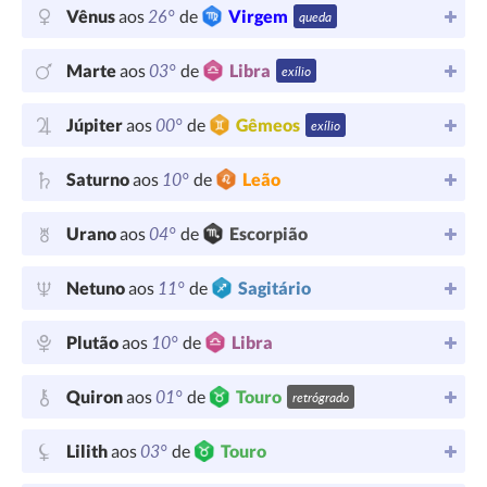
26°
Vênus
aos
de
Virgem
queda
03°
Marte
aos
de
Libra
exílio
00°
Júpiter
aos
de
Gêmeos
exílio
10°
Saturno
aos
de
Leão
04°
Urano
aos
de
Escorpião
11°
Netuno
aos
de
Sagitário
10°
Plutão
aos
de
Libra
01°
Quiron
aos
de
Touro
retrógrado
03°
Lilith
aos
de
Touro