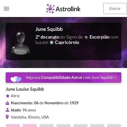
Entrar
June Squibb
2º decanato
do Signo de
Escorpião
com
lua em
Capricórnio
Veja sua
Compatibilidade Astral
com June Squibb!
June Louise Squibb
Atriz
Nascimento:
06
de
Novembro
de
1929
Idade:
96 anos
Vandalia, Illinois, USA