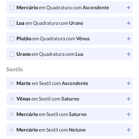
Mercúrio
em Quadratura com
Ascendente
Lua
em Quadratura com
Urano
Plutão
em Quadratura com
Vênus
Urano
em Quadratura com
Lua
Sextils
Marte
em Sextil com
Ascendente
Vênus
em Sextil com
Saturno
Mercúrio
em Sextil com
Saturno
Mercúrio
em Sextil com
Netuno