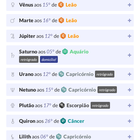
15°
Vênus
aos
de
Leão
16°
Marte
aos
de
Leão
12°
Júpiter
aos
de
Leão
05°
Saturno
aos
de
Aquário
retrógrado
domicílio!
12°
Urano
aos
de
Capricórnio
retrógrado
15°
Netuno
aos
de
Capricórnio
retrógrado
17°
Plutão
aos
de
Escorpião
retrógrado
26°
Quiron
aos
de
Câncer
06°
Lilith
aos
de
Capricórnio