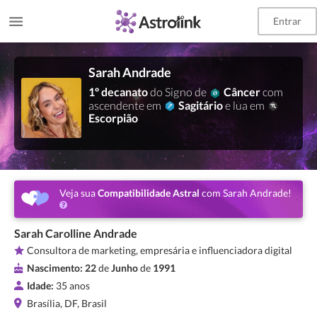
Entrar
Sarah Andrade
1º decanato
do Signo de
Câncer
com
ascendente em
Sagitário
e lua em
Escorpião
Veja sua
Compatibilidade Astral
com Sarah Andrade!
Sarah Carolline Andrade
Consultora de marketing, empresária e influenciadora digital
Nascimento:
22
de
Junho
de
1991
Idade:
35 anos
Brasília, DF, Brasil