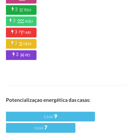
3
TOU
3
AQU
3
ARI
3
GEM
3
PEI
Potencializaçao energética das casas:
9
CASA
7
CASA