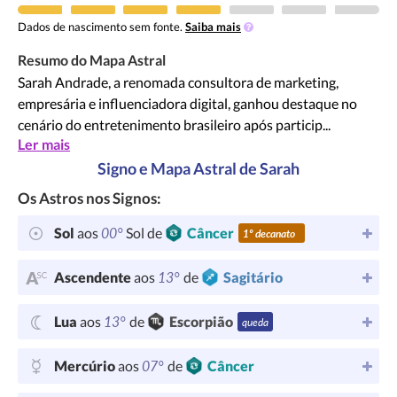
Dados de nascimento sem fonte.
Saiba mais
Resumo do Mapa Astral
Sarah Andrade, a renomada consultora de marketing,
empresária e influenciadora digital, ganhou destaque no
cenário do entretenimento brasileiro após particip...
Ler mais
Signo e Mapa Astral de Sarah
Os Astros nos Signos:
00°
Sol
aos
Sol de
Câncer
1º decanato
13°
Ascendente
aos
de
Sagitário
13°
Lua
aos
de
Escorpião
queda
07°
Mercúrio
aos
de
Câncer