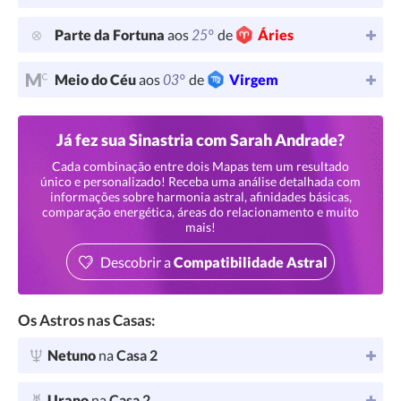
25°
Parte da Fortuna
aos
de
Áries
03°
Meio do Céu
aos
de
Virgem
Já fez sua Sinastria com Sarah Andrade?
Cada combinação entre dois Mapas tem um resultado
único e personalizado! Receba uma análise detalhada com
informações sobre harmonia astral, afinidades básicas,
comparação energética, áreas do relacionamento e muito
mais!
Descobrir a
Compatibilidade Astral
Os Astros nas Casas:
Netuno
na
Casa 2
Urano
na
Casa 2