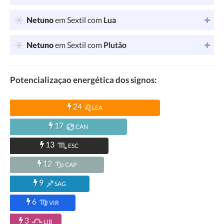
Netuno
em Sextil com
Lua
Netuno
em Sextil com
Plutão
Potencializaçao energética dos signos:
24
LEA
17
CAN
13
ESC
12
CAP
9
SAG
6
VIR
3
LIB