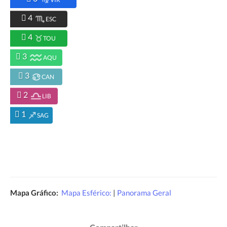
4
ESC
4
TOU
3
AQU
3
CAN
2
LIB
1
SAG
Mapa Gráfico:
Mapa Esférico:
|
Panorama Geral