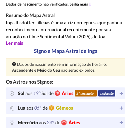
Dados de nascimento não verificados.
Saiba mais
Resumo do Mapa Astral
Inga Ibsdotter Lilleaas é uma atriz norueguesa que ganhou
reconhecimento internacional recentemente por sua
atuação no filme Sentimental Value (2025), de Joa...
Ler mais
Signo e Mapa Astral de Inga
Atenção:
Dados de nascimento sem informação de horário.
Ascendente
e
Meio do Céu
não serão exibidos.
Os Astros nos Signos:
19°
Sol
aos
Sol de
Áries
2º decanato
exaltação
05°
Lua
aos
de
Gêmeos
24°
Mercúrio
aos
de
Áries