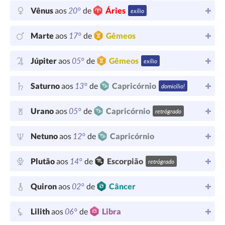
20°
Vênus
aos
de
Áries
exílio
17°
Marte
aos
de
Gêmeos
05°
Júpiter
aos
de
Gêmeos
exílio
13°
Saturno
aos
de
Capricórnio
domicílio!
05°
Urano
aos
de
Capricórnio
retrógrado
12°
Netuno
aos
de
Capricórnio
14°
Plutão
aos
de
Escorpião
retrógrado
02°
Quiron
aos
de
Câncer
06°
Lilith
aos
de
Libra