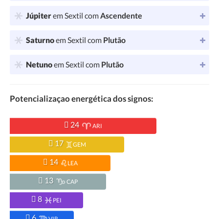
Júpiter
em Sextil com
Ascendente
Saturno
em Sextil com
Plutão
Netuno
em Sextil com
Plutão
Potencializaçao energética dos signos:
24
ARI
17
GEM
14
LEA
13
CAP
8
PEI
6
VIR