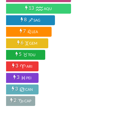
13
AQU
8
SAG
7
LEA
6
GEM
5
TOU
3
ARI
3
PEI
3
CAN
2
CAP