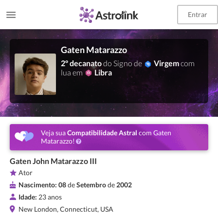
Entrar
Gaten Matarazzo
2º decanato
do Signo de
Virgem
com
lua em
Libra
Veja sua
Compatibilidade Astral
com Gaten
Matarazzo!
Gaten John Matarazzo III
Ator
Nascimento:
08
de
Setembro
de
2002
Idade:
23 anos
New London, Connecticut, USA