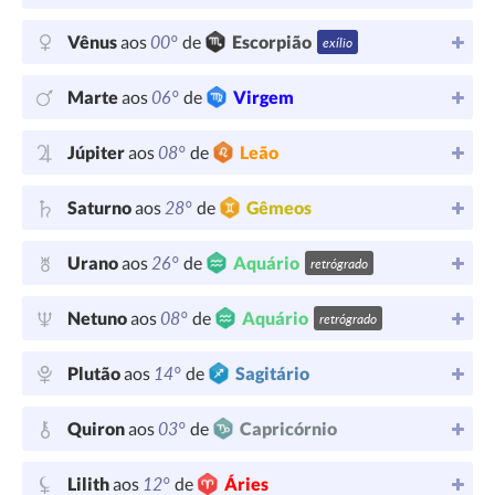
00°
Vênus
aos
de
Escorpião
exílio
06°
Marte
aos
de
Virgem
08°
Júpiter
aos
de
Leão
28°
Saturno
aos
de
Gêmeos
26°
Urano
aos
de
Aquário
retrógrado
08°
Netuno
aos
de
Aquário
retrógrado
14°
Plutão
aos
de
Sagitário
03°
Quiron
aos
de
Capricórnio
12°
Lilith
aos
de
Áries