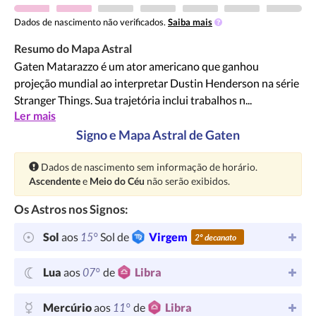
Dados de nascimento não verificados.
Saiba mais
Resumo do Mapa Astral
Gaten Matarazzo é um ator americano que ganhou
projeção mundial ao interpretar Dustin Henderson na série
Stranger Things. Sua trajetória inclui trabalhos n...
Ler mais
Signo e Mapa Astral de Gaten
Atenção:
Dados de nascimento sem informação de horário.
Ascendente
e
Meio do Céu
não serão exibidos.
Os Astros nos Signos:
15°
Sol
aos
Sol de
Virgem
2º decanato
07°
Lua
aos
de
Libra
11°
Mercúrio
aos
de
Libra