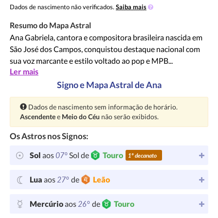
Dados de nascimento não verificados.
Saiba mais
Resumo do Mapa Astral
Ana Gabriela, cantora e compositora brasileira nascida em
São José dos Campos, conquistou destaque nacional com
sua voz marcante e estilo voltado ao pop e MPB...
Ler mais
Signo e Mapa Astral de Ana
Atenção:
Dados de nascimento sem informação de horário.
Ascendente
e
Meio do Céu
não serão exibidos.
Os Astros nos Signos:
07°
Sol
aos
Sol de
Touro
1º decanato
27°
Lua
aos
de
Leão
26°
Mercúrio
aos
de
Touro