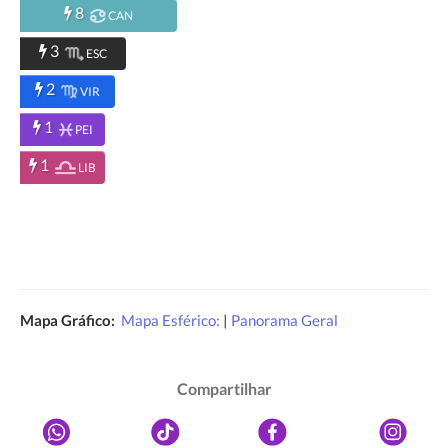
8
CAN
3
ESC
2
VIR
1
PEI
1
LIB
Mapa Gráfico:
Mapa Esférico:
|
Panorama Geral
Compartilhar