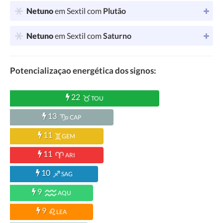
Netuno
em Sextil com
Plutão
Netuno
em Sextil com
Saturno
Potencializaçao energética dos signos:
22
TOU
13
CAP
11
GEM
11
ARI
10
SAG
9
AQU
9
LEA