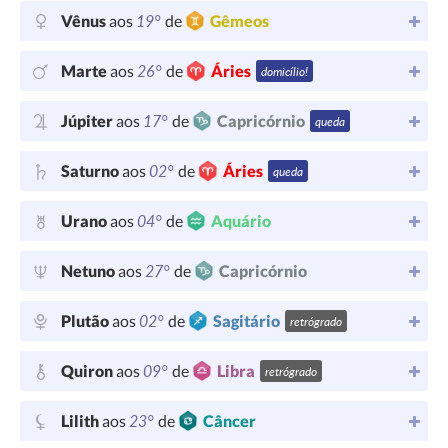
19°
Vênus
aos
de
Gêmeos
26°
Marte
aos
de
Áries
domicílio!
17°
Júpiter
aos
de
Capricórnio
queda
02°
Saturno
aos
de
Áries
queda
04°
Urano
aos
de
Aquário
27°
Netuno
aos
de
Capricórnio
02°
Plutão
aos
de
Sagitário
retrógrado
09°
Quiron
aos
de
Libra
retrógrado
23°
Lilith
aos
de
Câncer