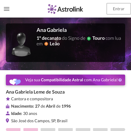
Entrar
Ana Gabriela
1º decanato
do Signo de
Touro
com lua
em
Leão
Veja sua
Compatibilidade Astral
com Ana Gabriela!
Ana Gabriela Leme de Souza
Cantora e compositora
Nascimento:
27
de
Abril
de
1996
Idade:
30 anos
São José dos Campos, SP, Brasil