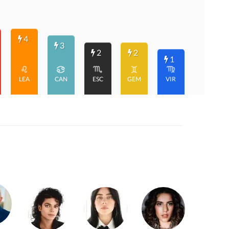
4
3
2
2
1
LEA
CAN
ESC
GEM
VIR