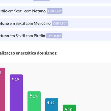
utão
em Sextil com
Netuno
ORB
0.66°
tuno
em Sextil com
Mercúrio
ORB
4.80°
tuno
em Sextil com
Plutão
ORB
0.66°
lizaçao energética dos signos:
1
19
14
12
10