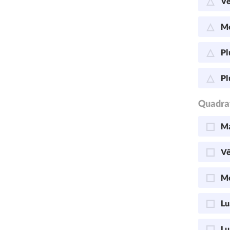
Vê
Me
Pl
Pl
Quadra
Ma
Vê
Me
Lu
Lu