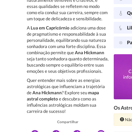
naturalmente sensíveis e criativos, e
essas qualidades se refletem no modo
como ela conduz sua carreira, sempre com
Q
um toque de delicadeza e sensibilidade.
Li
A
Lua em Capricórnio
adiciona uma dose
de pragmatismo e responsabilidade à sua
personalidade, equilibrando sua natureza
Pa
sonhadora com uma forte disciplina. Essa
combinação permite que
Ana Hickmann
seja tanto sonhadora quanto determinada,
buscando sempre o equilíbrio entre suas
emoções e seus objetivos profissionais.
C
info
Quer entender mais sobre as energias
astrológicas que influenciam a trajetória
de
Ana Hickmann
? Explore seu
mapa
astral completo
e descubra como as
influências astrológicas moldam sua
Os Astro
carreira de sucesso!
Ate
Não
Compartilhar