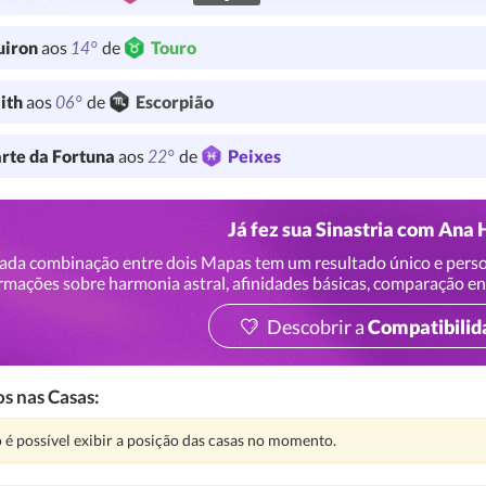
14°
uiron
aos
de
Touro
06°
lith
aos
de
Escorpião
22°
rte da Fortuna
aos
de
Peixes
Já fez sua Sinastria com Ana
ada combinação entre dois Mapas tem um resultado único e perso
rmações sobre harmonia astral, afinidades básicas, comparação en
Descobrir a
Compatibilid
s nas Casas:
nção:
 é possível exibir a posição das casas no momento.