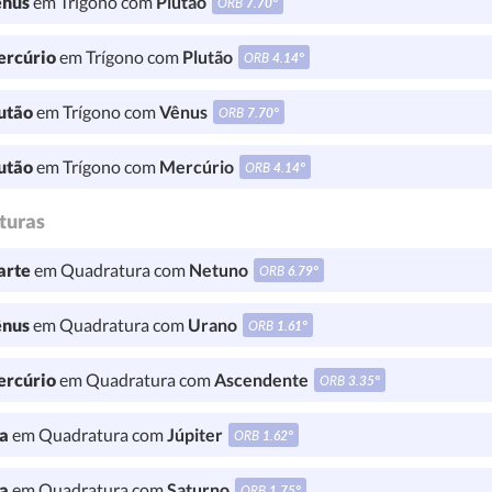
nus
em Trígono com
Plutão
ORB
7.70°
rcúrio
em Trígono com
Plutão
ORB
4.14°
utão
em Trígono com
Vênus
ORB
7.70°
utão
em Trígono com
Mercúrio
ORB
4.14°
turas
rte
em Quadratura com
Netuno
ORB
6.79°
nus
em Quadratura com
Urano
ORB
1.61°
rcúrio
em Quadratura com
Ascendente
ORB
3.35°
a
em Quadratura com
Júpiter
ORB
1.62°
a
em Quadratura com
Saturno
ORB
1.75°