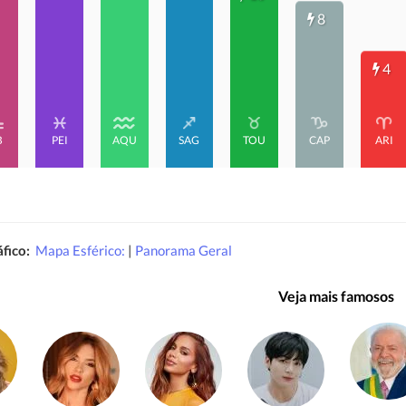
8
4
B
PEI
AQU
SAG
TOU
CAP
ARI
fico:
Mapa Esférico:
|
Panorama Geral
Veja mais famosos