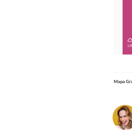
LI
Mapa Grá