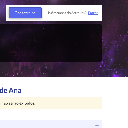
Cadastre-se
Já é membro do Astrolink?
Entrar
 de Ana
u
não serão exibidos.