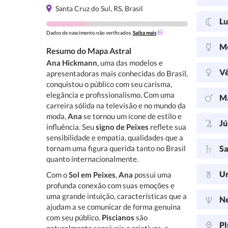
Santa Cruz do Sul, RS, Brasil
L
Dados de nascimento não verificados.
Saiba mais
M
Resumo do Mapa Astral
Ana Hickmann
, uma das modelos e
V
apresentadoras mais conhecidas do Brasil,
conquistou o público com seu carisma,
elegância e profissionalismo. Com uma
M
carreira sólida na televisão e no mundo da
moda,
Ana
se tornou um ícone de estilo e
Jú
influência. Seu
signo de Peixes
reflete sua
sensibilidade e empatia, qualidades que a
tornam uma figura querida tanto no Brasil
Sa
quanto internacionalmente.
U
Com o
Sol em Peixes
,
Ana
possui uma
profunda conexão com suas emoções e
uma grande intuição, características que a
N
ajudam a se comunicar de forma genuína
com seu público.
Piscianos
são
Pl