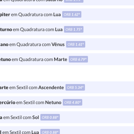
piter
em Quadratura com
Lua
ORB
1.62°
turno
em Quadratura com
Lua
ORB
1.75°
ano
em Quadratura com
Vênus
ORB
1.61°
tuno
em Quadratura com
Marte
ORB
6.79°
rte
em Sextil com
Ascendente
ORB
5.34°
rcúrio
em Sextil com
Netuno
ORB
4.80°
a
em Sextil com
Sol
ORB
0.88°
l
em Sextil com
Lua
ORB
0.88°