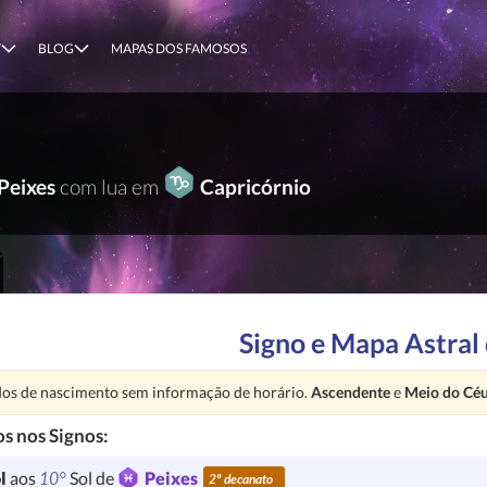
T
BLOG
MAPAS DOS FAMOSOS
Peixes
com lua em
Capricórnio
Signo e Mapa Astral
nção:
os de nascimento sem informação de horário.
Ascendente
e
Meio do Cé
s nos Signos:
10°
l
aos
Sol de
Peixes
2º decanato