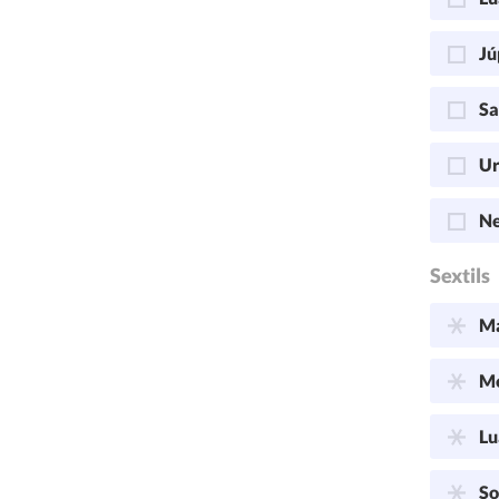
Jú
Sa
Ur
Ne
Sextils
Ma
Me
Lu
So