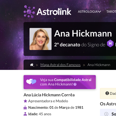
ASTROLOGIA
TARO
Ana Hickmann
2º decanato
do Signo de
Mapa Astral dos Famosos
Ana Hickmann
Veja sua
Compatibilidade Astral
com Ana Hickmann!
Ate
Dad
Ana Lúcia Hickmann Corrêa
Apresentadora e Modelo
Os Astro
Nascimento:
01
de
Março
de
1981
So
Idade:
45 anos