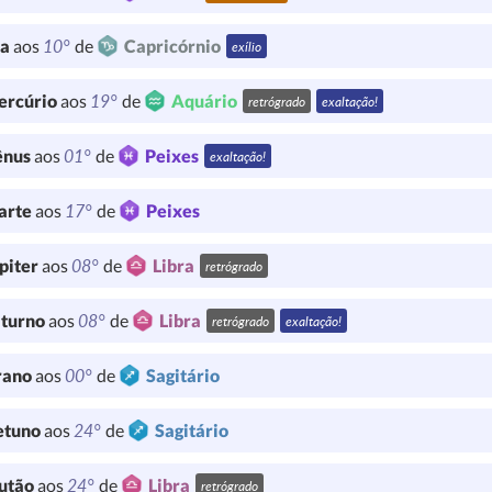
10°
ua
aos
de
Capricórnio
exílio
19°
ercúrio
aos
de
Aquário
retrógrado
exaltação!
01°
ênus
aos
de
Peixes
exaltação!
17°
arte
aos
de
Peixes
08°
piter
aos
de
Libra
retrógrado
08°
turno
aos
de
Libra
retrógrado
exaltação!
00°
rano
aos
de
Sagitário
24°
etuno
aos
de
Sagitário
24°
utão
aos
de
Libra
retrógrado