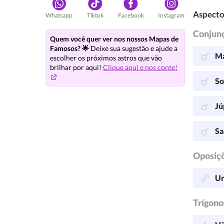
Aspecto
Whatsapp
Tiktok
Facebook
Instagram
Conjun
Quem você quer ver nos nossos Mapas de
Famosos? 🌟
Deixe sua sugestão e ajude a
Ma
escolher os próximos astros que vão
brilhar por aqui!
Clique aqui e nos conte!
So
Jú
Sa
Oposiç
Ur
Trígono