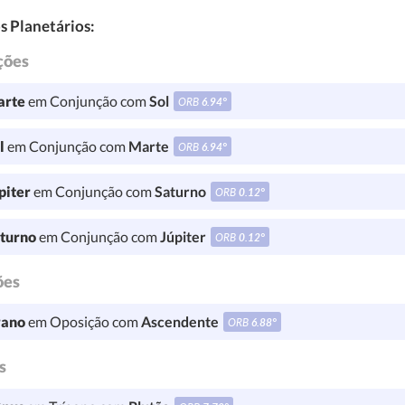
s Planetários:
ções
rte
em Conjunção com
Sol
ORB
6.94°
l
em Conjunção com
Marte
ORB
6.94°
piter
em Conjunção com
Saturno
ORB
0.12°
turno
em Conjunção com
Júpiter
ORB
0.12°
ões
ano
em Oposição com
Ascendente
ORB
6.88°
s