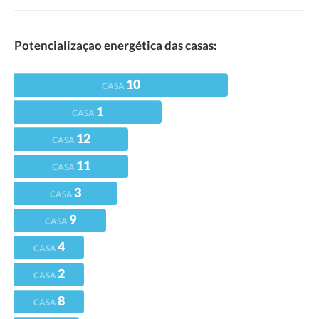
Potencializaçao energética das casas:
10
CASA
1
CASA
12
CASA
11
CASA
3
CASA
9
CASA
4
CASA
2
CASA
8
CASA