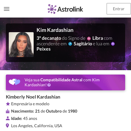
Entrar
Kim Kardashian
3º decanato
do Signo de
Libra
com
ascendente em
Sagitário
e lua em
Peixes
Veja sua
Compatibilidade Astral
com Kim
Kardashian!
Kimberly Noel Kardashian
Empresária e modelo
Nascimento:
21
de
Outubro
de
1980
Idade:
45 anos
Los Angeles, California, USA