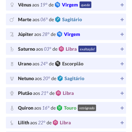
19°
Vênus
aos
de
Virgem
queda
06°
Marte
aos
de
Sagitário
28°
Júpiter
aos
de
Virgem
03°
Saturno
aos
de
Libra
exaltação!
24°
Urano
aos
de
Escorpião
20°
Netuno
aos
de
Sagitário
21°
Plutão
aos
de
Libra
16°
Quiron
aos
de
Touro
retrógrado
22°
Lilith
aos
de
Libra