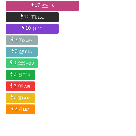
17
LIB
10
ESC
10
PEI
3
CAP
3
CAN
3
AQU
2
TOU
2
ARI
2
GEM
2
LEA