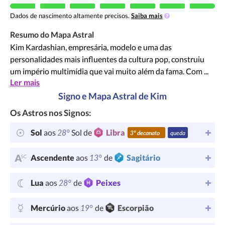
Dados de nascimento altamente precisos.
Saiba mais
Resumo do Mapa Astral
Kim Kardashian, empresária, modelo e uma das
personalidades mais influentes da cultura pop, construiu
um império multimídia que vai muito além da fama. Com ...
Ler mais
Signo e Mapa Astral de Kim
Os Astros nos Signos:
28°
Sol
aos
Sol de
Libra
3º decanato
queda
13°
Ascendente
aos
de
Sagitário
28°
Lua
aos
de
Peixes
19°
Mercúrio
aos
de
Escorpião