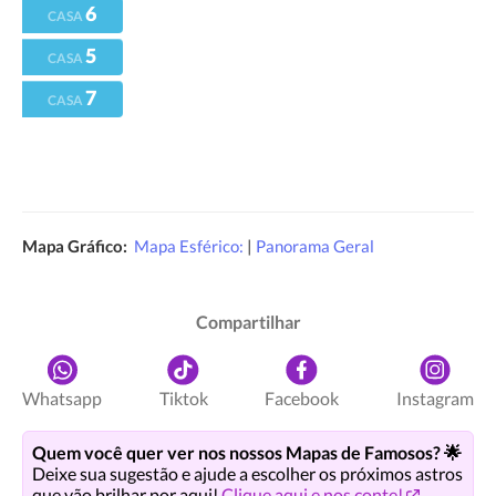
6
CASA
5
CASA
7
CASA
Mapa Gráfico:
Mapa Esférico:
|
Panorama Geral
Compartilhar
Whatsapp
Tiktok
Facebook
Instagram
Quem você quer ver nos nossos Mapas de Famosos? 🌟
Deixe sua sugestão e ajude a escolher os próximos astros
que vão brilhar por aqui!
Clique aqui e nos conte!