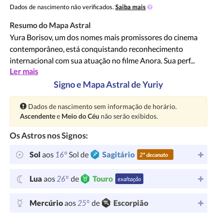
Dados de nascimento não verificados.
Saiba mais
Resumo do Mapa Astral
Yura Borisov, um dos nomes mais promissores do cinema
contemporâneo, está conquistando reconhecimento
internacional com sua atuação no filme Anora. Sua perf...
Ler mais
Signo e Mapa Astral de Yuriy
Atenção:
Dados de nascimento sem informação de horário.
Ascendente
e
Meio do Céu
não serão exibidos.
Os Astros nos Signos:
16°
Sol
aos
Sol de
Sagitário
2º decanato
26°
Lua
aos
de
Touro
exaltação
25°
Mercúrio
aos
de
Escorpião