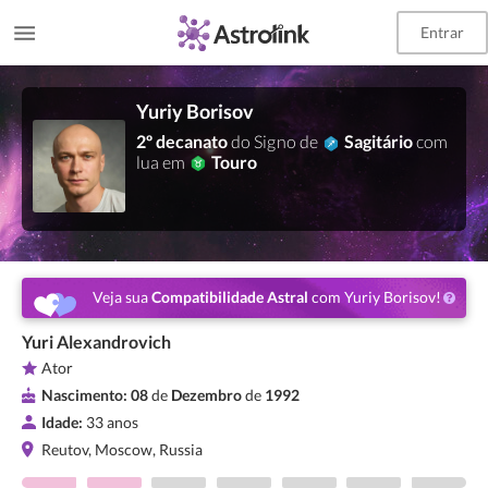
Entrar
Yuriy Borisov
2º decanato
do Signo de
Sagitário
com
lua em
Touro
Veja sua
Compatibilidade Astral
com Yuriy Borisov!
Yuri Alexandrovich
Ator
Nascimento:
08
de
Dezembro
de
1992
Idade:
33 anos
Reutov, Moscow, Russia