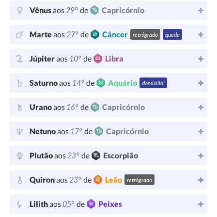
29°
Vênus
aos
de
Capricórnio
27°
Marte
aos
de
Câncer
retrógrado
queda
10°
Júpiter
aos
de
Libra
14°
Saturno
aos
de
Aquário
domicílio!
16°
Urano
aos
de
Capricórnio
17°
Netuno
aos
de
Capricórnio
23°
Plutão
aos
de
Escorpião
23°
Quiron
aos
de
Leão
retrógrado
05°
Lilith
aos
de
Peixes