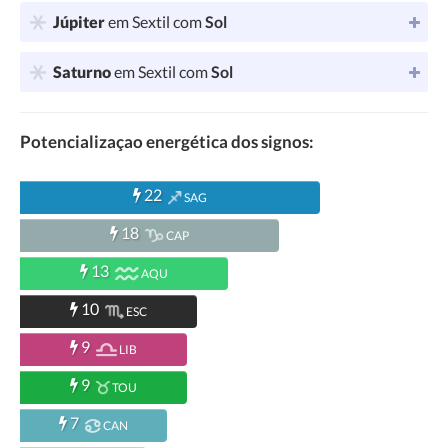
Júpiter
em Sextil com
Sol
Saturno
em Sextil com
Sol
Potencializaçao energética dos signos:
22
SAG
18
CAP
13
AQU
10
ESC
9
LIB
9
TOU
7
CAN