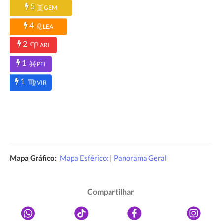
5
GEM
4
LEA
2
ARI
1
PEI
1
VIR
Mapa Gráfico:
Mapa Esférico:
|
Panorama Geral
Compartilhar