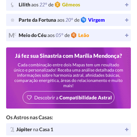
22°
Lilith
aos
de
Gêmeos
20°
Parte da Fortuna
aos
de
Virgem
05°
Meio do Céu
aos
de
Leão
Já fez sua Sinastria com Marília Mendonça?
Cada combinação entre dois Mapas tem um resultado
único e personalizado! Receba uma análise detalhada com
informações sobre harmonia astral, afinidades básicas,
comparação energética, áreas do relacionamento e muito
mais!
Descobrir a
Compatibilidade Astral
Os Astros nas Casas:
Júpiter
na
Casa 1