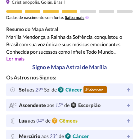
Cristianópolis, Goiás, Brasil
Dados de nascimento sem fonte.
Saiba mais
Resumo do Mapa Astral
Marília Mendonça, a Rainha da Sofrência, conquistou o
Brasil com sua voz única e suas músicas emocionantes.
Conhecida por sucessos como Infiel e Todo Mundo...
Ler mais
Signo e Mapa Astral de Marília
Os Astros nos Signos:
29°
Sol
aos
Sol de
Câncer
3º decanato
15°
Ascendente
aos
de
Escorpião
04°
Lua
aos
de
Gêmeos
23°
Mercúrio
aos
de
Câncer