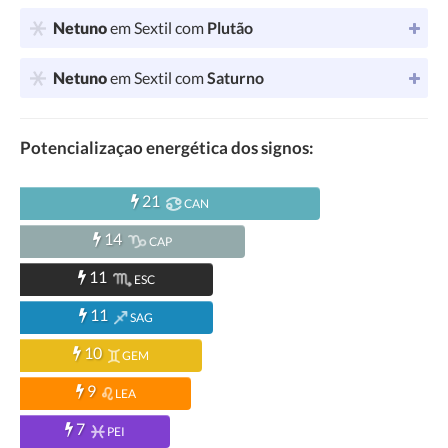
Netuno
em Sextil com
Plutão
Netuno
em Sextil com
Saturno
Potencializaçao energética dos signos:
21
CAN
14
CAP
11
ESC
11
SAG
10
GEM
9
LEA
7
PEI