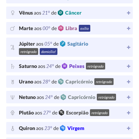
21°
Vênus
aos
de
Câncer
00°
Marte
aos
de
Libra
exílio
05°
Júpiter
aos
de
Sagitário
retrógrado
domicílio!
24°
Saturno
aos
de
Peixes
retrógrado
28°
Urano
aos
de
Capricórnio
retrógrado
24°
Netuno
aos
de
Capricórnio
retrógrado
27°
Plutão
aos
de
Escorpião
retrógrado
23°
Quiron
aos
de
Virgem