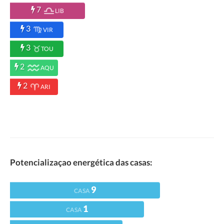
7
LIB
3
VIR
3
TOU
2
AQU
2
ARI
Potencializaçao energética das casas:
9
CASA
1
CASA