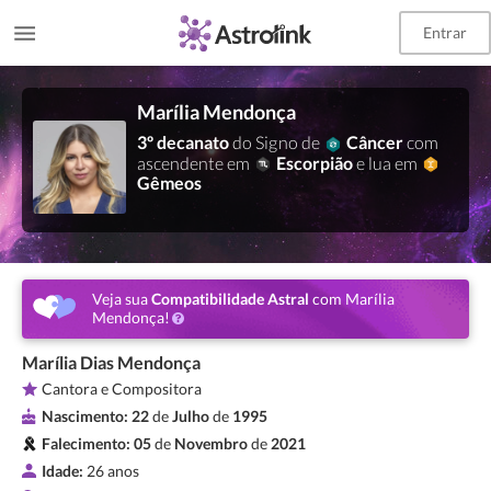
Entrar
Marília Mendonça
3º decanato
do Signo de
Câncer
com
ascendente em
Escorpião
e lua em
Gêmeos
Veja sua
Compatibilidade Astral
com Marília
Mendonça!
Marília Dias Mendonça
Cantora e Compositora
Nascimento:
22
de
Julho
de
1995
Falecimento:
05
de
Novembro
de
2021
Idade:
26 anos