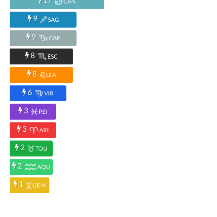
CAN
9
SAG
9
CAP
8
ESC
8
LEA
6
VIR
3
PEI
3
ARI
2
TOU
2
AQU
1
GEM