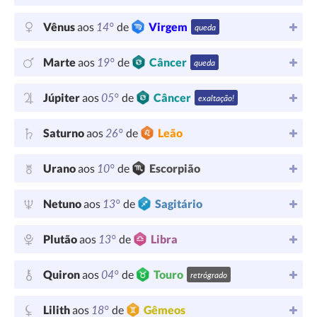
14°
Vênus
aos
de
Virgem
queda
19°
Marte
aos
de
Câncer
queda
05°
Júpiter
aos
de
Câncer
exaltação!
26°
Saturno
aos
de
Leão
10°
Urano
aos
de
Escorpião
13°
Netuno
aos
de
Sagitário
13°
Plutão
aos
de
Libra
04°
Quiron
aos
de
Touro
retrógrado
18°
Lilith
aos
de
Gêmeos