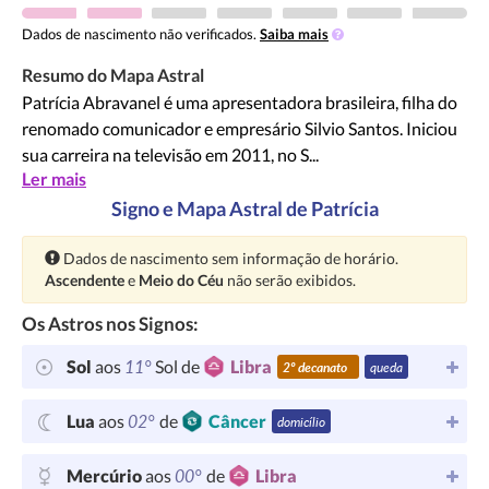
Dados de nascimento não verificados.
Saiba mais
Resumo do Mapa Astral
Patrícia Abravanel é uma apresentadora brasileira, filha do
renomado comunicador e empresário Silvio Santos. Iniciou
sua carreira na televisão em 2011, no S...
Ler mais
Signo e Mapa Astral de Patrícia
Atenção:
Dados de nascimento sem informação de horário.
Ascendente
e
Meio do Céu
não serão exibidos.
Os Astros nos Signos:
11°
Sol
aos
Sol de
Libra
2º decanato
queda
02°
Lua
aos
de
Câncer
domicílio
00°
Mercúrio
aos
de
Libra