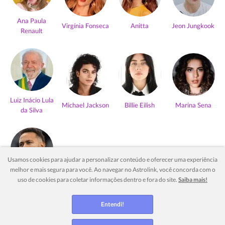
Ana Paula
Virgínia Fonseca
Anitta
Jeon Jungkook
Renault
Luiz Inácio Lula
Michael Jackson
Billie Eilish
Marina Sena
da Silva
Usamos cookies para ajudar a personalizar conteúdo e oferecer uma experiência
melhor e mais segura para você. Ao navegar no Astrolink, você concorda com o
Neymar Jr
uso de cookies para coletar informações dentro e fora do site.
Saiba mais!
Ver mais
Entendi!