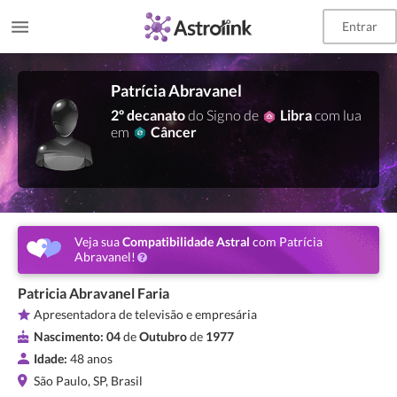
Entrar
Patrícia Abravanel
2º decanato
do Signo de
Libra
com lua
em
Câncer
Veja sua
Compatibilidade Astral
com Patrícia
Abravanel!
Patricia Abravanel Faria
Apresentadora de televisão e empresária
Nascimento:
04
de
Outubro
de
1977
Idade:
48 anos
São Paulo, SP, Brasil