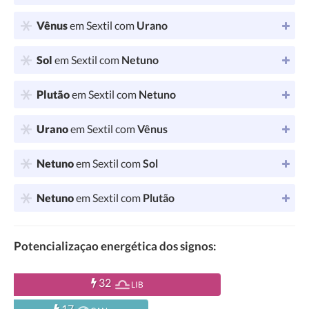
Vênus
em Sextil com
Urano
Sol
em Sextil com
Netuno
Plutão
em Sextil com
Netuno
Urano
em Sextil com
Vênus
Netuno
em Sextil com
Sol
Netuno
em Sextil com
Plutão
Potencializaçao energética dos signos:
32
LIB
17