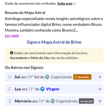
Dados de nascimento não verificados.
Saiba mais
Resumo do Mapa Astral
Astrólogo especializado revela insights astrológicos sobre o
famoso influenciador digital Brino, nome verdadeiro Bruno
Moreira, também conhecido como BruninZ...
Ler mais
Signo e Mapa Astral de Brino
Atenção:
Dados de nascimento sem informação de horário.
Ascendente
e
Meio do Céu
não serão exibidos.
Os Astros nos Signos:
09°
Sol
aos
Sol de
Capricórnio
1º decanato
11°
Lua
aos
de
Virgem
14°
Mercúrio
aos
de
Capricórnio
retrógrado