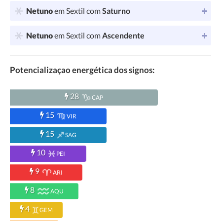
Netuno
em Sextil com
Saturno
Netuno
em Sextil com
Ascendente
Potencializaçao energética dos signos:
28
CAP
15
VIR
15
SAG
10
PEI
9
ARI
8
AQU
4
GEM