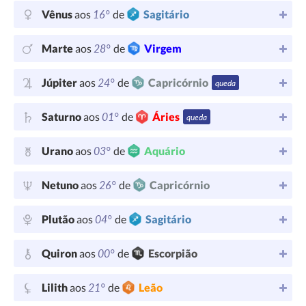
16°
Vênus
aos
de
Sagitário
28°
Marte
aos
de
Virgem
24°
Júpiter
aos
de
Capricórnio
queda
01°
Saturno
aos
de
Áries
queda
03°
Urano
aos
de
Aquário
26°
Netuno
aos
de
Capricórnio
04°
Plutão
aos
de
Sagitário
00°
Quiron
aos
de
Escorpião
21°
Lilith
aos
de
Leão