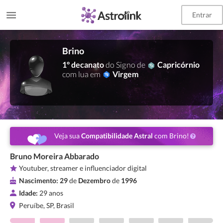
Entrar
Brino
1º decanato
do Signo de
Capricórnio
com lua em
Virgem
Veja sua
Compatibilidade Astral
com Brino!
Bruno Moreira Abbarado
Youtuber, streamer e influenciador digital
Nascimento:
29
de
Dezembro
de
1996
Idade:
29 anos
Peruíbe, SP, Brasil