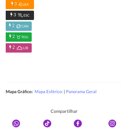
3
LEA
3
ESC
2
CAN
2
TOU
2
LIB
Mapa Gráfico:
Mapa Esférico:
|
Panorama Geral
Compartilhar