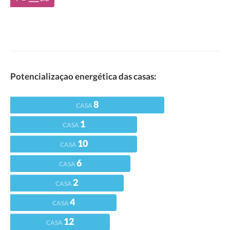
Potencializaçao energética das casas:
8
CASA
1
CASA
10
CASA
6
CASA
2
CASA
4
CASA
12
CASA