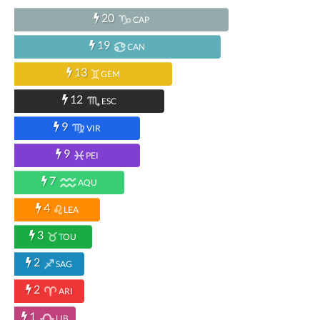
20
CAP
19
CAN
13
GEM
12
ESC
9
VIR
9
PEI
7
AQU
4
LEA
3
TOU
2
SAG
2
ARI
1
LIB