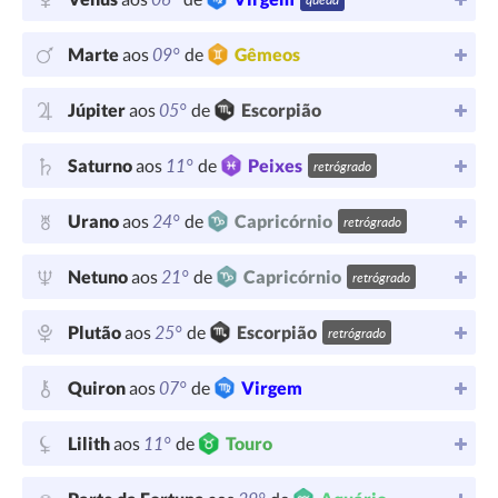
09°
Marte
aos
de
Gêmeos
05°
Júpiter
aos
de
Escorpião
11°
Saturno
aos
de
Peixes
retrógrado
24°
Urano
aos
de
Capricórnio
retrógrado
21°
Netuno
aos
de
Capricórnio
retrógrado
25°
Plutão
aos
de
Escorpião
retrógrado
07°
Quiron
aos
de
Virgem
11°
Lilith
aos
de
Touro