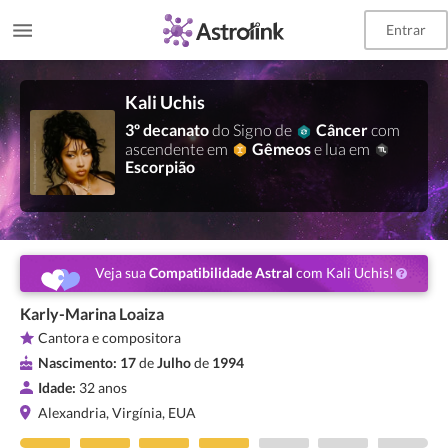
Entrar
Kali Uchis
3º decanato
do Signo de
Câncer
com
ascendente em
Gêmeos
e lua em
Escorpião
Veja sua
Compatibilidade Astral
com Kali Uchis!
Karly-Marina Loaiza
Cantora e compositora
Nascimento:
17
de
Julho
de
1994
Idade:
32 anos
Alexandria, Virgínia, EUA