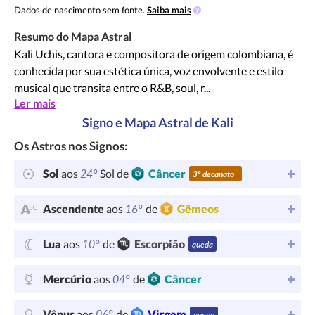
Dados de nascimento sem fonte.
Saiba mais
Resumo do Mapa Astral
Kali Uchis, cantora e compositora de origem colombiana, é
conhecida por sua estética única, voz envolvente e estilo
musical que transita entre o R&B, soul, r...
Ler mais
Signo e Mapa Astral de Kali
Os Astros nos Signos:
24°
Sol
aos
Sol de
Câncer
3º decanato
16°
Ascendente
aos
de
Gêmeos
10°
Lua
aos
de
Escorpião
queda
04°
Mercúrio
aos
de
Câncer
06°
Vênus
aos
de
Virgem
queda