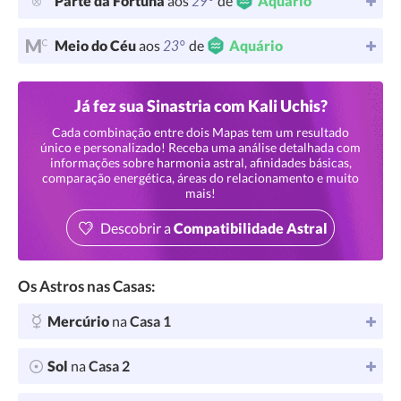
29°
Parte da Fortuna
aos
de
Aquário
23°
Meio do Céu
aos
de
Aquário
Já fez sua Sinastria com Kali Uchis?
Cada combinação entre dois Mapas tem um resultado
único e personalizado! Receba uma análise detalhada com
informações sobre harmonia astral, afinidades básicas,
comparação energética, áreas do relacionamento e muito
mais!
Descobrir a
Compatibilidade Astral
Os Astros nas Casas:
Mercúrio
na
Casa 1
Sol
na
Casa 2