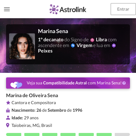
Entrar
Marina Sena
1º decanato
do Signo de
Libra
com
ascendente em
Virgem
e lua em
Peixes
Veja sua
Compatibilidade Astral
com Marina Sena!
Marina de Oliveira Sena
Cantora e Compositora
Nascimento:
26
de
Setembro
de
1996
Idade:
29 anos
Taiobeiras, MG, Brasil