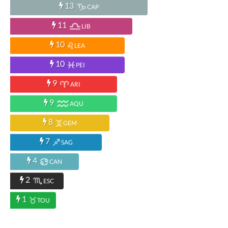
13
CAP
11
LIB
10
LEA
10
PEI
9
ARI
9
AQU
8
GEM
7
SAG
4
CAN
2
ESC
1
TOU