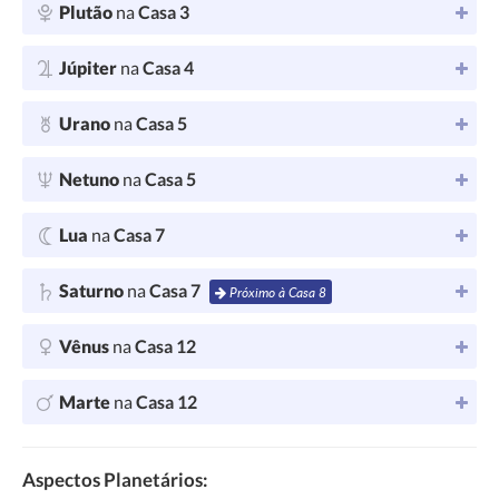
Plutão
na
Casa 3
Júpiter
na
Casa 4
Urano
na
Casa 5
Netuno
na
Casa 5
Lua
na
Casa 7
Saturno
na
Casa 7
Próximo à Casa 8
Vênus
na
Casa 12
Marte
na
Casa 12
Aspectos Planetários: