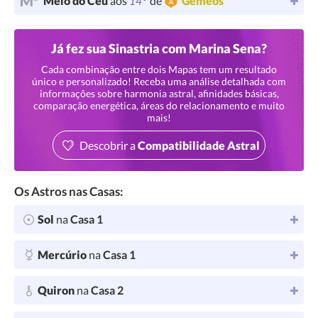
14°
Meio do Céu
aos
de
Gêmeos
Já fez sua Sinastria com Marina Sena?
Cada combinação entre dois Mapas tem um resultado
único e personalizado! Receba uma análise detalhada com
informações sobre harmonia astral, afinidades básicas,
comparação energética, áreas do relacionamento e muito
mais!
Descobrir a
Compatibilidade Astral
Os Astros nas Casas:
Sol
na
Casa 1
Mercúrio
na
Casa 1
Quiron
na
Casa 2