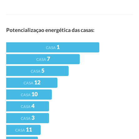
Potencializaçao energética das casas:
1
CASA
7
CASA
5
CASA
12
CASA
10
CASA
4
CASA
3
CASA
11
CASA