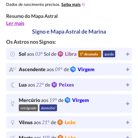
Dados de nascimento precisos.
Saiba mais
Resumo do Mapa Astral
Ler mais
Signo e Mapa Astral de Marina
Os Astros nos Signos:
03°
Sol
aos
Sol de
Libra
1º decanato
queda
09°
Ascendente
aos
de
Virgem
22°
Lua
aos
de
Peixes
19°
Mercúrio
aos
de
Virgem
retrógrado
domicílio!
21°
Vênus
aos
de
Leão
10°
Marte
aos
de
Leão