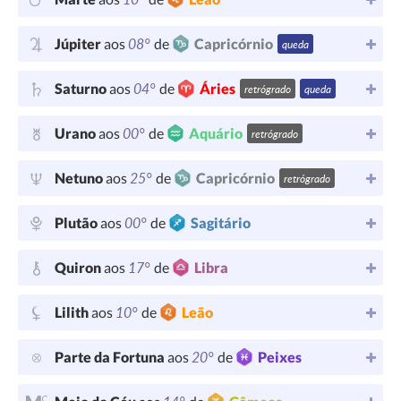
08°
Júpiter
aos
de
Capricórnio
queda
04°
Saturno
aos
de
Áries
retrógrado
queda
00°
Urano
aos
de
Aquário
retrógrado
25°
Netuno
aos
de
Capricórnio
retrógrado
00°
Plutão
aos
de
Sagitário
17°
Quiron
aos
de
Libra
10°
Lilith
aos
de
Leão
20°
Parte da Fortuna
aos
de
Peixes