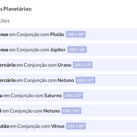
s Planetários:
ções
nus
em Conjunção com
Plutão
ORB
1.48°
nus
em Conjunção com
Júpiter
ORB
7.46°
rcúrio
em Conjunção com
Urano
ORB
2.17°
rcúrio
em Conjunção com
Netuno
ORB
5.17°
a
em Conjunção com
Saturno
ORB
1.22°
l
em Conjunção com
Netuno
ORB
7.94°
utão
em Conjunção com
Vênus
ORB
1.48°