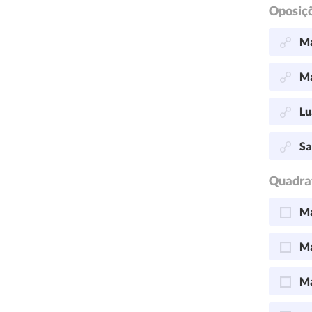
Oposiç
Ma
Ma
Lu
Sa
Quadra
Ma
Ma
Ma