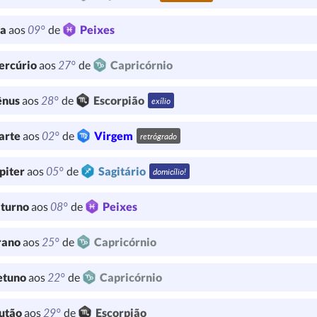
09°
ua
aos
de
Peixes
27°
ercúrio
aos
de
Capricórnio
28°
ênus
aos
de
Escorpião
exílio
02°
arte
aos
de
Virgem
retrógrado
05°
piter
aos
de
Sagitário
domicílio!
08°
turno
aos
de
Peixes
25°
rano
aos
de
Capricórnio
22°
etuno
aos
de
Capricórnio
29°
utão
aos
de
Escorpião