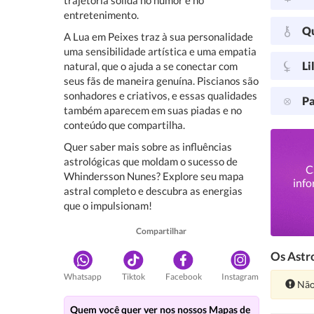
trajetória sólida no humor e no
entretenimento.
Q
A Lua em Peixes traz à sua personalidade
uma sensibilidade artística e uma empatia
Li
natural, que o ajuda a se conectar com
seus fãs de maneira genuína. Piscianos são
sonhadores e criativos, e essas qualidades
Pa
também aparecem em suas piadas e no
conteúdo que compartilha.
Quer saber mais sobre as influências
astrológicas que moldam o sucesso de
C
Whindersson Nunes? Explore seu mapa
info
astral completo e descubra as energias
que o impulsionam!
Compartilhar
Os Astro
Whatsapp
Tiktok
Facebook
Instagram
Ate
Não
Quem você quer ver nos nossos Mapas de