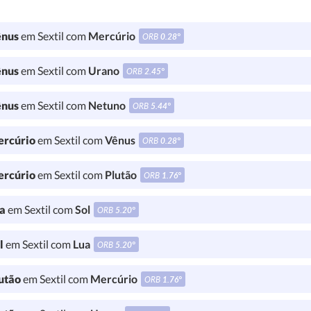
nus
em Sextil com
Mercúrio
ORB
0.28°
nus
em Sextil com
Urano
ORB
2.45°
nus
em Sextil com
Netuno
ORB
5.44°
rcúrio
em Sextil com
Vênus
ORB
0.28°
rcúrio
em Sextil com
Plutão
ORB
1.76°
a
em Sextil com
Sol
ORB
5.20°
l
em Sextil com
Lua
ORB
5.20°
utão
em Sextil com
Mercúrio
ORB
1.76°