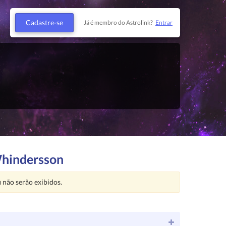
Cadastre-se
Já é membro do Astrolink?
Entrar
Whindersson
u
não serão exibidos.