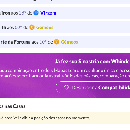
26°
uiron
aos
de
Virgem
00°
lith
aos
de
Gêmeos
10°
rte da Fortuna
aos
de
Gêmeos
Já fez sua Sinastria com Whind
ada combinação entre dois Mapas tem um resultado único e perso
rmações sobre harmonia astral, afinidades básicas, comparação en
Descobrir a
Compatibilid
s nas Casas:
nção:
 é possível exibir a posição das casas no momento.