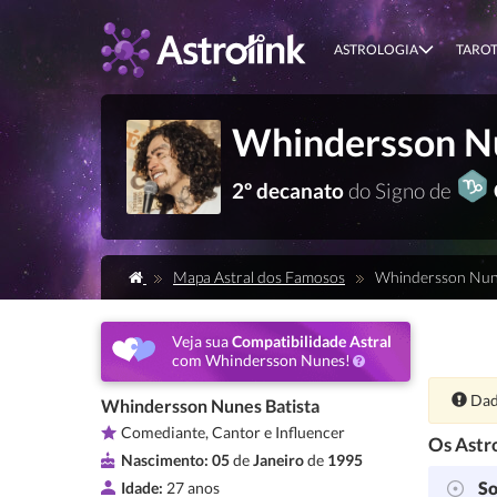
ASTROLOGIA
TARO
Whindersson N
2º decanato
do Signo de
Mapa Astral dos Famosos
Whindersson Nun
Veja sua
Compatibilidade Astral
com Whindersson Nunes!
Ate
Dad
Whindersson Nunes Batista
Comediante, Cantor e Influencer
Os Astro
Nascimento:
05
de
Janeiro
de
1995
So
Idade:
27 anos