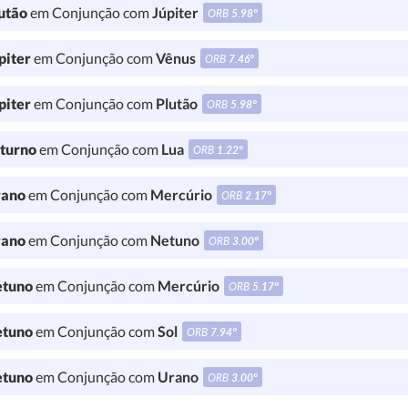
utão
em Conjunção com
Júpiter
ORB
5.98°
piter
em Conjunção com
Vênus
ORB
7.46°
piter
em Conjunção com
Plutão
ORB
5.98°
turno
em Conjunção com
Lua
ORB
1.22°
ano
em Conjunção com
Mercúrio
ORB
2.17°
ano
em Conjunção com
Netuno
ORB
3.00°
tuno
em Conjunção com
Mercúrio
ORB
5.17°
tuno
em Conjunção com
Sol
ORB
7.94°
tuno
em Conjunção com
Urano
ORB
3.00°