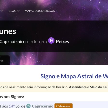
T
BLOG
MAPAS DOS FAMOSOS
unes
Capricórnio
com lua em
Peixes
es
Signo e Mapa Astral de 
nção:
os de nascimento sem informação de horário.
Ascendente
e
Meio do Cé
s nos Signos:
14°
l
aos
Sol de
Capricórnio
2º decanato