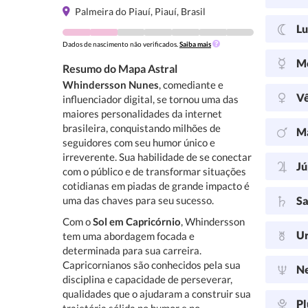
Palmeira do Piauí, Piauí, Brasil
L
Dados de nascimento não verificados.
Saiba mais
M
Resumo do Mapa Astral
Whindersson Nunes
, comediante e
V
influenciador digital, se tornou uma das
maiores personalidades da internet
brasileira, conquistando milhões de
M
seguidores com seu humor único e
irreverente. Sua habilidade de se conectar
Jú
com o público e de transformar situações
cotidianas em piadas de grande impacto é
uma das chaves para seu sucesso.
Sa
Com o
Sol em Capricórnio
, Whindersson
U
tem uma abordagem focada e
determinada para sua carreira.
Capricornianos são conhecidos pela sua
N
disciplina e capacidade de perseverar,
qualidades que o ajudaram a construir sua
Pl