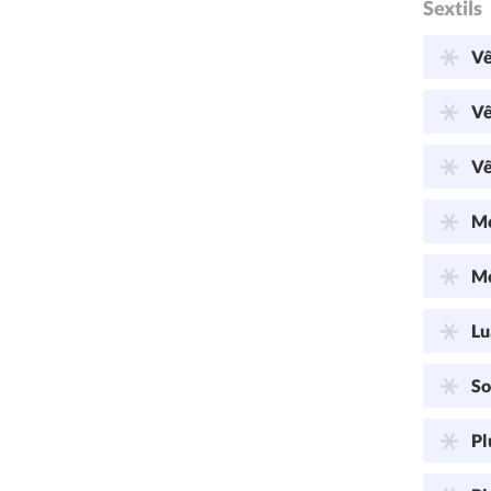
Sextils
Vê
Vê
Vê
Me
Me
Lu
So
Pl