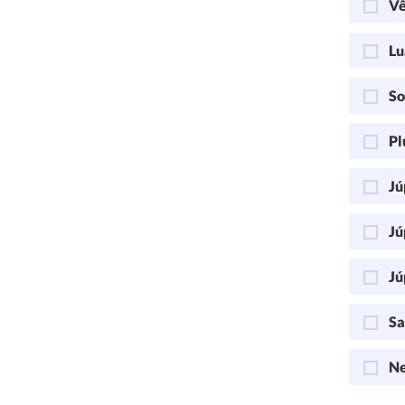
Vê
Lu
So
Pl
Jú
Jú
Jú
Sa
Ne