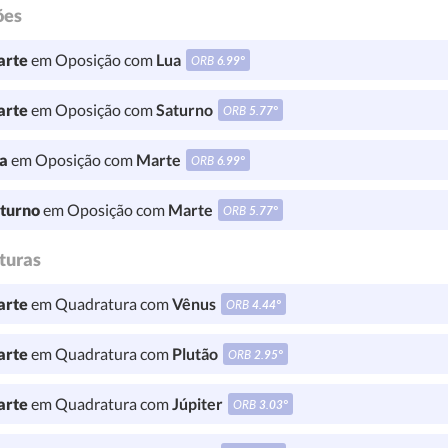
ões
rte
em Oposição com
Lua
ORB
6.99°
rte
em Oposição com
Saturno
ORB
5.77°
a
em Oposição com
Marte
ORB
6.99°
turno
em Oposição com
Marte
ORB
5.77°
turas
rte
em Quadratura com
Vênus
ORB
4.44°
rte
em Quadratura com
Plutão
ORB
2.95°
rte
em Quadratura com
Júpiter
ORB
3.03°