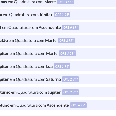
nus
em Quadratura com
Marte
ORB
4.44°
a
em Quadratura com
Júpiter
ORB
3.96°
l
em Quadratura com
Ascendente
ORB
0.99°
utão
em Quadratura com
Marte
ORB
2.95°
piter
em Quadratura com
Marte
ORB
3.03°
piter
em Quadratura com
Lua
ORB
3.96°
piter
em Quadratura com
Saturno
ORB
2.74°
turno
em Quadratura com
Júpiter
ORB
2.74°
tuno
em Quadratura com
Ascendente
ORB
6.95°